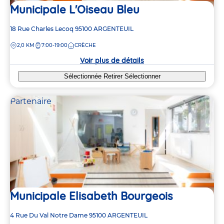
Municipale L'Oiseau Bleu
Adresse
18 Rue Charles Lecoq
95100
ARGENTEUIL
de
DISTANCE
2,0 KM
7:00-19:00
CRÈCHE
la
crèche
Voir plus de détails
Sélectionnée
Retirer
Sélectionner
Partenaire
Municipale Elisabeth Bourgeois
Adresse
4 Rue Du Val Notre Dame
95100
ARGENTEUIL