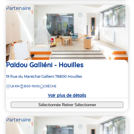
Partenaire
Païdou Galliéni - Houilles
Adresse
19 Rue du Maréchal Gallieni
78800
Houilles
de
DISTANCE
1,8 KM
8:00-19:00
CRÈCHE
la
crèche
Voir plus de détails
Sélectionnée
Retirer
Sélectionner
Partenaire