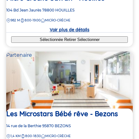
Adresse
104 Bd Jean Jaurès
78800
HOUILLES
de
DISTANCE
982 M
8:00-19:00
MICRO-CRÈCHE
la
crèche
Voir plus de détails
Sélectionnée
Retirer
Sélectionner
Partenaire
Les Microstars Bébé rêve - Bezons
Adresse
14 rue de la Berthie
95870
BEZONS
de
DISTANCE
1,4 KM
8:00-18:30
MICRO-CRÈCHE
la