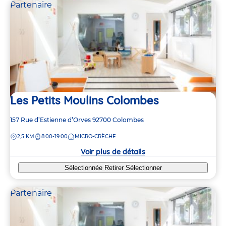
Partenaire
Les Petits Moulins Colombes
Adresse
157 Rue d’Estienne d’Orves
92700
Colombes
de
DISTANCE
2,5 KM
8:00-19:00
MICRO-CRÈCHE
la
crèche
Voir plus de détails
Sélectionnée
Retirer
Sélectionner
Partenaire