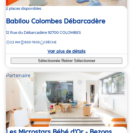
2 places disponibles
Babilou Colombes Débarcadère
Adresse
12 Rue du Débarcadère
92700
COLOMBES
de
DISTANCE
2,5 KM
8:00-19:00
CRÈCHE
la
crèche
Voir plus de détails
Sélectionnée
Retirer
Sélectionner
Partenaire
Les Microstars Bébé d'Or - Bezons