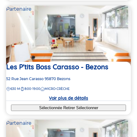
Partenaire
Les P'tits Boss Carasso - Bezons
Adresse
52 Rue Jean Carasso
95870
Bezons
de
DISTANCE
630 M
8:00-19:00
MICRO-CRÈCHE
la
crèche
Voir plus de détails
Sélectionnée
Retirer
Sélectionner
Partenaire