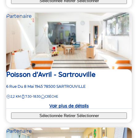
Sélectionnée
Retirer
Sélectionner
Partenaire
Poisson d'Avril - Sartrouville
Adresse
6 Rue Du 8 Mai 1945
78500
SARTROUVILLE
de
DISTANCE
2,2 KM
7:30-18:30
CRÈCHE
la
crèche
Voir plus de détails
Sélectionnée
Retirer
Sélectionner
7
8
6
6
Partenaire