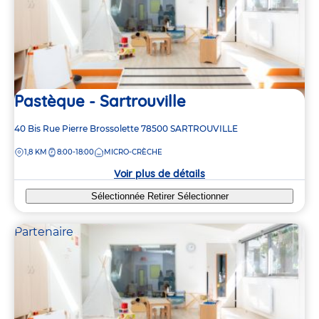
Pastèque - Sartrouville
Adresse
40 Bis Rue Pierre Brossolette
78500
SARTROUVILLE
de
DISTANCE
1,8 KM
8:00-18:00
MICRO-CRÈCHE
la
crèche
Voir plus de détails
Sélectionnée
Retirer
Sélectionner
Partenaire