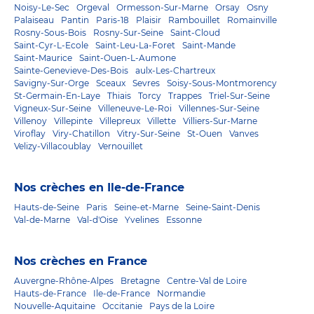
Noisy-Le-Sec
Orgeval
Ormesson-Sur-Marne
Orsay
Osny
Palaiseau
Pantin
Paris-18
Plaisir
Rambouillet
Romainville
Rosny-Sous-Bois
Rosny-Sur-Seine
Saint-Cloud
Saint-Cyr-L-Ecole
Saint-Leu-La-Foret
Saint-Mande
Saint-Maurice
Saint-Ouen-L-Aumone
Sainte-Genevieve-Des-Bois
aulx-Les-Chartreux
Savigny-Sur-Orge
Sceaux
Sevres
Soisy-Sous-Montmorency
St-Germain-En-Laye
Thiais
Torcy
Trappes
Triel-Sur-Seine
Vigneux-Sur-Seine
Villeneuve-Le-Roi
Villennes-Sur-Seine
Villenoy
Villepinte
Villepreux
Villette
Villiers-Sur-Marne
Viroflay
Viry-Chatillon
Vitry-Sur-Seine
St-Ouen
Vanves
Velizy-Villacoublay
Vernouillet
Nos crèches en Ile-de-France
Hauts-de-Seine
Paris
Seine-et-Marne
Seine-Saint-Denis
Val-de-Marne
Val-d'Oise
Yvelines
Essonne
Nos crèches en France
Auvergne-Rhône-Alpes
Bretagne
Centre-Val de Loire
Hauts-de-France
Ile-de-France
Normandie
Nouvelle-Aquitaine
Occitanie
Pays de la Loire