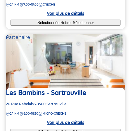
de
DISTANCE
2,1 KM
7:00-19:00
CRÈCHE
la
crèche
Voir plus de détails
Sélectionnée
Retirer
Sélectionner
Partenaire
Les Bambins - Sartrouville
Adresse
20 Rue Rabelais
78500
Sartrouville
de
DISTANCE
2,1 KM
8:00-18:30
MICRO-CRÈCHE
la
crèche
Voir plus de détails