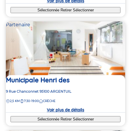
Voir plus de détails
Sélectionnée
Retirer
Sélectionner
Partenaire
Municipale Henri des
Adresse
9 Rue Chanconnet
95100
ARGENTUIL
de
DISTANCE
2,5 KM
7:30-19:00
CRÈCHE
la
crèche
Voir plus de détails
Sélectionnée
Retirer
Sélectionner