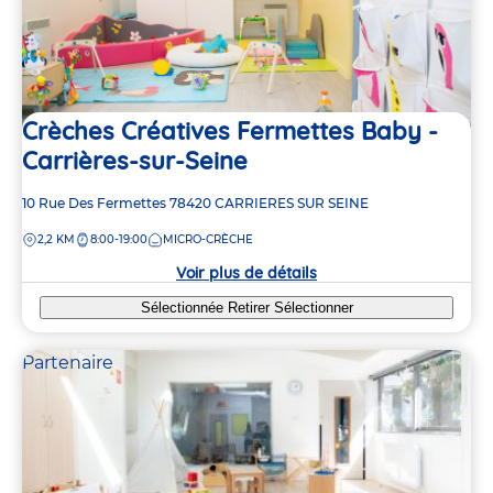
Crèches Créatives Fermettes Baby -
Carrières-sur-Seine
Adresse
10 Rue Des Fermettes
78420
CARRIERES SUR SEINE
de
DISTANCE
2,2 KM
8:00-19:00
MICRO-CRÈCHE
la
crèche
Voir plus de détails
Sélectionnée
Retirer
Sélectionner
Partenaire