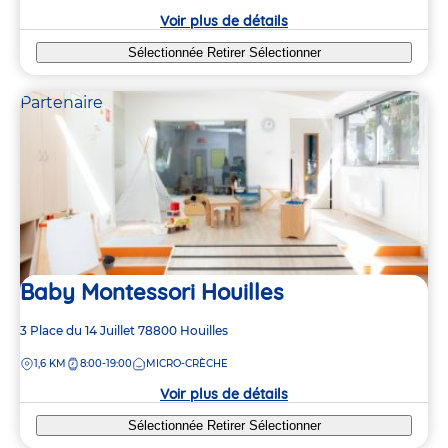
crèche
Voir plus de détails
Sélectionnée
Retirer
Sélectionner
Partenaire
Baby Montessori Houilles
Adresse
3 Place du 14 Juillet
78800
Houilles
de
DISTANCE
1,6 KM
8:00-19:00
MICRO-CRÈCHE
la
crèche
Voir plus de détails
Sélectionnée
Retirer
Sélectionner