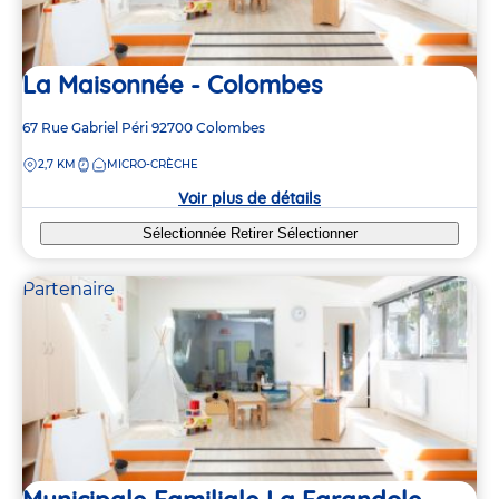
La Maisonnée - Colombes
Adresse
67 Rue Gabriel Péri
92700
Colombes
de
DISTANCE
2,7 KM
MICRO-CRÈCHE
la
crèche
Voir plus de détails
Sélectionnée
Retirer
Sélectionner
Partenaire