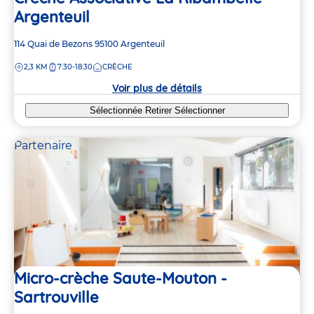
Argenteuil
Adresse
114 Quai de Bezons
95100
Argenteuil
de
DISTANCE
2,3 KM
7:30-18:30
CRÈCHE
la
crèche
Voir plus de détails
Sélectionnée
Retirer
Sélectionner
Partenaire
Micro-crèche Saute-Mouton -
Sartrouville