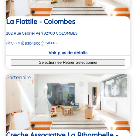
La Flottile - Colombes
Adresse
202 Rue Gabriel Péri
92700
COLOMBES
de
DISTANCE
2,3 KM
CRÈCHE
8:30-18:00
la
crèche
Voir plus de détails
Sélectionnée
Retirer
Sélectionner
Partenaire
Creche Associative La Ribambelle -