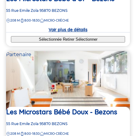
Adresse
55 Rue Emile Zola
95870
BEZONS
de
DISTANCE
208 M
8:00-18:30
MICRO-CRÈCHE
la
crèche
Voir plus de détails
Sélectionnée
Retirer
Sélectionner
Partenaire
Les Microstars Bébé Doux - Bezons
Adresse
55 Rue Emile Zola
95870
BEZONS
de
DISTANCE
208 M
8:00-18:30
MICRO-CRÈCHE
la