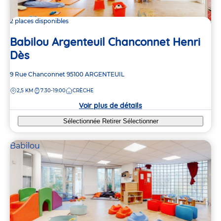
2 places disponibles
Babilou Argenteuil Chanconnet Henri
Dès
Adresse
9 Rue Chanconnet
95100
ARGENTEUIL
de
DISTANCE
2,5 KM
7:30-19:00
CRÈCHE
la
crèche
Voir plus de détails
Sélectionnée
Retirer
Sélectionner
Babilou