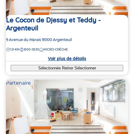
Le Cocon de Djessy et Teddy -
Argenteuil
Adresse
9 Avenue du Marais
95100
Argenteuil
de
DISTANCE
1,9 KM
8:00-18:30
MICRO-CRÈCHE
la
crèche
Voir plus de détails
Sélectionnée
Retirer
Sélectionner
Partenaire