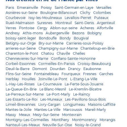
Paris
Emerainville
Poissy
Saint-Germain en Laye
Versailles
Asnières-sur-Seine
Boulogne-Billancourt
Clichy
Colombes
Courbevoie
Issy-les-Moulineaux
Levallois-Perret
Puteaux
Rueil-Malmaison
Suresnes
Montreuil
Saint-Denis
Argenteuil
Yerres
Pontoise
Cergy
Ablon-sur-seine
Acheres
Alfortville
Andresy
Athis-mons
Aubergenville
Bezons
Bobigny
boissy-saint-leger
Bondoufle
Bondy
Bougival
Betigny-sur-Orge
Bry-sur-Marne
Carrieres-sous-Poissy
arrieres-sur-Seine
Champigny-sur-Marne
Chanteloup-en-Brie
Charenton-le-Pont
Chatou
Chaville
Chelles
Chennevieres-Sur-Marne
Conflans-Sainte-Honorine
Corbeil-Essonnes
Cormeilles-En-Parisis
Croissy-Beaubourg
Deuil-la-Barre
Domont
Dourdan
Drancy
Eaubonne
Flins-Sur-Seine
Fontainebleau
Fourqueux
Fresnes
Garches
Herblay
Houilles
Joinville-Le-Pont
L-Etang-La-Ville
L-Hay-Les-Roses
La-Courneuve
La-Ferte-Sous-Jouarre
La-Queue-En-Brie
Le Blanc-Mesnil
Le-Kremlin-Bicetre
Le-Perreux-Sur-Marne
Le-Port-Marly
Le-Raincy
Les-Essarts-Le-Roi
Les-Mureaux
Les-Pavillons-Sous-Bois
Limeil-Brevannes
Livry-Gargan
Longjumeau
Maisons-Laffitte
Mantes-la-Jolie
Mantes-La-Ville
Marcoussis
Mareil-Marly
Massy
Meaux
Mezy-Sur-Seine
Montevrain
Montigny-Les-Cormeilles
Montlhery
Montmorency
Morangis
Nanteuil-Les-Meaux
Neuville-Sur-Oise
Noisy-le-Grand