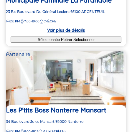
Municipale Familiale La Farandole
Adresse
23 Bis Boulevard Du Général Leclerc
95100
ARGENTEUIL
de
DISTANCE
2,8 KM
7:00-19:00
CRÈCHE
la
crèche
Voir plus de détails
Sélectionnée
Retirer
Sélectionner
Partenaire
Les P'tits Boss Nanterre Mansart
Adresse
34 Boulevard Jules Mansart
92000
Nanterre
de
DISTANCE
2,8 KM
MICRO-CRÈCHE
8:00-18:15