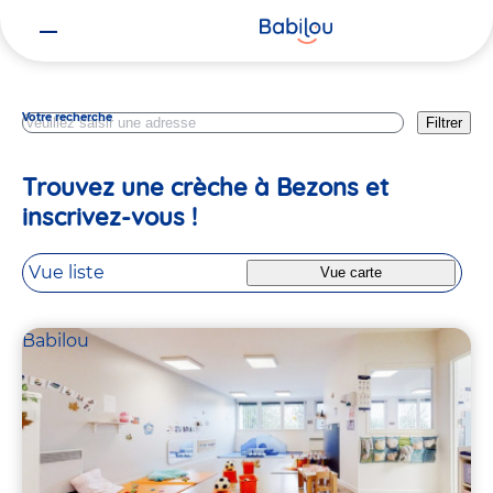
Vous
Val D Oise
êtes
ici
Votre recherche
Filtrer
Trouvez une crèche à Bezons et
inscrivez-vous !
Vue liste
Vue carte
Babilou