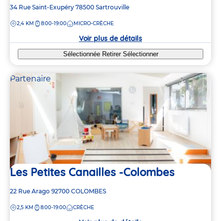
Adresse
34 Rue Saint-Exupéry
78500
Sartrouville
de
DISTANCE
2,4 KM
8:00-19:00
MICRO-CRÈCHE
la
crèche
Voir plus de détails
Sélectionnée
Retirer
Sélectionner
Partenaire
Les Petites Canailles -Colombes
Adresse
22 Rue Arago
92700
COLOMBES
de
DISTANCE
2,5 KM
8:00-19:00
CRÈCHE
la
crèche