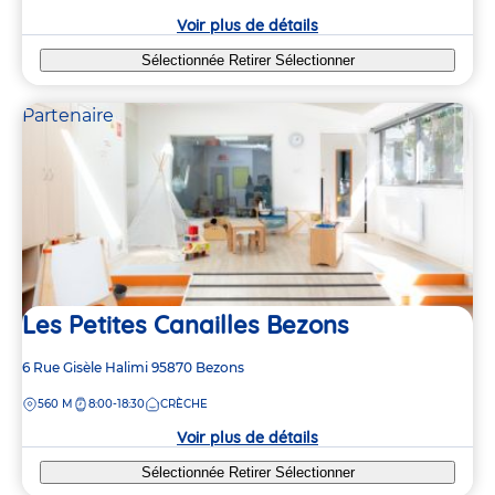
crèche
Voir plus de détails
Sélectionnée
Retirer
Sélectionner
Partenaire
Les Petites Canailles Bezons
Adresse
6 Rue Gisèle Halimi
95870
Bezons
de
DISTANCE
560 M
8:00-18:30
CRÈCHE
la
crèche
Voir plus de détails
Sélectionnée
Retirer
Sélectionner