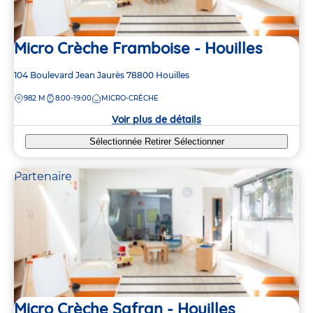
Micro Crèche Framboise - Houilles
Adresse
104 Boulevard Jean Jaurès
78800
Houilles
de
DISTANCE
982 M
8:00-19:00
MICRO-CRÈCHE
la
crèche
Voir plus de détails
Sélectionnée
Retirer
Sélectionner
Partenaire
Micro Crèche Safran - Houilles