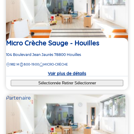
Micro Crèche Sauge - Houilles
Adresse
104 Boulevard Jean Jaurès
78800
Houilles
de
DISTANCE
982 M
8:00-19:00
MICRO-CRÈCHE
la
crèche
Voir plus de détails
Sélectionnée
Retirer
Sélectionner
Partenaire