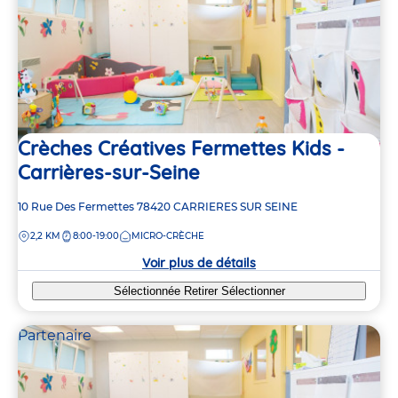
3
3
8
8
5
5
2
Crèches Créatives Fermettes Kids -
Carrières-sur-Seine
Adresse
10 Rue Des Fermettes
78420
CARRIERES SUR SEINE
de
DISTANCE
2,2 KM
8:00-19:00
MICRO-CRÈCHE
la
crèche
Voir plus de détails
Sélectionnée
Retirer
Sélectionner
Partenaire