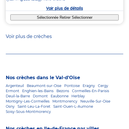
la
crèche
Voir plus de détails
Sélectionnée
Retirer
Sélectionner
Voir plus de crèches
Nos crèches dans le Val-d'Oise
Argenteuil
Beaumont-sur-Oise
Pontoise
Eragny
Cergy
Ermont
Enghien-les-Bains
Bezons
Cormeilles-En-Parisis
Deuil-la-Barre
Domont
Eaubonne
Herblay
Montigny-Les-Cormeilles
Montmorency
Neuville-Sur-Oise
Osny
Saint-Leu-La-Foret
Saint-Ouen-L-Aumone
Soisy-Sous-Montmorency
Nos crèches en Ile-de-France par villes