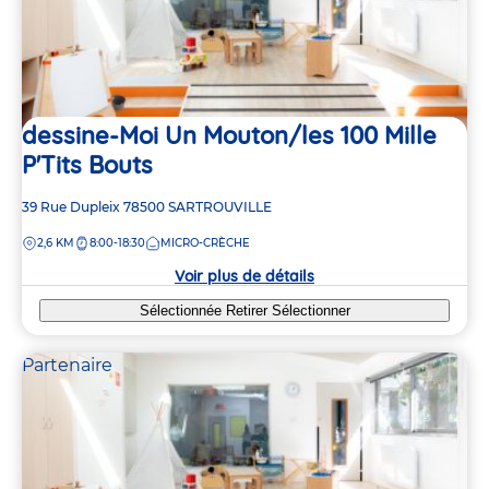
dessine-Moi Un Mouton/les 100 Mille
P'Tits Bouts
Adresse
39 Rue Dupleix
78500
SARTROUVILLE
de
DISTANCE
2,6 KM
8:00-18:30
MICRO-CRÈCHE
la
crèche
Voir plus de détails
Sélectionnée
Retirer
Sélectionner
Partenaire