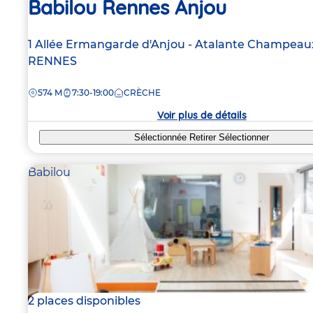
Babilou Rennes Anjou
Adresse
1 Allée Ermangarde d'Anjou - Atalante Champeau
de
RENNES
la
DISTANCE
574 M
7:30-19:00
CRÈCHE
crèche
Voir plus de détails
Sélectionnée
Retirer
Sélectionner
Babilou
2 places disponibles