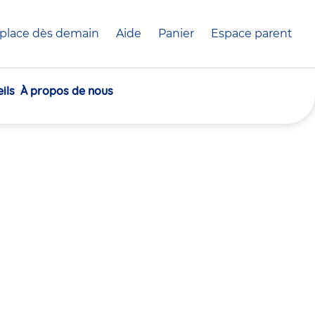
place dès demain
Aide
Panier
crèche(s)
Espace parent
sélectionnée(s)
ils
À propos de nous
30
30