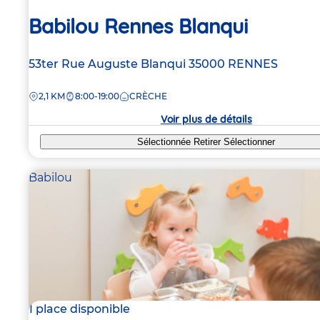
Babilou Rennes Blanqui
Adresse
53ter Rue Auguste Blanqui
35000
RENNES
de
DISTANCE
2,1 KM
8:00-19:00
CRÈCHE
la
crèche
Voir plus de détails
Sélectionnée
Retirer
Sélectionner
Babilou
1 place disponible