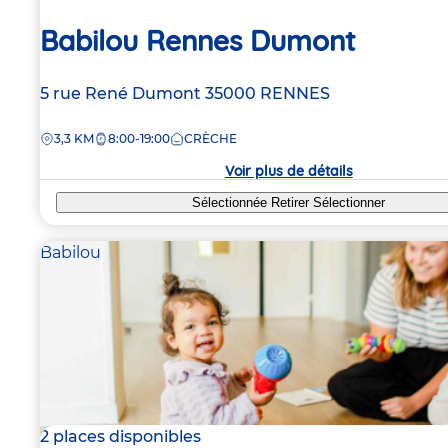
Babilou Rennes Dumont
Adresse
5 rue René Dumont
35000
RENNES
de
DISTANCE
3,3 KM
8:00-19:00
CRÈCHE
la
crèche
Voir plus de détails
Sélectionnée
Retirer
Sélectionner
Babilou
2 places disponibles