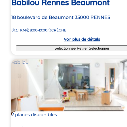
Babilou Rennes Beaumont
Adresse
18 boulevard de Beaumont
35000
RENNES
de
DISTANCE
3,1 KM
8:00-19:00
CRÈCHE
la
crèche
Voir plus de détails
Sélectionnée
Retirer
Sélectionner
Babilou
2 places disponibles