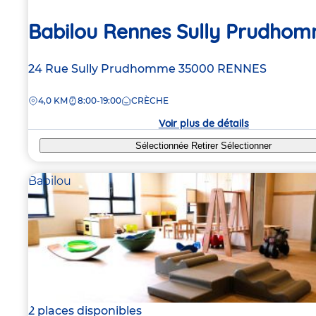
Babilou Rennes Sully Prudho
Adresse
24 Rue Sully Prudhomme
35000
RENNES
de
DISTANCE
4,0 KM
8:00-19:00
CRÈCHE
la
crèche
Voir plus de détails
Sélectionnée
Retirer
Sélectionner
Babilou
2 places disponibles