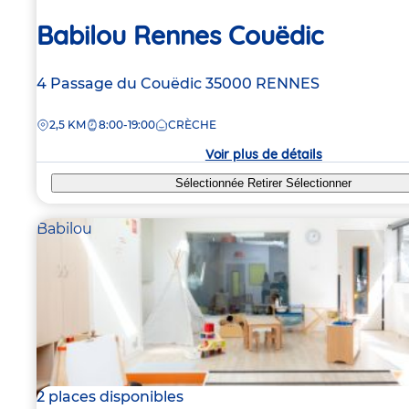
Babilou Rennes Couëdic
Adresse
4 Passage du Couëdic
35000
RENNES
de
DISTANCE
2,5 KM
8:00-19:00
CRÈCHE
la
crèche
Voir plus de détails
Sélectionnée
Retirer
Sélectionner
Babilou
2 places disponibles