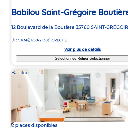
Babilou Saint-Grégoire Boutièr
Adresse
12 Boulevard de la Boutière
35760
SAINT-GRÉGOI
de
DISTANCE
3,9 KM
6:30-21:30
CRÈCHE
la
crèche
Voir plus de détails
Sélectionnée
Retirer
Sélectionner
Babilou
2 places disponibles