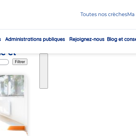
Toutes nos crèches
Ma 
s
Administrations publiques
Rejoignez-nous
Blog et conse
Navigation
e et
principale
Filtrer