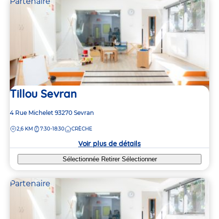
Partenaire
Tillou Sevran
Adresse
4 Rue Michelet
93270
Sevran
de
DISTANCE
2,6 KM
7:30-18:30
CRÈCHE
la
crèche
Voir plus de détails
Sélectionnée
Retirer
Sélectionner
Partenaire