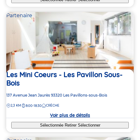
Partenaire
Les Mini Coeurs - Les Pavillon Sous-
Bois
Adresse
137 Avenue Jean Jaurès
93320
Les Pavillons-sous-Bois
de
DISTANCE
2,3 KM
CRÈCHE
8:00-18:30
la
crèche
Voir plus de détails
Sélectionnée
Retirer
Sélectionner