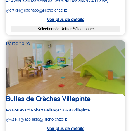
Adresse
42 Avenue du Maréchal de Lattre de Tassigny
93140
Bondy
de
DISTANCE
3,7 KM
8:30-19:00
MICRO-CRÈCHE
la
crèche
Voir plus de détails
Sélectionnée
Retirer
Sélectionner
Partenaire
Bulles de Crèches Villepinte
Adresse
147 Boulevard Robert Ballanger
93420
Villepinte
de
DISTANCE
4,2 KM
8:00-18:30
MICRO-CRÈCHE
la
crèche
Voir plus de détails