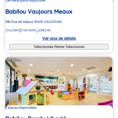
Dernière place disponible
Babilou Vaujours Meaux
Adresse
198 Rue de Meaux
93410
VAUJOURS
de
DISTANCE
4,3 KM
7:00-19:00
CRÈCHE
la
crèche
Voir plus de détails
Sélectionnée
Retirer
Sélectionner
Babilou
2 places disponibles