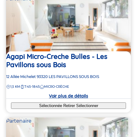
Agapi Micro-Creche Bulles - Les
Pavillons sous Bois
Adresse
12 Allée Michelet
93320
LES PAVILLONS SOUS BOIS
de
DISTANCE
1,5 KM
7:45-18:45
MICRO-CRÈCHE
la
crèche
Voir plus de détails
Sélectionnée
Retirer
Sélectionner
Partenaire