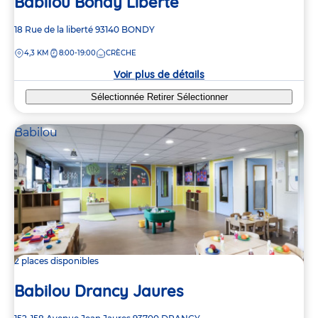
Babilou Bondy Liberté
Adresse
18 Rue de la liberté
93140
BONDY
de
DISTANCE
4,3 KM
8:00-19:00
CRÈCHE
la
crèche
Voir plus de détails
Sélectionnée
Retirer
Sélectionner
Babilou
2 places disponibles
Babilou Drancy Jaures