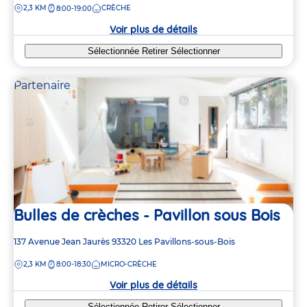
DISTANCE
2,3 KM
CRÈCHE
8:00-19:00
la
crèche
Voir plus de détails
Sélectionnée
Retirer
Sélectionner
Partenaire
Bulles de crèches - Pavillon sous Bois
Adresse
137 Avenue Jean Jaurès
93320
Les Pavillons-sous-Bois
de
DISTANCE
2,3 KM
8:00-18:30
MICRO-CRÈCHE
la
crèche
Voir plus de détails
Sélectionnée
Retirer
Sélectionner