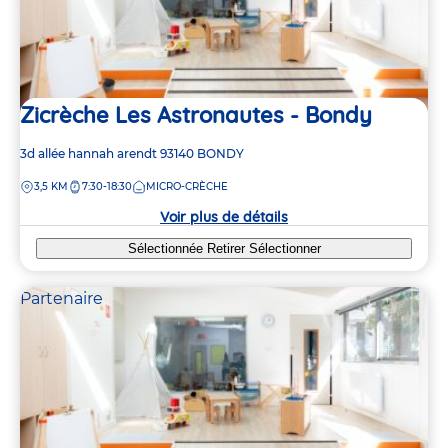
Zicrèche Les Astronautes - Bondy
Adresse
3d allée hannah arendt
93140
BONDY
de
DISTANCE
3,5 KM
7:30-18:30
MICRO-CRÈCHE
la
crèche
Voir plus de détails
Sélectionnée
Retirer
Sélectionner
Partenaire