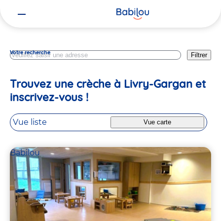
Vous
Seine Saint Denis
êtes
ici
Votre recherche
Filtrer
Trouvez une crèche à Livry-Gargan et
inscrivez-vous !
Vue liste
Vue carte
Babilou