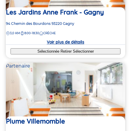
Les Jardins Anne Frank - Gagny
Adresse
94 Chemin des Bourdons
93220
Gagny
de
DISTANCE
3,0 KM
8:00-18:30
CRÈCHE
la
crèche
Voir plus de détails
Sélectionnée
Retirer
Sélectionner
Partenaire
Plume Villemomble