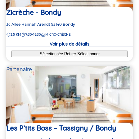
Zicrèche - Bondy
Adresse
3c Allée Hannah Arendt
93140
Bondy
de
DISTANCE
3,5 KM
7:30-18:30
MICRO-CRÈCHE
la
crèche
Voir plus de détails
Sélectionnée
Retirer
Sélectionner
Partenaire
Les P’tits Boss – Tassigny / Bondy