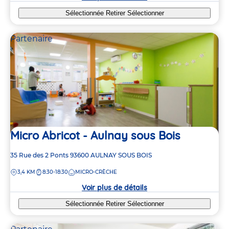
3
3
Sélectionnée
Retirer
Sélectionner
2
2
5
5
Partenaire
6
6
6
6
Micro Abricot - Aulnay sous Bois
Adresse
35 Rue des 2 Ponts
93600
AULNAY SOUS BOIS
de
DISTANCE
3,4 KM
8:30-18:30
MICRO-CRÈCHE
la
crèche
Voir plus de détails
Sélectionnée
Retirer
Sélectionner