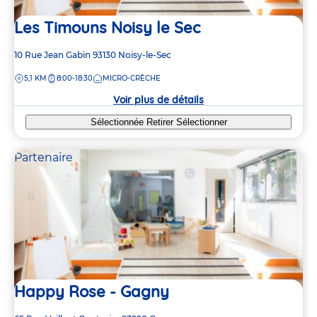
Les Timouns Noisy le Sec
Adresse
10 Rue Jean Gabin
93130
Noisy-le-Sec
de
DISTANCE
5,1 KM
8:00-18:30
MICRO-CRÈCHE
la
crèche
Voir plus de détails
Sélectionnée
Retirer
Sélectionner
Partenaire
Happy Rose - Gagny