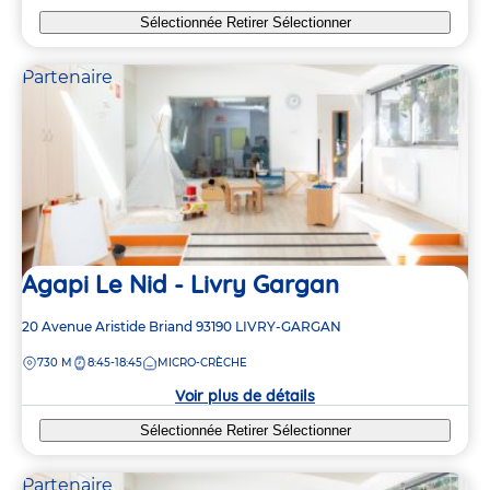
Sélectionnée
Retirer
Sélectionner
Partenaire
Agapi Le Nid - Livry Gargan
Adresse
20 Avenue Aristide Briand
93190
LIVRY-GARGAN
de
DISTANCE
730 M
8:45-18:45
MICRO-CRÈCHE
la
crèche
Voir plus de détails
Sélectionnée
Retirer
Sélectionner
Partenaire