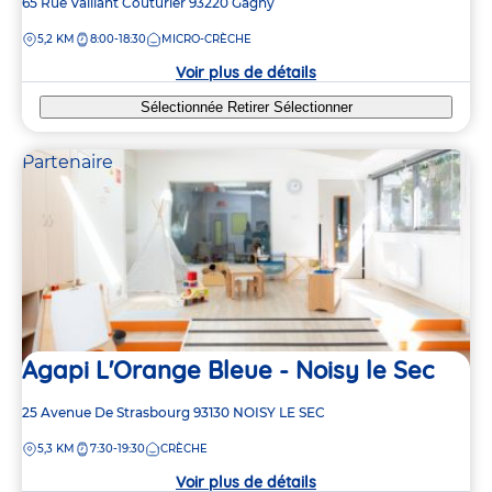
Adresse
65 Rue Vaillant Couturier
93220
Gagny
de
DISTANCE
5,2 KM
8:00-18:30
MICRO-CRÈCHE
la
crèche
Voir plus de détails
Sélectionnée
Retirer
Sélectionner
Partenaire
Agapi L'Orange Bleue - Noisy le Sec
Adresse
25 Avenue De Strasbourg
93130
NOISY LE SEC
de
DISTANCE
5,3 KM
7:30-19:30
CRÈCHE
la
crèche
Voir plus de détails