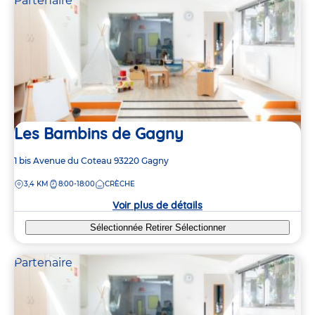
Partenaire
Les Bambins de Gagny
Adresse
1 bis Avenue du Coteau
93220
Gagny
de
DISTANCE
3,4 KM
8:00-18:00
CRÈCHE
la
crèche
Voir plus de détails
Sélectionnée
Retirer
Sélectionner
Partenaire