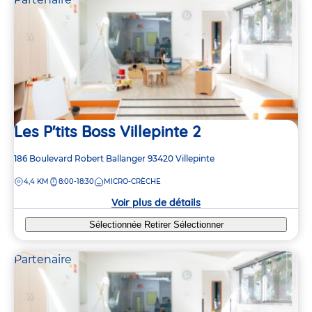
Les P'tits Boss Villepinte 2
Adresse
186 Boulevard Robert Ballanger
93420
Villepinte
de
DISTANCE
4,4 KM
8:00-18:30
MICRO-CRÈCHE
la
crèche
Voir plus de détails
Sélectionnée
Retirer
Sélectionner
Partenaire