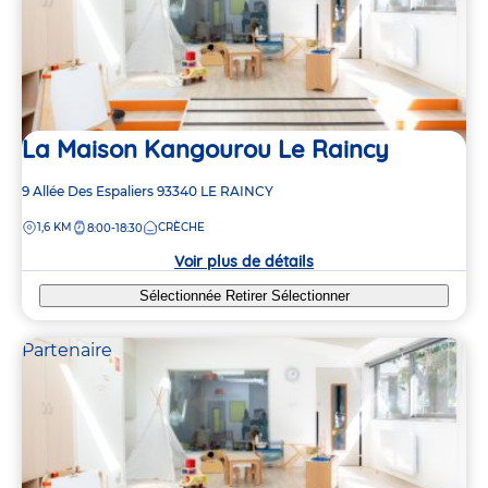
La Maison Kangourou Le Raincy
Adresse
9 Allée Des Espaliers
93340
LE RAINCY
de
DISTANCE
1,6 KM
CRÈCHE
8:00-18:30
la
crèche
Voir plus de détails
Sélectionnée
Retirer
Sélectionner
Partenaire