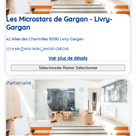
Les Microstars de Gargan - Livry-
Gargan
Adresse
42 Allée des Charmilles
93190
Livry-Gargan
de
DISTANCE
1,9 KM
8:00-18:30
MICRO-CRÈCHE
la
crèche
Voir plus de détails
Sélectionnée
Retirer
Sélectionner
Partenaire