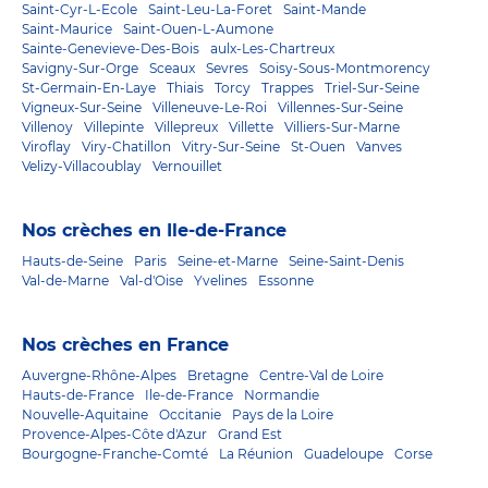
Saint-Cyr-L-Ecole
Saint-Leu-La-Foret
Saint-Mande
Saint-Maurice
Saint-Ouen-L-Aumone
Sainte-Genevieve-Des-Bois
aulx-Les-Chartreux
Savigny-Sur-Orge
Sceaux
Sevres
Soisy-Sous-Montmorency
St-Germain-En-Laye
Thiais
Torcy
Trappes
Triel-Sur-Seine
Vigneux-Sur-Seine
Villeneuve-Le-Roi
Villennes-Sur-Seine
Villenoy
Villepinte
Villepreux
Villette
Villiers-Sur-Marne
Viroflay
Viry-Chatillon
Vitry-Sur-Seine
St-Ouen
Vanves
Velizy-Villacoublay
Vernouillet
Nos crèches en Ile-de-France
Hauts-de-Seine
Paris
Seine-et-Marne
Seine-Saint-Denis
Val-de-Marne
Val-d'Oise
Yvelines
Essonne
Nos crèches en France
Auvergne-Rhône-Alpes
Bretagne
Centre-Val de Loire
Hauts-de-France
Ile-de-France
Normandie
Nouvelle-Aquitaine
Occitanie
Pays de la Loire
Provence-Alpes-Côte d'Azur
Grand Est
Bourgogne-Franche-Comté
La Réunion
Guadeloupe
Corse