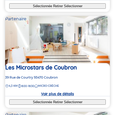
Sélectionnée
Retirer
Sélectionner
Partenaire
Les Microstars de Coubron
Adresse
39 Rue de Courtry
93470
Coubron
de
DISTANCE
4,3 KM
MICRO-CRÈCHE
8:00-18:30
la
crèche
Voir plus de détails
Sélectionnée
Retirer
Sélectionner
Partenaire