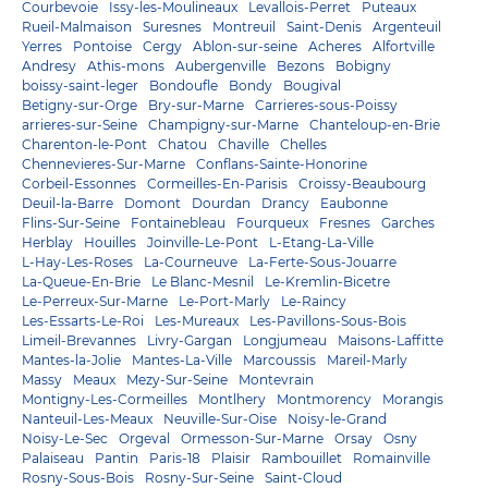
Courbevoie
Issy-les-Moulineaux
Levallois-Perret
Puteaux
Rueil-Malmaison
Suresnes
Montreuil
Saint-Denis
Argenteuil
Yerres
Pontoise
Cergy
Ablon-sur-seine
Acheres
Alfortville
Andresy
Athis-mons
Aubergenville
Bezons
Bobigny
boissy-saint-leger
Bondoufle
Bondy
Bougival
Betigny-sur-Orge
Bry-sur-Marne
Carrieres-sous-Poissy
arrieres-sur-Seine
Champigny-sur-Marne
Chanteloup-en-Brie
Charenton-le-Pont
Chatou
Chaville
Chelles
Chennevieres-Sur-Marne
Conflans-Sainte-Honorine
Corbeil-Essonnes
Cormeilles-En-Parisis
Croissy-Beaubourg
Deuil-la-Barre
Domont
Dourdan
Drancy
Eaubonne
Flins-Sur-Seine
Fontainebleau
Fourqueux
Fresnes
Garches
Herblay
Houilles
Joinville-Le-Pont
L-Etang-La-Ville
L-Hay-Les-Roses
La-Courneuve
La-Ferte-Sous-Jouarre
La-Queue-En-Brie
Le Blanc-Mesnil
Le-Kremlin-Bicetre
Le-Perreux-Sur-Marne
Le-Port-Marly
Le-Raincy
Les-Essarts-Le-Roi
Les-Mureaux
Les-Pavillons-Sous-Bois
Limeil-Brevannes
Livry-Gargan
Longjumeau
Maisons-Laffitte
Mantes-la-Jolie
Mantes-La-Ville
Marcoussis
Mareil-Marly
Massy
Meaux
Mezy-Sur-Seine
Montevrain
Montigny-Les-Cormeilles
Montlhery
Montmorency
Morangis
Nanteuil-Les-Meaux
Neuville-Sur-Oise
Noisy-le-Grand
Noisy-Le-Sec
Orgeval
Ormesson-Sur-Marne
Orsay
Osny
Palaiseau
Pantin
Paris-18
Plaisir
Rambouillet
Romainville
Rosny-Sous-Bois
Rosny-Sur-Seine
Saint-Cloud