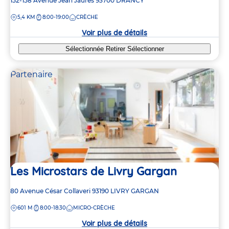
Adresse
152-158 Avenue Jean Jaures
93700
DRANCY
de
DISTANCE
5,4 KM
8:00-19:00
CRÈCHE
la
crèche
Voir plus de détails
Sélectionnée
Retirer
Sélectionner
Partenaire
Les Microstars de Livry Gargan
Adresse
80 Avenue César Collaveri
93190
LIVRY GARGAN
de
DISTANCE
601 M
8:00-18:30
MICRO-CRÈCHE
la
crèche
Voir plus de détails