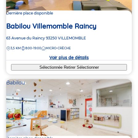
Dernière place disponible
Babilou Villemomble Raincy
Adresse
63 Avenue du Raincy
93250
VILLEMOMBLE
de
DISTANCE
3,5 KM
8:00-19:00
MICRO-CRÈCHE
la
crèche
Voir plus de détails
Sélectionnée
Retirer
Sélectionner
Babilou