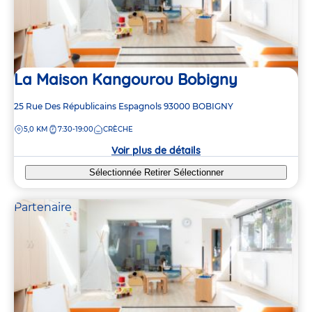
La Maison Kangourou Bobigny
Adresse
25 Rue Des Républicains Espagnols
93000
BOBIGNY
de
DISTANCE
5,0 KM
7:30-19:00
CRÈCHE
la
crèche
Voir plus de détails
Sélectionnée
Retirer
Sélectionner
Partenaire