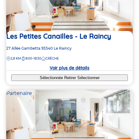
Les Petites Canailles - Le Raincy
Adresse
27 Allée Gambetta
93340
Le Raincy
de
DISTANCE
2,8 KM
8:00-18:30
CRÈCHE
la
crèche
Voir plus de détails
Sélectionnée
Retirer
Sélectionner
Partenaire