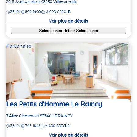
Adresse
20 B Avenue Marie
93250
Villemomble
de
DISTANCE
3,3 KM
8:00-19:00
MICRO-CRÈCHE
la
crèche
Voir plus de détails
Sélectionnée
Retirer
Sélectionner
Partenaire
2
2
Les Petits d'Homme Le Raincy
Adresse
7 Allée Clemencet
93340
LE RAINCY
de
DISTANCE
3,3 KM
7:45-18:45
MICRO-CRÈCHE
la
crèche
Voir plus de détails