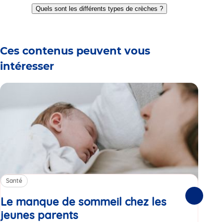
to
to
to
to
to
to
Quels sont les différents types de crèches ?
slide
slide
slide
slide
slide
slide
1
2
3
4
5
6
Ces contenus peuvent vous
intéresser
Santé
Sa
Le manque de sommeil chez les
Gr
Suivante
jeunes parents
Article
co