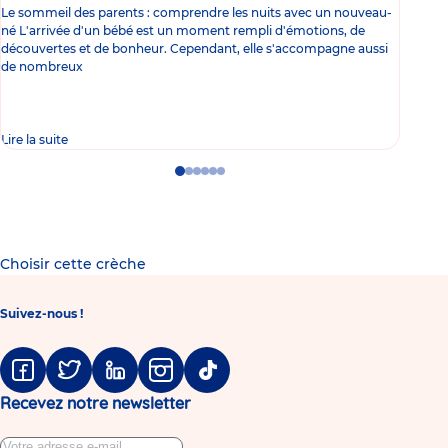
Le sommeil des parents : comprendre les nuits avec un nouveau-
Les 
né L'arrivée d'un bébé est un moment rempli d'émotions, de
les 
découvertes et de bonheur. Cependant, elle s'accompagne aussi
l'es
de nombreux
gast
Lire la suite
Lire 
Go
Go
Go
Go
Go
Go
to
to
to
to
to
to
slide
slide
slide
slide
slide
slide
1
2
3
4
5
6
Choisir cette crèche
Suivez-nous !
Facebook
Twitter
Linkedin
Instagram
Tiktok
Recevez notre newsletter