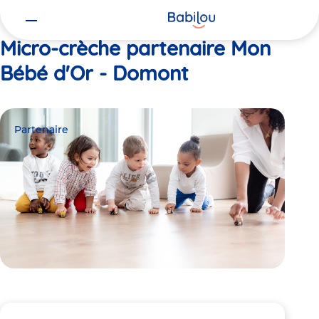
Vous
Accueil
Mon Bébé d'Or - Domont
êtes
ici
Micro-crèche partenaire Mon
Bébé d'Or - Domont
Partenaire