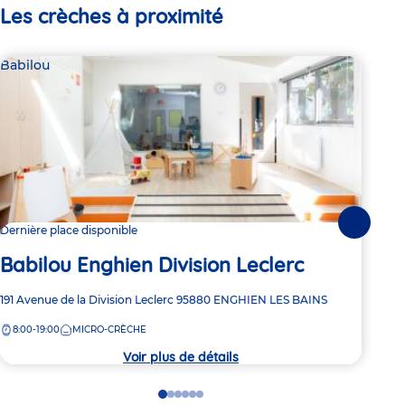
Les crèches à proximité
Babilou
Bab
Suivante
Dernière place disponible
Dern
Babilou Enghien Division Leclerc
Ba
Adresse
191 Avenue de la Division Leclerc
95880
ENGHIEN LES BAINS
Adre
1 Ru
de
de
8:00-19:00
MICRO-CRÈCHE
7:
la
la
crèche
crèc
Voir plus de détails
Go
Go
Go
Go
Go
Go