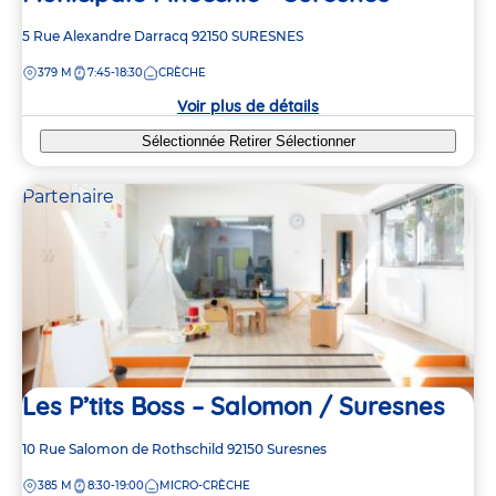
Adresse
5 Rue Alexandre Darracq
92150
SURESNES
de
DISTANCE
379 M
7:45-18:30
CRÈCHE
la
crèche
Voir plus de détails
Sélectionnée
Retirer
Sélectionner
Partenaire
Les P’tits Boss – Salomon / Suresnes
Adresse
10 Rue Salomon de Rothschild
92150
Suresnes
de
DISTANCE
385 M
8:30-19:00
MICRO-CRÈCHE
la