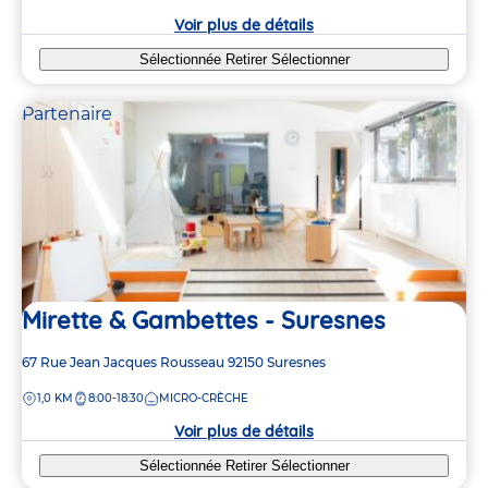
crèche
Voir plus de détails
Sélectionnée
Retirer
Sélectionner
Partenaire
Mirette & Gambettes - Suresnes
Adresse
67 Rue Jean Jacques Rousseau
92150
Suresnes
de
DISTANCE
1,0 KM
8:00-18:30
MICRO-CRÈCHE
la
crèche
Voir plus de détails
Sélectionnée
Retirer
Sélectionner