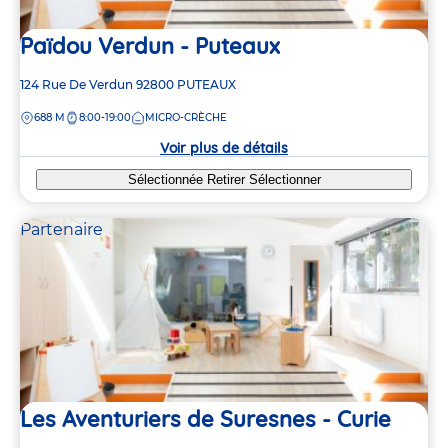
Païdou Verdun - Puteaux
Adresse
124 Rue De Verdun
92800
PUTEAUX
de
DISTANCE
688 M
8:00-19:00
MICRO-CRÈCHE
la
crèche
Voir plus de détails
Sélectionnée
Retirer
Sélectionner
Partenaire
Les Aventuriers de Suresnes - Curie