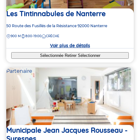
Les Tintinnabules de Nanterre
Adresse
50 Route des Fusillés de la Résistance
92000
Nanterre
de
DISTANCE
900 M
8:00-19:00
CRÈCHE
la
crèche
Voir plus de détails
Sélectionnée
Retirer
Sélectionner
Partenaire
Municipale Jean Jacques Rousseau -
Suresnes