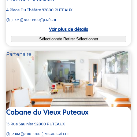
Adresse
4 Place Du Théâtre
92800
PUTEAUX
de
DISTANCE
1,1 KM
8:00-19:00
CRÈCHE
la
crèche
Voir plus de détails
Sélectionnée
Retirer
Sélectionner
Partenaire
Cabane du Vieux Puteaux
Adresse
15 Rue Saulnier
92800
PUTEAUX
de
DISTANCE
1,2 KM
8:00-19:00
MICRO-CRÈCHE
la