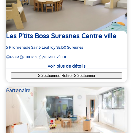
Les P'tits Boss Suresnes Centre ville
Adresse
5 Promenade Saint-Leufroy
92150
Suresnes
de
DISTANCE
658 M
8:00-18:30
MICRO-CRÈCHE
la
crèche
Voir plus de détails
Sélectionnée
Retirer
Sélectionner
Partenaire