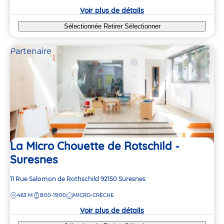
crèche
Voir plus de détails
Sélectionnée
Retirer
Sélectionner
Partenaire
La Micro Chouette de Rotschild -
Suresnes
Adresse
11 Rue Salomon de Rothschild
92150
Suresnes
de
DISTANCE
463 M
8:00-19:00
MICRO-CRÈCHE
la
crèche
Voir plus de détails