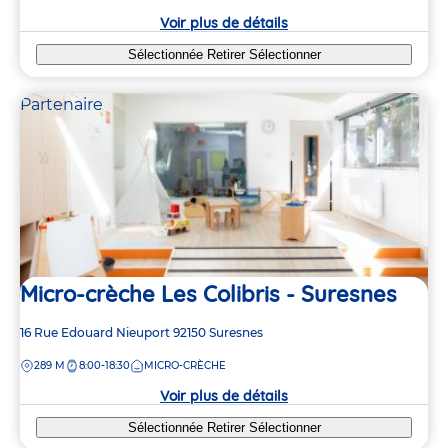
crèche
Voir plus de détails
Sélectionnée
Retirer
Sélectionner
Partenaire
Micro-crèche Les Colibris - Suresnes
Adresse
16 Rue Edouard Nieuport
92150
Suresnes
de
DISTANCE
289 M
8:00-18:30
MICRO-CRÈCHE
la
crèche
Voir plus de détails
Sélectionnée
Retirer
Sélectionner