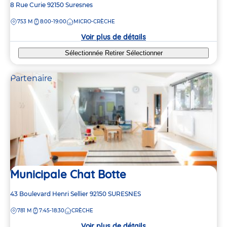
Adresse
8 Rue Curie
92150
Suresnes
de
DISTANCE
753 M
8:00-19:00
MICRO-CRÈCHE
la
crèche
Voir plus de détails
Sélectionnée
Retirer
Sélectionner
Partenaire
Municipale Chat Botte
9
Adresse
43 Boulevard Henri Sellier
92150
SURESNES
de
DISTANCE
781 M
7:45-18:30
CRÈCHE
la
13
crèche
Voir plus de détails