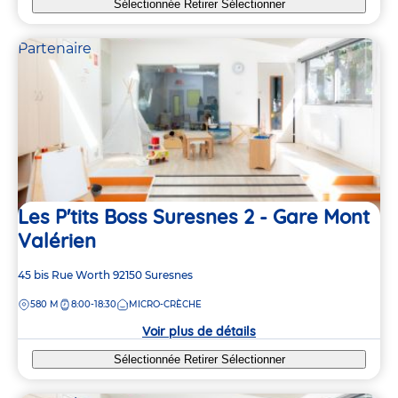
Sélectionnée
Retirer
Sélectionner
Partenaire
Les P'tits Boss Suresnes 2 - Gare Mont
Valérien
Adresse
45 bis Rue Worth
92150
Suresnes
de
DISTANCE
580 M
8:00-18:30
MICRO-CRÈCHE
la
crèche
Voir plus de détails
Sélectionnée
Retirer
Sélectionner