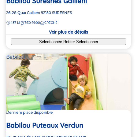
Babilou Suresnes Gallieni
Adresse
26-28 Quai Gallieni
92150
SURESNES
de
DISTANCE
487 M
7:30-19:00
CRÈCHE
la
crèche
Voir plus de détails
Sélectionnée
Retirer
Sélectionner
Babilou
Dernière place disponible
Babilou Puteaux Verdun