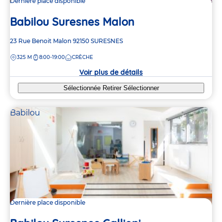
Dernière place disponible
Babilou Suresnes Malon
Adresse
23 Rue Benoit Malon
92150
SURESNES
de
DISTANCE
325 M
8:00-19:00
CRÈCHE
la
crèche
Voir plus de détails
Sélectionnée
Retirer
Sélectionner
Babilou
Dernière place disponible