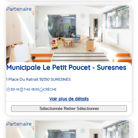
Partenaire
Municipale Le Petit Poucet - Suresnes
Adresse
1 Place Du Ratrait
92150
SURESNES
de
DISTANCE
351 M
7:45-18:30
CRÈCHE
la
crèche
Voir plus de détails
Sélectionnée
Retirer
Sélectionner
Partenaire