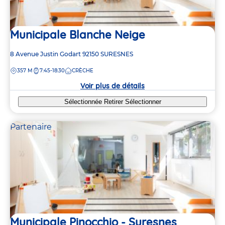
Municipale Blanche Neige
Adresse
8 Avenue Justin Godart
92150
SURESNES
de
DISTANCE
357 M
7:45-18:30
CRÈCHE
la
crèche
Voir plus de détails
Sélectionnée
Retirer
Sélectionner
Partenaire
Municipale Pinocchio - Suresnes