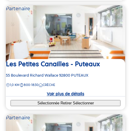
Partenaire
Les Petites Canailles - Puteaux
Adresse
55 Boulevard Richard Wallace
92800
PUTEAUX
de
DISTANCE
1,0 KM
8:00-18:30
CRÈCHE
la
crèche
Voir plus de détails
Sélectionnée
Retirer
Sélectionner
Partenaire