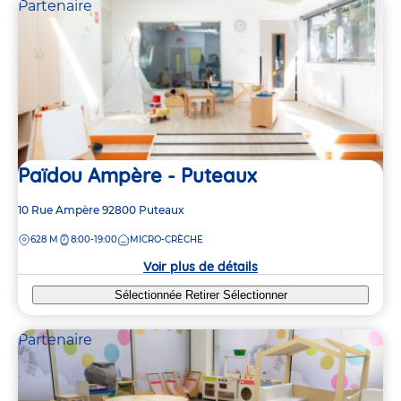
Partenaire
Païdou Ampère - Puteaux
Adresse
10 Rue Ampère
92800
Puteaux
de
DISTANCE
628 M
8:00-19:00
MICRO-CRÈCHE
la
crèche
Voir plus de détails
Sélectionnée
Retirer
Sélectionner
Partenaire