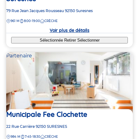
Adresse
79 Rue Jean Jacques Rousseau
92150
Suresnes
de
DISTANCE
961 M
8:00-19:00
CRÈCHE
la
crèche
Voir plus de détails
Sélectionnée
Retirer
Sélectionner
Partenaire
Municipale Fee Clochette
Adresse
22 Rue Carrière
92150
SURESNES
de
DISTANCE
984 M
7:45-18:30
CRÈCHE
la