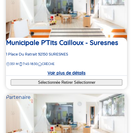
Municipale P'Tits Cailloux - Suresnes
Adresse
1 Place Du Ratrait
92150
SURESNES
de
DISTANCE
351 M
7:45-18:30
CRÈCHE
la
crèche
Voir plus de détails
Sélectionnée
Retirer
Sélectionner
Partenaire