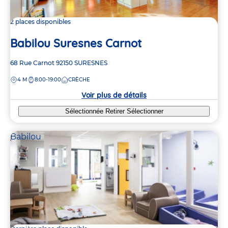
2 places disponibles
Babilou Suresnes Carnot
Adresse
68 Rue Carnot
92150
SURESNES
de
DISTANCE
4 M
8:00-19:00
CRÈCHE
la
crèche
Voir plus de détails
Sélectionnée
Retirer
Sélectionner
Babilou