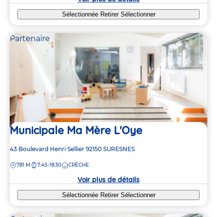
30
39
12
Sélectionnée
Retirer
Sélectionner
Partenaire
Municipale Ma Mère L'Oye
Adresse
43 Boulevard Henri Sellier
92150
SURESNES
de
DISTANCE
781 M
7:45-18:30
CRÈCHE
la
crèche
Voir plus de détails
Sélectionnée
Retirer
Sélectionner