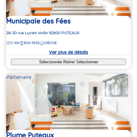
Municipale des Fées
Adresse
28-30 rue Lucien Voilin
92800
PUTEAUX
de
DISTANCE
1,1 KM
8:00-18:30
CRÈCHE
la
crèche
Voir plus de détails
Sélectionnée
Retirer
Sélectionner
Partenaire
Plume Puteaux