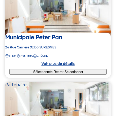
Municipale Peter Pan
Adresse
24 Rue Carrière
92150
SURESNES
de
DISTANCE
1,1 KM
7:45-18:30
CRÈCHE
la
crèche
Voir plus de détails
Sélectionnée
Retirer
Sélectionner
Partenaire