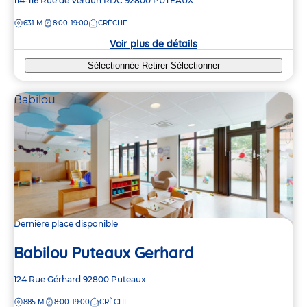
Adresse
114-116 Rue de Verdun
RDC
92800
PUTEAUX
de
DISTANCE
631 M
8:00-19:00
CRÈCHE
la
crèche
Voir plus de détails
Sélectionnée
Retirer
Sélectionner
Babilou
Dernière place disponible
Babilou Puteaux Gerhard
Adresse
124 Rue Gérhard
92800
Puteaux
de
DISTANCE
885 M
8:00-19:00
CRÈCHE
la