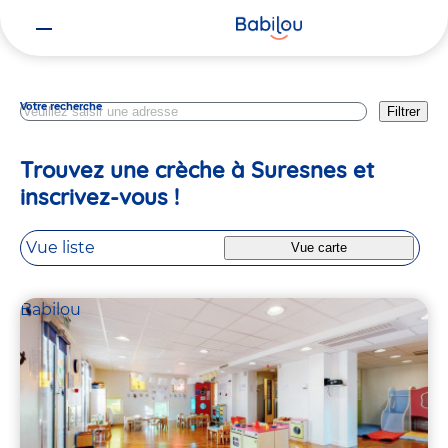
Vous
Hauts De Seine
êtes
ici
Votre recherche
Filtrer
Trouvez une crèche à Suresnes et
inscrivez-vous !
Vue liste
Vue carte
Babilou