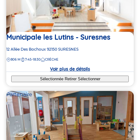
Municipale les Lutins - Suresnes
Adresse
12 Allée Des Bochoux
92150
SURESNES
de
DISTANCE
806 M
7:45-18:30
CRÈCHE
la
crèche
Voir plus de détails
Sélectionnée
Retirer
Sélectionner
Partenaire