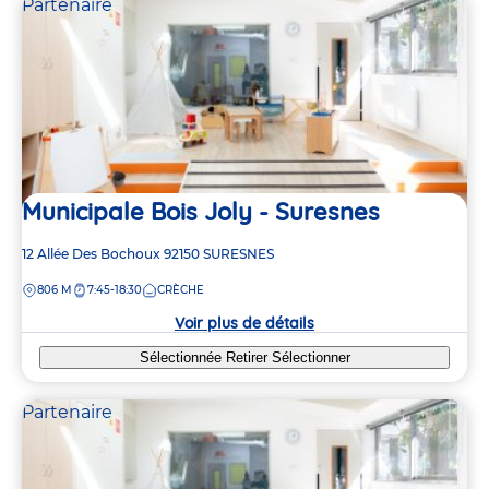
Partenaire
Municipale Bois Joly - Suresnes
Adresse
12 Allée Des Bochoux
92150
SURESNES
de
DISTANCE
806 M
7:45-18:30
CRÈCHE
la
crèche
Voir plus de détails
Sélectionnée
Retirer
Sélectionner
Partenaire