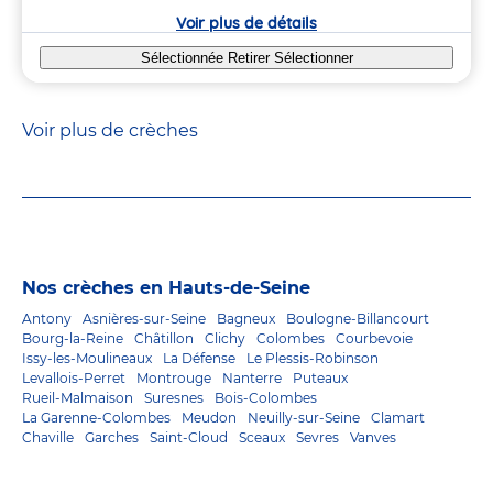
crèche
Voir plus de détails
Sélectionnée
Retirer
Sélectionner
Voir plus de crèches
Nos crèches en Hauts-de-Seine
Antony
Asnières-sur-Seine
Bagneux
Boulogne-Billancourt
Bourg-la-Reine
Châtillon
Clichy
Colombes
Courbevoie
Issy-les-Moulineaux
La Défense
Le Plessis-Robinson
Levallois-Perret
Montrouge
Nanterre
Puteaux
Rueil-Malmaison
Suresnes
Bois-Colombes
La Garenne-Colombes
Meudon
Neuilly-sur-Seine
Clamart
Chaville
Garches
Saint-Cloud
Sceaux
Sevres
Vanves