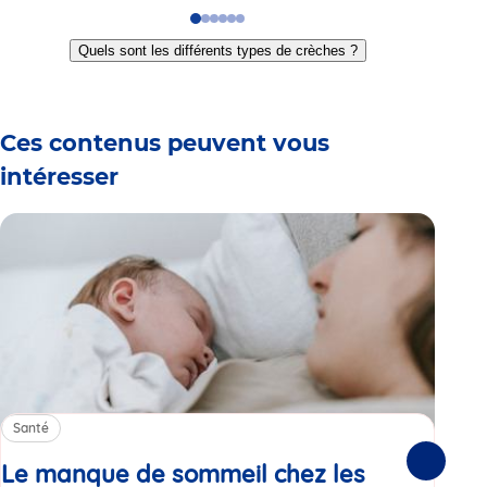
Go
Go
Go
Go
Go
Go
to
to
to
to
to
to
Quels sont les différents types de crèches ?
slide
slide
slide
slide
slide
slide
1
2
3
4
5
6
Ces contenus peuvent vous
intéresser
Santé
Sa
Le manque de sommeil chez les
Gr
Suivante