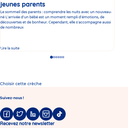
jeunes parents
Article
co
Le sommeil des parents : comprendre les nuits avec un nouveau-
Les 
né L'arrivée d'un bébé est un moment rempli d'émotions, de
les 
découvertes et de bonheur. Cependant, elle s'accompagne aussi
l'es
de nombreux
gast
Lire la suite
Lire 
Go
Go
Go
Go
Go
Go
to
to
to
to
to
to
slide
slide
slide
slide
slide
slide
1
2
3
4
5
6
Choisir cette crèche
Suivez-nous !
Facebook
Twitter
Linkedin
Instagram
Tiktok
Recevez notre newsletter