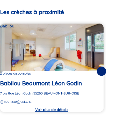
Les crèches à proximité
Babilou
Bab
Suivante
2 places disponibles
Dern
Babilou Beaumont Léon Godin
Ba
Adresse
7 bis Rue Léon Godin
95260
BEAUMONT-SUR-OISE
Adre
191 
de
de
7:00-18:30
CRÈCHE
8:
la
la
crèche
crèc
Voir plus de détails