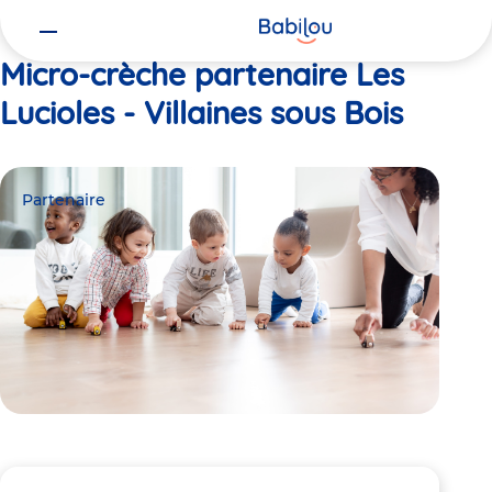
Vous
Accueil
Les Lucioles - Villaines sous Bois
êtes
ici
Micro-crèche partenaire Les
Lucioles - Villaines sous Bois
Partenaire