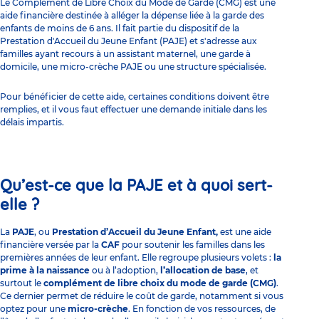
Le Complément de Libre Choix du Mode de Garde (CMG) est une
aide financière destinée à alléger la dépense liée à la garde des
enfants de moins de 6 ans. Il fait partie du dispositif de la
Prestation d'Accueil du Jeune Enfant (PAJE)
et s'adresse aux
familles ayant recours à un assistant maternel, une garde à
domicile, une micro-crèche PAJE ou une structure spécialisée.
Pour bénéficier de cette aide, certaines conditions doivent être
remplies, et il vous faut effectuer une demande initiale dans les
délais impartis.
Qu’est-ce que la PAJE et à quoi sert-
elle ?
La
PAJE
, ou
Prestation d’Accueil du Jeune Enfant,
est une aide
financière versée par la
CAF
pour soutenir les familles dans les
premières années de leur enfant. Elle regroupe plusieurs volets :
la
prime à la naissance
ou à l’adoption,
l’allocation de base
, et
surtout le
complément de libre choix du mode de garde (CMG)
.
Ce dernier permet de réduire le coût de garde, notamment si vous
optez pour une
micro-crèche
. En fonction de vos ressources, de