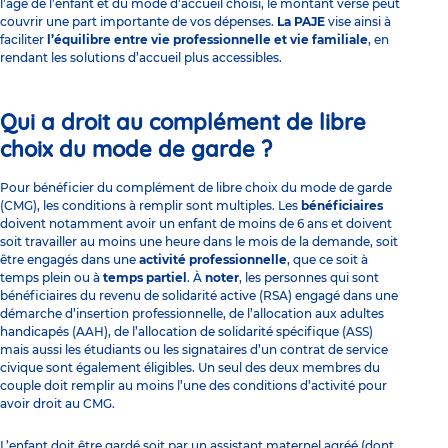
l’âge de l’enfant et du mode d’accueil choisi, le montant versé peut
couvrir une part importante de vos dépenses.
La PAJE
vise ainsi à
faciliter
l’équilibre entre vie professionnelle et vie familiale
, en
rendant les solutions d’accueil plus accessibles.
Qui a droit au complément de libre
choix du mode de garde ?
Pour bénéficier du complément de libre choix du mode de garde
(CMG), les conditions à remplir sont multiples. Les
bénéficiaires
doivent notamment avoir un enfant de moins de 6 ans et doivent
soit travailler au moins une heure dans le mois de la demande, soit
être engagés dans une
activité
professionnelle
, que ce soit à
temps plein ou à
temps
partiel
. À
noter
, les personnes qui sont
bénéficiaires du revenu de solidarité active (RSA) engagé dans une
démarche d’insertion professionnelle, de l’allocation aux adultes
handicapés (AAH), de l’allocation de solidarité spécifique (ASS)
mais aussi les étudiants ou les signataires d’un contrat de service
civique sont également éligibles. Un seul des deux membres du
couple doit remplir au moins l’une des conditions d’activité pour
avoir droit au CMG.
L’enfant doit être gardé soit par un
assistant maternel
agréé (dont