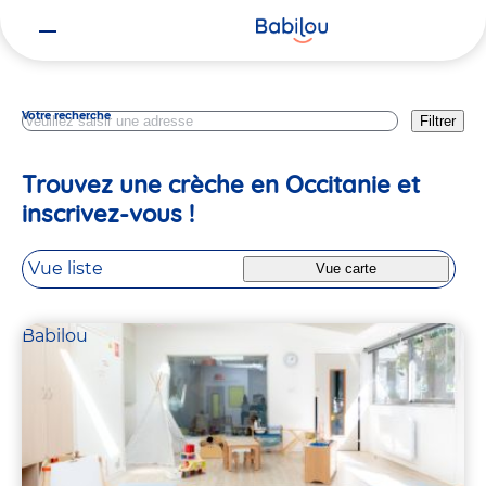
Vous
Trouver une crèche
êtes
ici
Votre recherche
Filtrer
Trouvez une crèche en Occitanie et
inscrivez-vous !
Vue liste
Vue carte
Babilou