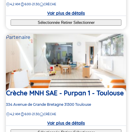
DISTANCE
4,2 KM
6:00-21:30
CRÈCHE
la
crèche
Voir plus de détails
Sélectionnée
Retirer
Sélectionner
Partenaire
Crèche MNH SAE - Purpan 1 - Toulouse
Adresse
334 Avenue de Grande Bretagne
31300
Toulouse
de
DISTANCE
4,2 KM
6:00-21:30
CRÈCHE
la
crèche
Voir plus de détails