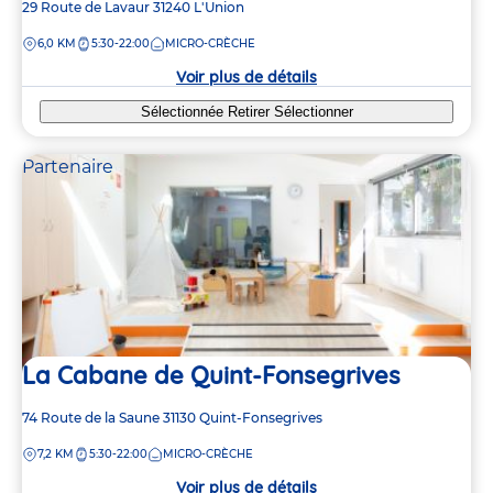
Adresse
29 Route de Lavaur
31240
L'Union
de
DISTANCE
6,0 KM
5:30-22:00
MICRO-CRÈCHE
la
crèche
Voir plus de détails
Sélectionnée
Retirer
Sélectionner
Partenaire
La Cabane de Quint-Fonsegrives
Adresse
74 Route de la Saune
31130
Quint-Fonsegrives
de
DISTANCE
7,2 KM
5:30-22:00
MICRO-CRÈCHE
la
crèche
Voir plus de détails