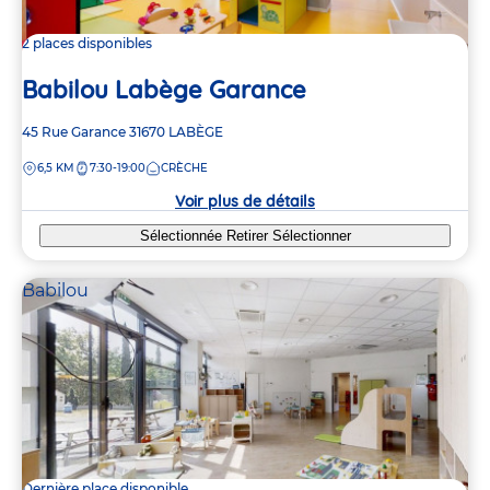
2 places disponibles
Babilou Labège Garance
Adresse
45 Rue Garance
31670
LABÈGE
de
DISTANCE
6,5 KM
7:30-19:00
CRÈCHE
la
crèche
Voir plus de détails
Sélectionnée
Retirer
Sélectionner
Babilou
Dernière place disponible