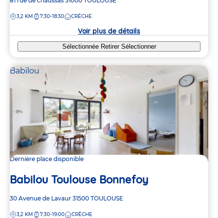
Adresse
81 rue de chaussas
31000
TOULOUSE
de
DISTANCE
3,2 KM
7:30-18:30
CRÈCHE
la
crèche
Voir plus de détails
Sélectionnée
Retirer
Sélectionner
Babilou
Dernière place disponible
Babilou Toulouse Bonnefoy
Adresse
30 Avenue de Lavaur
31500
TOULOUSE
de
DISTANCE
3,2 KM
7:30-19:00
CRÈCHE
la