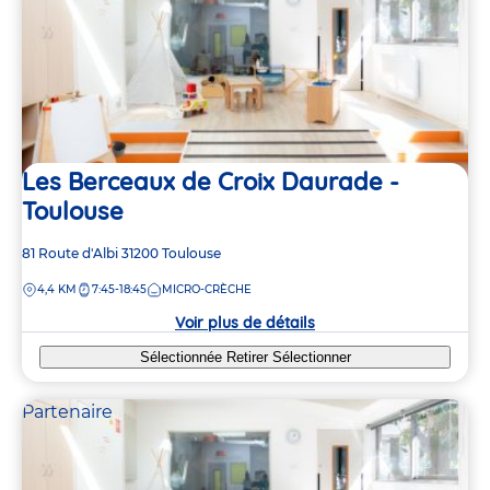
Les Berceaux de Croix Daurade -
Toulouse
Adresse
81 Route d'Albi
31200
Toulouse
de
DISTANCE
4,4 KM
7:45-18:45
MICRO-CRÈCHE
la
crèche
Voir plus de détails
Sélectionnée
Retirer
Sélectionner
Partenaire