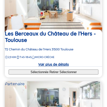
Les Berceaux du Château de l'Hers -
Toulouse
Adresse
72 Chemin du Château de l'Hers
31500
Toulouse
de
DISTANCE
2,9 KM
7:45-18:45
MICRO-CRÈCHE
la
crèche
Voir plus de détails
Sélectionnée
Retirer
Sélectionner
Partenaire