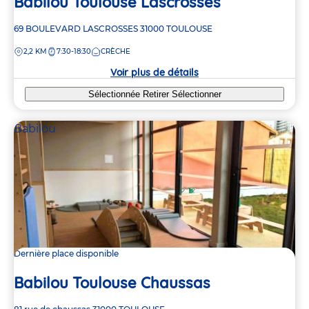
Babilou Toulouse Lascrosses
Adresse
69 BOULEVARD LASCROSSES
31000
TOULOUSE
de
DISTANCE
2,2 KM
7:30-18:30
CRÈCHE
la
crèche
Voir plus de détails
Sélectionnée
Retirer
Sélectionner
Babilou
Dernière place disponible
Babilou Toulouse Chaussas