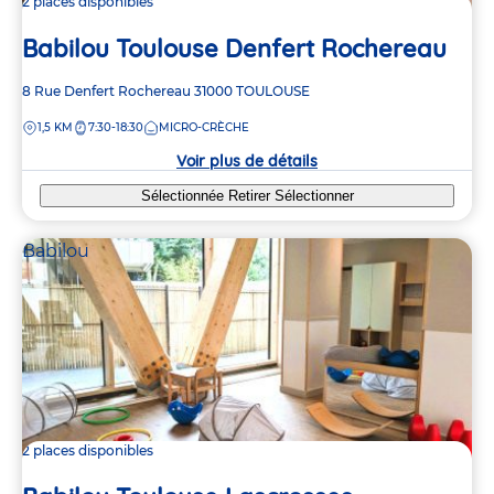
2 places disponibles
Babilou Toulouse Denfert Rochereau
Adresse
8 Rue Denfert Rochereau
31000
TOULOUSE
de
DISTANCE
1,5 KM
7:30-18:30
MICRO-CRÈCHE
la
crèche
Voir plus de détails
Sélectionnée
Retirer
Sélectionner
Babilou
2 places disponibles