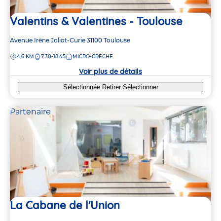
Valentins & Valentines - Toulouse
Adresse
Avenue Irène Joliot-Curie
31100
Toulouse
de
DISTANCE
4,6 KM
7:30-18:45
MICRO-CRÈCHE
la
crèche
Voir plus de détails
Sélectionnée
Retirer
Sélectionner
Partenaire
La Cabane de l'Union