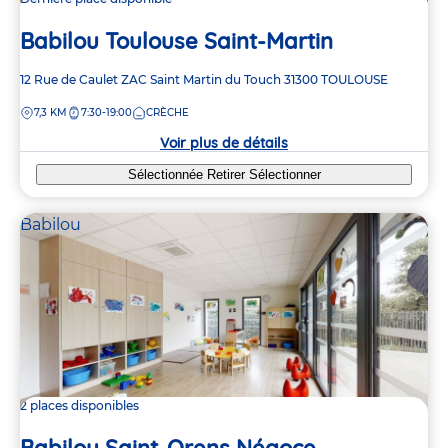
Babilou Toulouse Saint-Martin
Adresse
12 Rue de Caulet
ZAC Saint Martin du Touch
31300
TOULOUSE
de
DISTANCE
7,3 KM
7:30-19:00
CRÈCHE
la
crèche
Voir plus de détails
Sélectionnée
Retirer
Sélectionner
Babilou
2 places disponibles
Babilou Saint-Orens Négoce