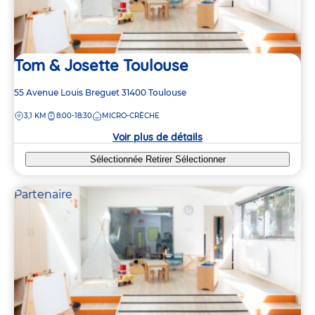
Tom & Josette Toulouse
Adresse
55 Avenue Louis Breguet
31400
Toulouse
de
DISTANCE
3,1 KM
8:00-18:30
MICRO-CRÈCHE
la
crèche
Voir plus de détails
Sélectionnée
Retirer
Sélectionner
Partenaire