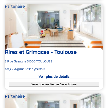
Partenaire
Rires et Grimaces - Toulouse
Adresse
3 Rue Gazagne
31000
TOULOUSE
de
DISTANCE
1,7 KM
8:00-18:30
CRÈCHE
la
crèche
Voir plus de détails
Sélectionnée
Retirer
Sélectionner
Partenaire