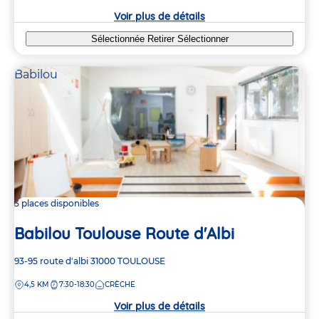
crèche
Voir plus de détails
Sélectionnée
Retirer
Sélectionner
Babilou
3 places disponibles
Babilou Toulouse Route d'Albi
Adresse
93-95 route d'albi
31000
TOULOUSE
de
DISTANCE
4,5 KM
7:30-18:30
CRÈCHE
la
crèche
Voir plus de détails