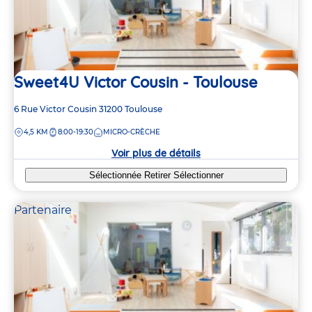
Sweet4U Victor Cousin - Toulouse
Adresse
6 Rue Victor Cousin
31200
Toulouse
de
DISTANCE
4,5 KM
8:00-19:30
MICRO-CRÈCHE
la
crèche
Voir plus de détails
Sélectionnée
Retirer
Sélectionner
Partenaire