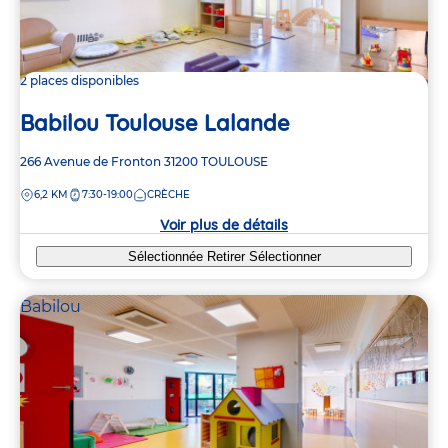
2 places disponibles
Babilou Toulouse Lalande
Adresse
266 Avenue de Fronton
31200
TOULOUSE
de
DISTANCE
6,2 KM
7:30-19:00
CRÈCHE
la
crèche
Voir plus de détails
Sélectionnée
Retirer
Sélectionner
Babilou