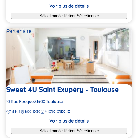
crèche
Voir plus de détails
Sélectionnée
Retirer
Sélectionner
Partenaire
4
4
Sweet 4U Saint Exupéry - Toulouse
Adresse
10 Rue Fouque
31400
Toulouse
de
DISTANCE
1,5 KM
8:00-19:30
MICRO-CRÈCHE
la
crèche
Voir plus de détails
Sélectionnée
Retirer
Sélectionner