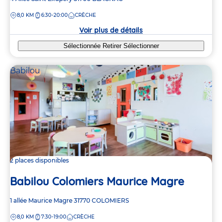
de
DISTANCE
8,0 KM
6:30-20:00
CRÈCHE
la
crèche
Voir plus de détails
Sélectionnée
Retirer
Sélectionner
Babilou
2 places disponibles
Babilou Colomiers Maurice Magre
Adresse
1 allée Maurice Magre
31770
COLOMIERS
de
DISTANCE
8,0 KM
7:30-19:00
CRÈCHE
la