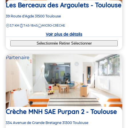
Les Berceaux des Argoulets - Toulouse
Adresse
39 Route d'Agde
31500
Toulouse
de
DISTANCE
3,7 KM
7:45-18:45
MICRO-CRÈCHE
la
crèche
Voir plus de détails
Sélectionnée
Retirer
Sélectionner
Partenaire
Crèche MNH SAE Purpan 2 - Toulouse
Adresse
334 Avenue de Grande Bretagne
31300
Toulouse
de