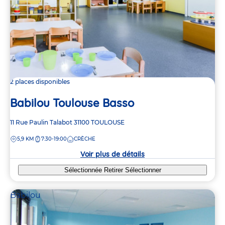
2 places disponibles
Babilou Toulouse Basso
Adresse
11 Rue Paulin Talabot
31100
TOULOUSE
de
DISTANCE
5,9 KM
7:30-19:00
CRÈCHE
la
crèche
Voir plus de détails
Sélectionnée
Retirer
Sélectionner
Babilou