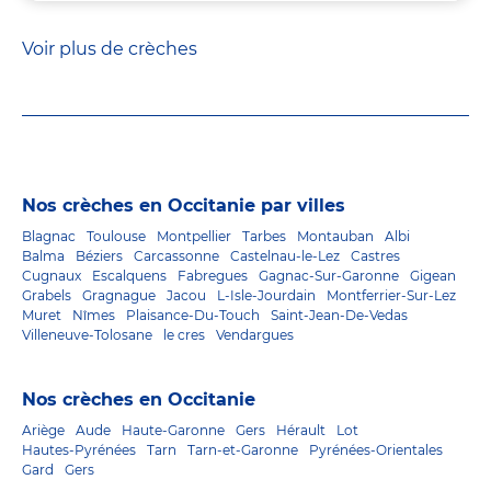
Voir plus de crèches
Nos crèches en Occitanie par villes
Blagnac
Toulouse
Montpellier
Tarbes
Montauban
Albi
Balma
Béziers
Carcassonne
Castelnau-le-Lez
Castres
Cugnaux
Escalquens
Fabregues
Gagnac-Sur-Garonne
Gigean
Grabels
Gragnague
Jacou
L-Isle-Jourdain
Montferrier-Sur-Lez
Muret
Nîmes
Plaisance-Du-Touch
Saint-Jean-De-Vedas
Villeneuve-Tolosane
le cres
Vendargues
Nos crèches en Occitanie
Ariège
Aude
Haute-Garonne
Gers
Hérault
Lot
Hautes-Pyrénées
Tarn
Tarn-et-Garonne
Pyrénées-Orientales
Gard
Gers