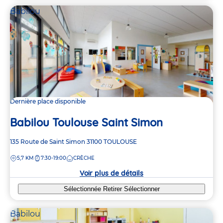
Babilou
Dernière place disponible
Babilou Toulouse Saint Simon
Adresse
135 Route de Saint Simon
31100
TOULOUSE
de
DISTANCE
5,7 KM
7:30-19:00
CRÈCHE
la
crèche
Voir plus de détails
Sélectionnée
Retirer
Sélectionner
Babilou