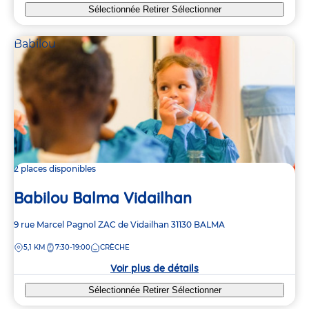
Sélectionnée
Retirer
Sélectionner
Babilou
2 places disponibles
Babilou Balma Vidailhan
Adresse
9 rue Marcel Pagnol
ZAC de Vidailhan
31130
BALMA
de
DISTANCE
5,1 KM
7:30-19:00
CRÈCHE
la
crèche
Voir plus de détails
Sélectionnée
Retirer
Sélectionner