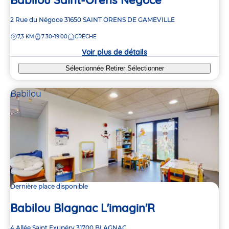
Adresse
2 Rue du Négoce
31650
SAINT ORENS DE GAMEVILLE
de
DISTANCE
7,3 KM
7:30-19:00
CRÈCHE
la
crèche
Voir plus de détails
Sélectionnée
Retirer
Sélectionner
Babilou
Dernière place disponible
Babilou Blagnac L'imagin'R
Adresse
4 Allée Saint Exupéry
31700
BLAGNAC