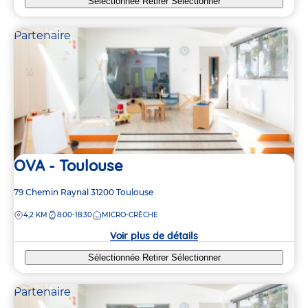
Sélectionnée
Retirer
Sélectionner
Partenaire
OVA - Toulouse
Adresse
79 Chemin Raynal
31200
Toulouse
de
DISTANCE
4,2 KM
8:00-18:30
MICRO-CRÈCHE
la
crèche
Voir plus de détails
Sélectionnée
Retirer
Sélectionner
Partenaire