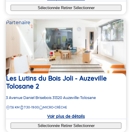
Sélectionnée
Retirer
Sélectionner
Partenaire
Les Lutins du Bois Joli - Auzeville
Tolosane 2
Adresse
3 Avenue Daniel Brisebois
31320
Auzeville-Tolosane
de
DISTANCE
7,6 KM
7:30-19:00
MICRO-CRÈCHE
la
crèche
Voir plus de détails
Sélectionnée
Retirer
Sélectionner