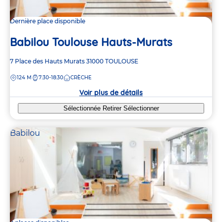
Dernière place disponible
Babilou Toulouse Hauts-Murats
Adresse
7 Place des Hauts Murats
31000
TOULOUSE
de
DISTANCE
124 M
7:30-18:30
CRÈCHE
la
crèche
Voir plus de détails
Sélectionnée
Retirer
Sélectionner
Babilou