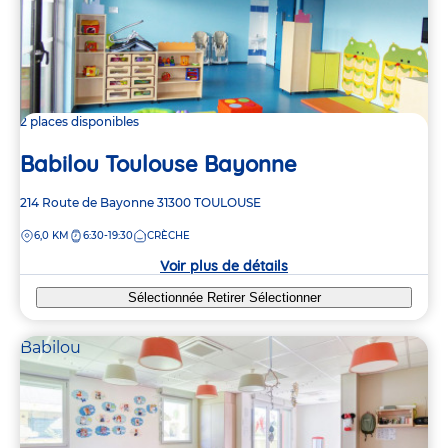
2 places disponibles
Babilou Toulouse Bayonne
Adresse
214 Route de Bayonne
31300
TOULOUSE
de
DISTANCE
6,0 KM
6:30-19:30
CRÈCHE
la
crèche
Voir plus de détails
Sélectionnée
Retirer
Sélectionner
Babilou