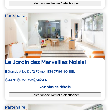
Sélectionnée
Retirer
Sélectionner
Partenaire
Le Jardin des Merveilles Noisiel
Adresse
11 Grande Allée Du 12 Février 1934
77186
NOISIEL
de
DISTANCE
2,2 KM
7:00-19:00
CRÈCHE
la
crèche
Voir plus de détails
Sélectionnée
Retirer
Sélectionner
Partenaire