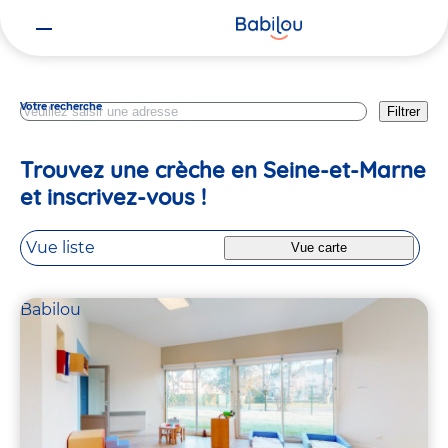
Vous
Ile De France
êtes
ici
Votre recherche
Filtrer
Trouvez une crèche en Seine-et-Marne
et inscrivez-vous !
Vue liste
Vue carte
Babilou