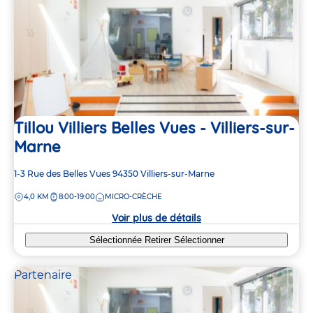
Tillou Villiers Belles Vues - Villiers-sur-
Marne
Adresse
1-3 Rue des Belles Vues
94350
Villiers-sur-Marne
de
DISTANCE
4,0 KM
8:00-19:00
MICRO-CRÈCHE
la
crèche
Voir plus de détails
Sélectionnée
Retirer
Sélectionner
Partenaire