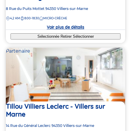
2
2
Adresse
8 Rue du Puits Mottet
94350
Villiers-sur-Marne
de
DISTANCE
4,2 KM
8:00-18:30
MICRO-CRÈCHE
la
10
10
crèche
Voir plus de détails
4
4
Sélectionnée
Retirer
Sélectionner
Partenaire
2
2
Tillou Villiers Leclerc - Villers sur
Marne
Adresse
14 Rue du Général Leclerc
94350
Villiers-sur-Marne
de