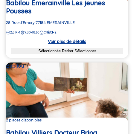
Babilou Emerainville Les jeunes
Pousses
Adresse
28 Rue d'Emery
77184
EMERAINVILLE
de
DISTANCE
2,6 KM
7:30-18:30
CRÈCHE
la
crèche
Voir plus de détails
Sélectionnée
Retirer
Sélectionner
Babilou
2 places disponibles
Babilou Villiers Docteur Bring