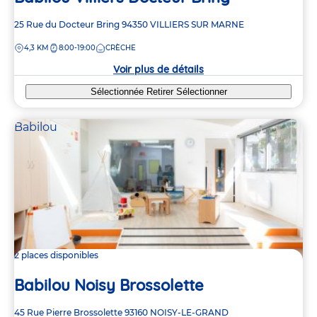
Adresse
25 Rue du Docteur Bring
94350
VILLIERS SUR MARNE
de
DISTANCE
4,3 KM
8:00-19:00
CRÈCHE
la
crèche
Voir plus de détails
Sélectionnée
Retirer
Sélectionner
Babilou
2 places disponibles
Babilou Noisy Brossolette
Adresse
45 Rue Pierre Brossolette
93160
NOISY-LE-GRAND