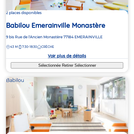
2 places disponibles
Babilou Emerainville Monastère
Adresse
9 bis Rue de l'Ancien Monastère
77184
EMERAINVILLE
de
DISTANCE
43 M
7:30-18:30
CRÈCHE
la
crèche
Voir plus de détails
Sélectionnée
Retirer
Sélectionner
Babilou