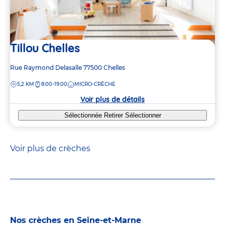
Tillou Chelles
Adresse
Rue Raymond Delasalle
77500
Chelles
de
DISTANCE
5,2 KM
8:00-19:00
MICRO-CRÈCHE
la
crèche
Voir plus de détails
Sélectionnée
Retirer
Sélectionner
Voir plus de crèches
Nos crèches en Seine-et-Marne