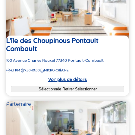
L'île des Choupinous Pontault
Combault
Adresse
100 Avenue Charles Rouxel
77340
Pontault-Combault
de
DISTANCE
4,1 KM
7:30-19:00
MICRO-CRÈCHE
la
crèche
Voir plus de détails
Sélectionnée
Retirer
Sélectionner
Partenaire