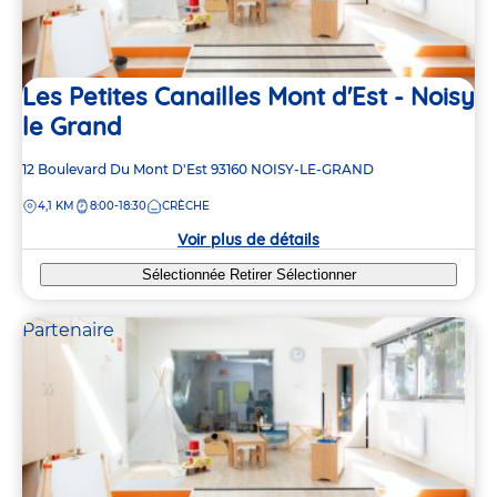
Les Petites Canailles Mont d'Est - Noisy
le Grand
Adresse
12 Boulevard Du Mont D'Est
93160
NOISY-LE-GRAND
de
DISTANCE
4,1 KM
8:00-18:30
CRÈCHE
la
crèche
Voir plus de détails
Sélectionnée
Retirer
Sélectionner
Partenaire