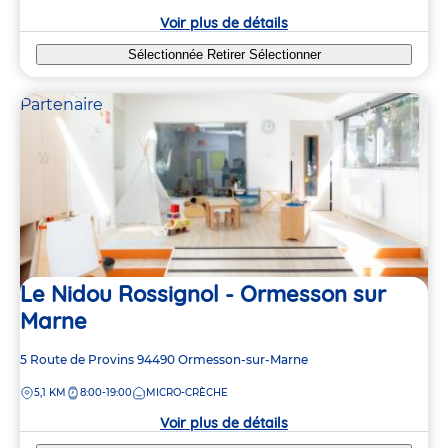
crèche
Voir plus de détails
Sélectionnée
Retirer
Sélectionner
Partenaire
Le Nidou Rossignol - Ormesson sur
Marne
Adresse
5 Route de Provins
94490
Ormesson-sur-Marne
de
DISTANCE
5,1 KM
8:00-19:00
MICRO-CRÈCHE
la
crèche
Voir plus de détails