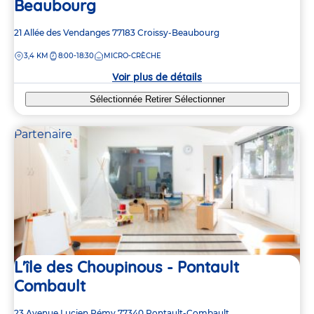
Beaubourg
Adresse
21 Allée des Vendanges
77183
Croissy-Beaubourg
de
DISTANCE
3,4 KM
8:00-18:30
MICRO-CRÈCHE
la
crèche
Voir plus de détails
Sélectionnée
Retirer
Sélectionner
Partenaire
L'île des Choupinous - Pontault
Combault
Adresse
23 Avenue Lucien Rémy
77340
Pontault-Combault