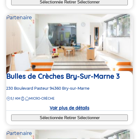
Sélectionnée
Retirer
Sélectionner
Partenaire
Bulles de Crèches Bry-Sur-Marne 3
Adresse
230 Boulevard Pasteur
94360
Bry-sur-Marne
de
DISTANCE
5,1 KM
MICRO-CRÈCHE
la
crèche
Voir plus de détails
Sélectionnée
Retirer
Sélectionner
Partenaire