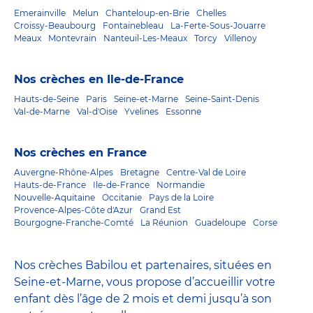
Emerainville
Melun
Chanteloup-en-Brie
Chelles
Croissy-Beaubourg
Fontainebleau
La-Ferte-Sous-Jouarre
Meaux
Montevrain
Nanteuil-Les-Meaux
Torcy
Villenoy
Nos crèches en Ile-de-France
Hauts-de-Seine
Paris
Seine-et-Marne
Seine-Saint-Denis
Val-de-Marne
Val-d'Oise
Yvelines
Essonne
Nos crèches en France
Auvergne-Rhône-Alpes
Bretagne
Centre-Val de Loire
Hauts-de-France
Ile-de-France
Normandie
Nouvelle-Aquitaine
Occitanie
Pays de la Loire
Provence-Alpes-Côte d'Azur
Grand Est
Bourgogne-Franche-Comté
La Réunion
Guadeloupe
Corse
Nos crèches Babilou et partenaires, situées en
Seine-et-Marne, vous propose d’accueillir votre
enfant dès l’âge de 2 mois et demi jusqu’à son