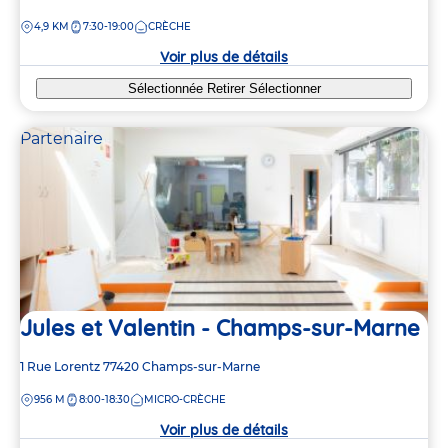
de
DISTANCE
4,9 KM
7:30-19:00
CRÈCHE
la
crèche
Voir plus de détails
Sélectionnée
Retirer
Sélectionner
Partenaire
Jules et Valentin - Champs-sur-Marne
Adresse
1 Rue Lorentz
77420
Champs-sur-Marne
de
DISTANCE
956 M
8:00-18:30
MICRO-CRÈCHE
la
crèche
Voir plus de détails