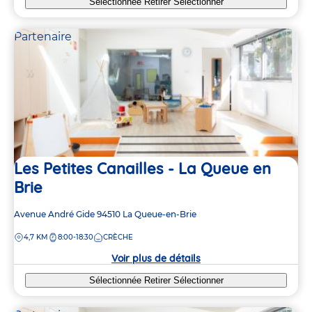
Sélectionnée
Retirer
Sélectionner
Partenaire
Les Petites Canailles - La Queue en
Brie
Adresse
Avenue André Gide
94510
La Queue-en-Brie
de
DISTANCE
4,7 KM
8:00-18:30
CRÈCHE
la
crèche
Voir plus de détails
Sélectionnée
Retirer
Sélectionner