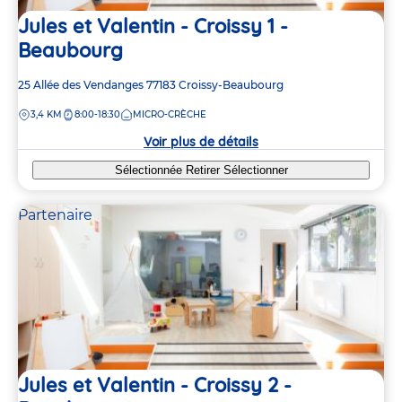
Jules et Valentin - Croissy 1 -
Beaubourg
Adresse
25 Allée des Vendanges
77183
Croissy-Beaubourg
de
DISTANCE
3,4 KM
8:00-18:30
MICRO-CRÈCHE
la
crèche
Voir plus de détails
Sélectionnée
Retirer
Sélectionner
Partenaire
Jules et Valentin - Croissy 2 -