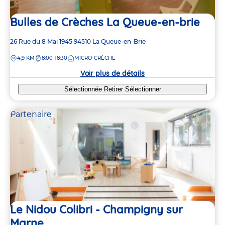
Bulles de Crèches La Queue-en-brie
Adresse
26 Rue du 8 Mai 1945
94510
La Queue-en-Brie
de
DISTANCE
4,9 KM
8:00-18:30
MICRO-CRÈCHE
la
crèche
Voir plus de détails
Sélectionnée
Retirer
Sélectionner
Partenaire
Le Nidou Colibri - Champigny sur
Marne