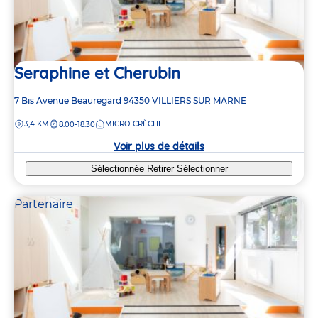
Seraphine et Cherubin
Adresse
7 Bis Avenue Beauregard
94350
VILLIERS SUR MARNE
de
DISTANCE
3,4 KM
MICRO-CRÈCHE
8:00-18:30
la
crèche
Voir plus de détails
Sélectionnée
Retirer
Sélectionner
Partenaire