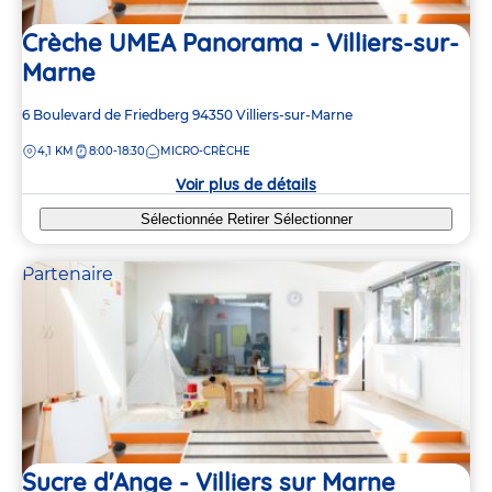
Crèche UMEA Panorama - Villiers-sur-
Marne
Adresse
6 Boulevard de Friedberg
94350
Villiers-sur-Marne
de
DISTANCE
4,1 KM
8:00-18:30
MICRO-CRÈCHE
la
crèche
Voir plus de détails
Sélectionnée
Retirer
Sélectionner
Partenaire
2
2
2
2
4
4
Sucre d'Ange - Villiers sur Marne