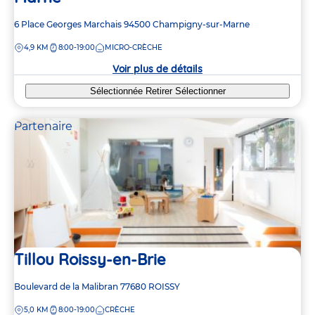
Adresse
6 Place Georges Marchais
94500
Champigny-sur-Marne
de
DISTANCE
4,9 KM
8:00-19:00
MICRO-CRÈCHE
la
crèche
Voir plus de détails
Sélectionnée
Retirer
Sélectionner
Partenaire
Tillou Roissy-en-Brie
Adresse
Boulevard de la Malibran
77680
ROISSY
de
DISTANCE
5,0 KM
8:00-19:00
CRÈCHE
la