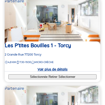
Partenaire
Les P'tites Bouilles 1 - Torcy
Adresse
2 Grande Rue
77200
Torcy
de
DISTANCE
4,8 KM
7:30-19:30
MICRO-CRÈCHE
la
crèche
Voir plus de détails
Sélectionnée
Retirer
Sélectionner
Partenaire