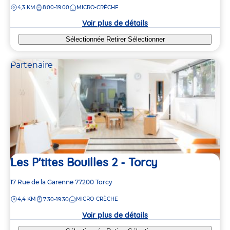
DISTANCE
4,3 KM
8:00-19:00
MICRO-CRÈCHE
la
crèche
Voir plus de détails
Sélectionnée
Retirer
Sélectionner
Partenaire
Les P'tites Bouilles 2 - Torcy
Adresse
17 Rue de la Garenne
77200
Torcy
de
DISTANCE
4,4 KM
MICRO-CRÈCHE
7:30-19:30
la
crèche
Voir plus de détails