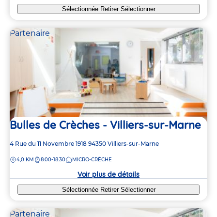
Sélectionnée
Retirer
Sélectionner
Partenaire
Bulles de Crèches - Villiers-sur-Marne
Adresse
4 Rue du 11 Novembre 1918
94350
Villiers-sur-Marne
de
DISTANCE
4,0 KM
8:00-18:30
MICRO-CRÈCHE
la
crèche
Voir plus de détails
Sélectionnée
Retirer
Sélectionner
Partenaire