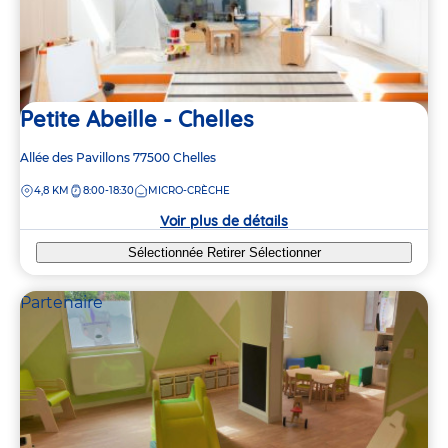
Petite Abeille - Chelles
Adresse
Allée des Pavillons
77500
Chelles
de
DISTANCE
4,8 KM
8:00-18:30
MICRO-CRÈCHE
la
crèche
Voir plus de détails
Sélectionnée
Retirer
Sélectionner
Partenaire