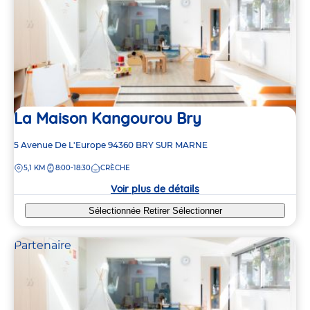
La Maison Kangourou Bry
Adresse
5 Avenue De L'Europe
94360
BRY SUR MARNE
de
DISTANCE
5,1 KM
8:00-18:30
CRÈCHE
la
crèche
Voir plus de détails
Sélectionnée
Retirer
Sélectionner
Partenaire