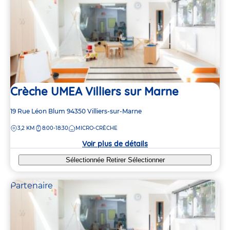
Crèche UMEA Villiers sur Marne
Adresse
19 Rue Léon Blum
94350
Villiers-sur-Marne
de
DISTANCE
3,2 KM
8:00-18:30
MICRO-CRÈCHE
la
crèche
Voir plus de détails
Sélectionnée
Retirer
Sélectionner
Partenaire