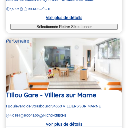
de
DISTANCE
3,5 KM
MICRO-CRÈCHE
la
crèche
Voir plus de détails
Sélectionnée
Retirer
Sélectionner
Partenaire
Tillou Gare - Villiers sur Marne
Adresse
1 Boulevard de Strasbourg
94350
VILLIERS SUR MARNE
de
DISTANCE
4,0 KM
8:00-19:00
MICRO-CRÈCHE
la
crèche
Voir plus de détails