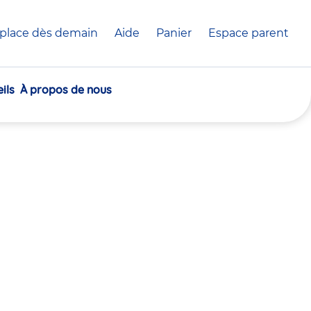
place dès demain
Aide
Panier
crèche(s)
Espace parent
sélectionnée(s)
ils
À propos de nous
30
30