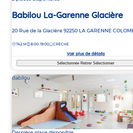
Babilou La-Garenne Glacière
Adresse
20 Rue de la Glacière
92250
LA GARENNE COLOM
de
DISTANCE
742 M
8:00-19:00
CRÈCHE
la
crèche
Voir plus de détails
Sélectionnée
Retirer
Sélectionner
Babilou
Dernière place disponible