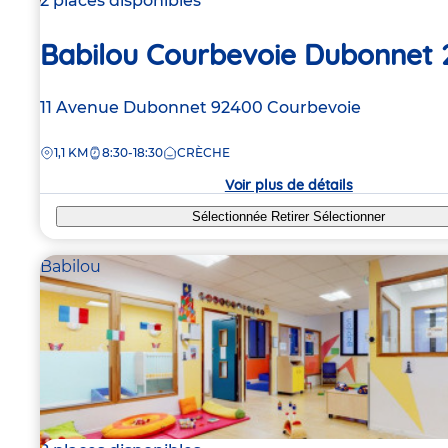
2 places disponibles
Babilou Courbevoie Dubonnet 
Adresse
11 Avenue Dubonnet
92400
Courbevoie
de
DISTANCE
1,1 KM
8:30-18:30
CRÈCHE
la
crèche
Voir plus de détails
Sélectionnée
Retirer
Sélectionner
Babilou