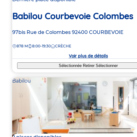
Babilou Courbevoie Colombes
Adresse
97bis Rue de Colombes
92400
COURBEVOIE
de
DISTANCE
878 M
8:00-19:30
CRÈCHE
la
crèche
Voir plus de détails
Sélectionnée
Retirer
Sélectionner
Babilou