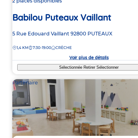
2 places disponibles
Babilou Puteaux Vaillant
Adresse
5 Rue Edouard Vaillant
92800
PUTEAUX
de
DISTANCE
1,4 KM
7:30-19:00
CRÈCHE
la
crèche
Voir plus de détails
Sélectionnée
Retirer
Sélectionner
Partenaire