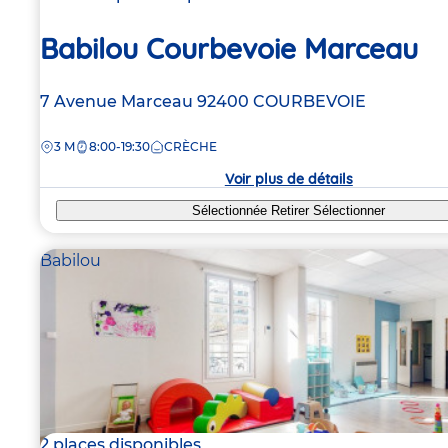
Babilou Courbevoie Marceau
Adresse
7 Avenue Marceau
92400
COURBEVOIE
de
DISTANCE
3 M
8:00-19:30
CRÈCHE
la
crèche
Voir plus de détails
Sélectionnée
Retirer
Sélectionner
Babilou
2 places disponibles