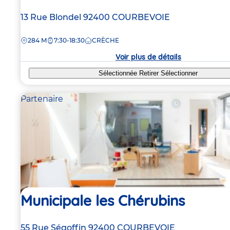
Adresse
13 Rue Blondel
92400
COURBEVOIE
de
DISTANCE
284 M
7:30-18:30
CRÈCHE
la
crèche
Voir plus de détails
Sélectionnée
Retirer
Sélectionner
Partenaire
Municipale les Chérubins
Adresse
55 Rue Ségoffin
92400
COURBEVOIE