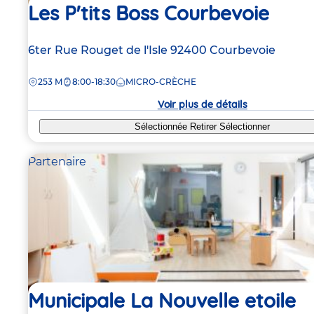
Les P'tits Boss Courbevoie
Adresse
6ter Rue Rouget de l'Isle
92400
Courbevoie
de
DISTANCE
253 M
8:00-18:30
MICRO-CRÈCHE
la
crèche
Voir plus de détails
Sélectionnée
Retirer
Sélectionner
Partenaire
Municipale La Nouvelle etoile