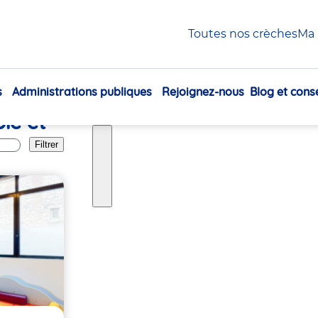
Courbevoie
Toutes nos crèches
Ma 
s
Administrations publiques
Rejoignez-nous
Blog et conse
Navigation
ie et
principale
Filtrer