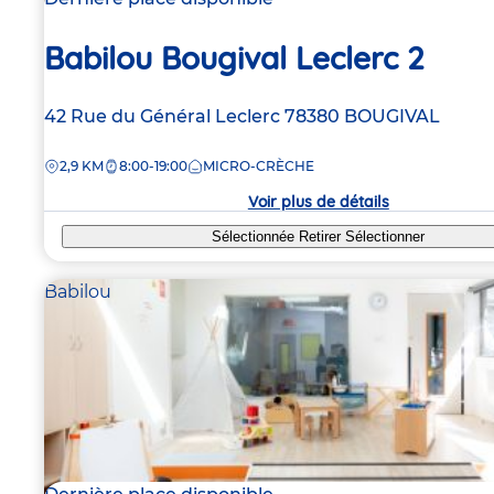
Babilou Bougival Leclerc 2
Adresse
42 Rue du Général Leclerc
78380
BOUGIVAL
de
DISTANCE
2,9 KM
8:00-19:00
MICRO-CRÈCHE
la
crèche
Voir plus de détails
Sélectionnée
Retirer
Sélectionner
Babilou