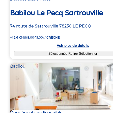
Babilou Le Pecq Sartrouville
Adresse
74 route de Sartrouville
78230
LE PECQ
de
DISTANCE
2,6 KM
8:00-19:00
CRÈCHE
la
crèche
Voir plus de détails
Sélectionnée
Retirer
Sélectionner
Babilou
Dernière place disponible