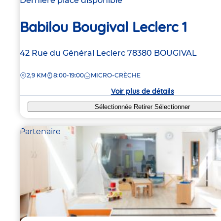
Dernière place disponible
Babilou Bougival Leclerc 1
Adresse
42 Rue du Général Leclerc
78380
BOUGIVAL
de
DISTANCE
2,9 KM
8:00-19:00
MICRO-CRÈCHE
la
crèche
Voir plus de détails
Sélectionnée
Retirer
Sélectionner
Partenaire