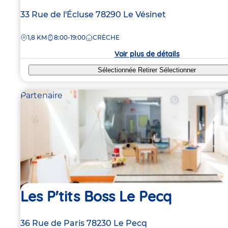
Adresse
33 Rue de l'Écluse
78290
Le Vésinet
de
DISTANCE
1,8 KM
8:00-19:00
CRÈCHE
la
crèche
Voir plus de détails
Sélectionnée
Retirer
Sélectionner
Partenaire
Les P'tits Boss Le Pecq
Adresse
36 Rue de Paris
78230
Le Pecq