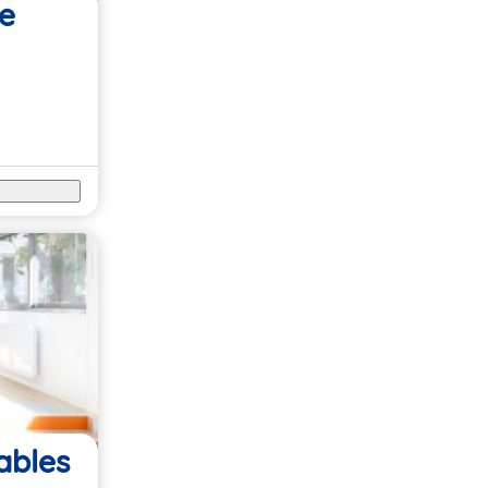
ne
ables