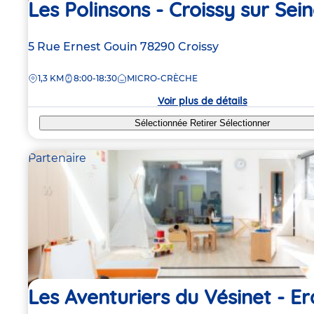
Les Polinsons - Croissy sur Sei
Adresse
5 Rue Ernest Gouin
78290
Croissy
de
DISTANCE
1,3 KM
8:00-18:30
MICRO-CRÈCHE
la
crèche
Voir plus de détails
Sélectionnée
Retirer
Sélectionner
Partenaire
Les Aventuriers du Vésinet - Er