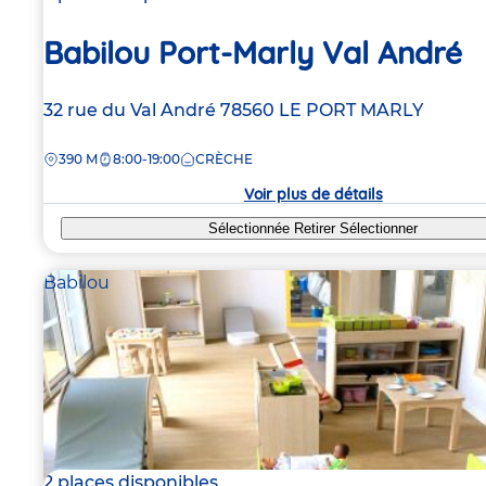
Babilou Port-Marly Val André
Adresse
32 rue du Val André
78560
LE PORT MARLY
de
DISTANCE
390 M
8:00-19:00
CRÈCHE
la
crèche
Voir plus de détails
Sélectionnée
Retirer
Sélectionner
Babilou
2 places disponibles