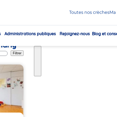
Port-Marly
Toutes nos crèches
Ma 
s
Administrations publiques
Rejoignez-nous
Blog et conse
Navigation
Marly
principale
Filtrer