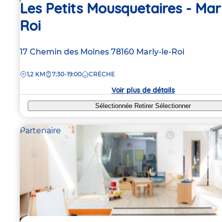
Les Petits Mousquetaires - Marl
Roi
Adresse
17 Chemin des Moines
78160
Marly-le-Roi
de
DISTANCE
1,2 KM
7:30-19:00
CRÈCHE
la
crèche
Voir plus de détails
Sélectionnée
Retirer
Sélectionner
Partenaire