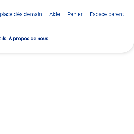
place dès demain
Aide
Panier
crèche(s)
Espace parent
sélectionnée(s)
ils
À propos de nous
30
30