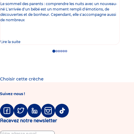
Le sommeil des parents : comprendre les nuits avec un nouveau-
Les 
né L'arrivée d'un bébé est un moment rempli d'émotions, de
les 
découvertes et de bonheur. Cependant, elle s'accompagne aussi
l'es
de nombreux
gast
Lire la suite
Lire 
Go
Go
Go
Go
Go
Go
to
to
to
to
to
to
slide
slide
slide
slide
slide
slide
1
2
3
4
5
6
Choisir cette crèche
Suivez-nous !
Facebook
Twitter
Linkedin
Instagram
Tiktok
Recevez notre newsletter