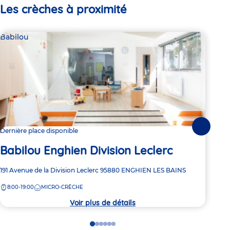
Les crèches à proximité
Babilou
Bab
Suivante
Dernière place disponible
Dern
Babilou Enghien Division Leclerc
Ba
Adresse
191 Avenue de la Division Leclerc
95880
ENGHIEN LES BAINS
Adre
47 A
de
de
8:00-19:00
MICRO-CRÈCHE
8:
la
la
crèche
crèc
Voir plus de détails
Go
Go
Go
Go
Go
Go