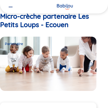
Vous
Accueil
Les Petits Loups - Ecouen
êtes
ici
Micro-crèche partenaire Les
Petits Loups - Ecouen
Partenaire