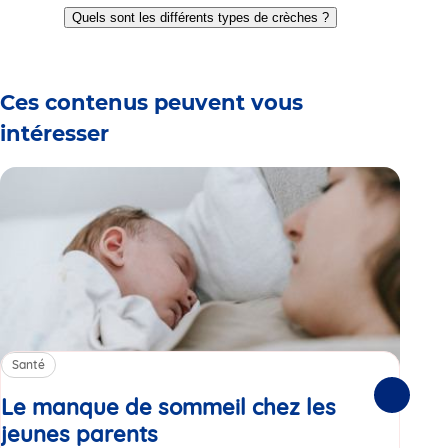
to
to
to
to
to
to
Quels sont les différents types de crèches ?
slide
slide
slide
slide
slide
slide
1
2
3
4
5
6
Ces contenus peuvent vous
intéresser
Santé
Sa
Le manque de sommeil chez les
Gr
Suivante
jeunes parents
Article
co