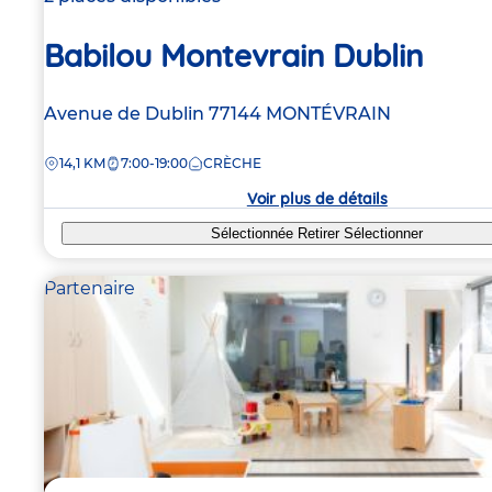
Babilou Montevrain Dublin
Adresse
Avenue de Dublin
77144
MONTÉVRAIN
de
DISTANCE
14,1 KM
7:00-19:00
CRÈCHE
la
crèche
Voir plus de détails
Sélectionnée
Retirer
Sélectionner
Partenaire