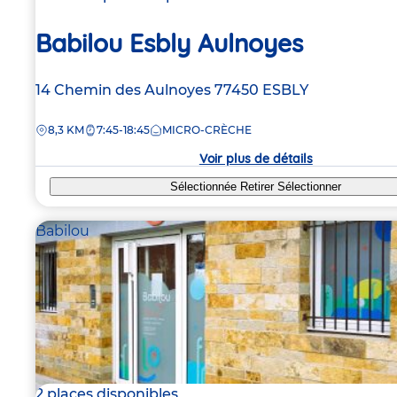
Babilou Esbly Aulnoyes
Adresse
14 Chemin des Aulnoyes
77450
ESBLY
de
DISTANCE
8,3 KM
7:45-18:45
MICRO-CRÈCHE
la
crèche
Voir plus de détails
Sélectionnée
Retirer
Sélectionner
Babilou
2 places disponibles