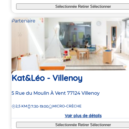
Sélectionnée
Retirer
Sélectionner
Partenaire
Kat&Léo - Villenoy
Adresse
5 Rue du Moulin À Vent
77124
Villenoy
de
DISTANCE
2,5 KM
MICRO-CRÈCHE
la
7:30-19:00
crèche
Voir plus de détails
Sélectionnée
Retirer
Sélectionner