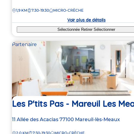
de
DISTANCE
1,9 KM
7:30-19:30
MICRO-CRÈCHE
la
crèche
Voir plus de détails
Sélectionnée
Retirer
Sélectionner
Partenaire
Les P'tits Pas - Mareuil Les Me
Adresse
11 Allée des Acacias
77100
Mareuil-lès-Meaux
de
DISTANCE
2,0 KM
7:30-19:30
MICRO-CRÈCHE
la