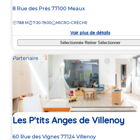
Adresse
8 Rue des Prés
77100
Meaux
de
DISTANCE
788 M
7:30-19:00
MICRO-CRÈCHE
la
crèche
Voir plus de détails
Sélectionnée
Retirer
Sélectionner
Partenaire
Les P'tits Anges de Villenoy
Adresse
60 Rue des Vignes
77124
Villenoy