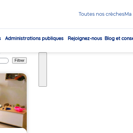
Meaux
Toutes nos crèches
Ma 
s
Administrations publiques
Rejoignez-nous
Blog et conse
Navigation
t
principale
Filtrer