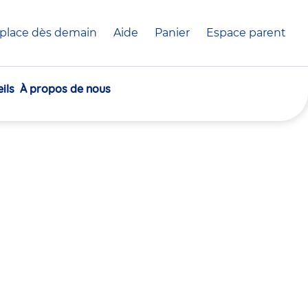
place dès demain
Aide
Panier
crèche(s)
Espace parent
sélectionnée(s)
ils
À propos de nous
30
30