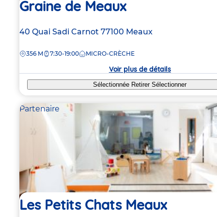
Graine de Meaux
Adresse
40 Quai Sadi Carnot
77100
Meaux
de
DISTANCE
356 M
7:30-19:00
MICRO-CRÈCHE
la
crèche
Voir plus de détails
Sélectionnée
Retirer
Sélectionner
Partenaire
Les Petits Chats Meaux