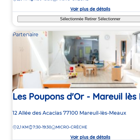
crèche
Voir plus de détails
Sélectionnée
Retirer
Sélectionner
Partenaire
Les Poupons d'Or - Mareuil lè
Adresse
12 Allée des Acacias
77100
Mareuil-lès-Meaux
de
DISTANCE
2,1 KM
7:30-19:30
MICRO-CRÈCHE
la
crèche
Voir plus de détails