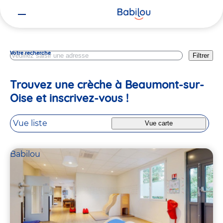
Vous
Val D Oise
êtes
ici
Votre recherche
Filtrer
Trouvez une crèche à Beaumont-sur-
Oise et inscrivez-vous !
Vue liste
Vue carte
Babilou