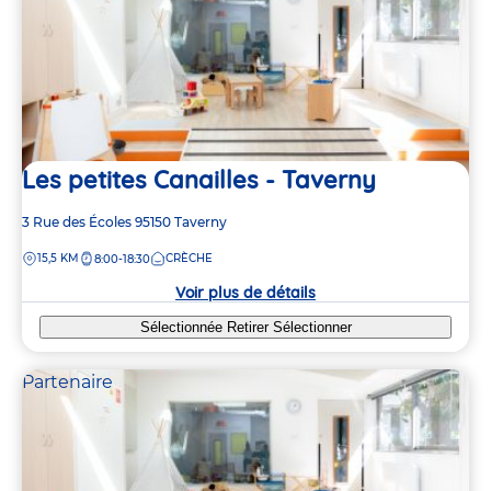
Les petites Canailles - Taverny
Adresse
3 Rue des Écoles
95150
Taverny
de
DISTANCE
15,5 KM
CRÈCHE
8:00-18:30
la
crèche
Voir plus de détails
Sélectionnée
Retirer
Sélectionner
Partenaire