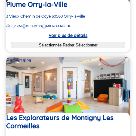
Plume Orry-la-Ville
Adresse
3 Vieux Chemin de Coye
60560
Orry-la-ville
de
DISTANCE
16,2 KM
8:00-19:00
MICRO-CRÈCHE
la
crèche
Voir plus de détails
Sélectionnée
Retirer
Sélectionner
Partenaire
Les Explorateurs de Montigny Les
Cormeilles