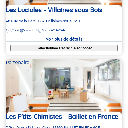
Les Lucioles - Villaines sous Bois
Adresse
48 Rue de la Gare
95570
Villaines-sous-Bois
de
DISTANCE
8,7 KM
7:30-18:30
MICRO-CRÈCHE
la
crèche
Voir plus de détails
Sélectionnée
Retirer
Sélectionner
Partenaire
Les P'tits Chimistes - Baillet en France
Adresse
7 Rue Pierre Et Marie Curie
95560
BAILLET EN FRANCE