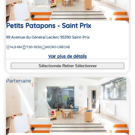
3
3
Petits Patapons - Saint Prix
3
3
Adresse
99 Avenue du Général Leclerc
95390
Saint-Prix
de
DISTANCE
14,9 KM
7:30-19:30
MICRO-CRÈCHE
la
crèche
Voir plus de détails
Sélectionnée
Retirer
Sélectionner
Partenaire