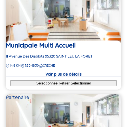
Municipale Multi Accueil
Adresse
11 Avenue Des Diablots
95320
SAINT LEU LA FORET
de
DISTANCE
14,8 KM
7:30-18:30
CRÈCHE
la
crèche
Voir plus de détails
Sélectionnée
Retirer
Sélectionner
Partenaire