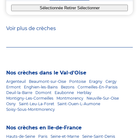
Sélectionnée
Retirer
Sélectionner
Voir plus de crèches
Nos crèches dans le Val-d'Oise
Argenteuil
Beaumont-sur-Oise
Pontoise
Eragny
Cergy
Ermont
Enghien-les-Bains
Bezons
Cormeilles-En-Parisis
Deuil-la-Barre
Domont
Eaubonne
Herblay
Montigny-Les-Cormeilles
Montmorency
Neuville-Sur-Oise
Osny
Saint-Leu-La-Foret
Saint-Ouen-L-Aumone
Soisy-Sous-Montmorency
Nos crèches en Ile-de-France
Hauts-de-Seine
Paris
Seine-et-Marne
Seine-Saint-Denis