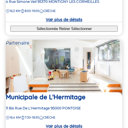
Adresse
4 Rue Simone Veil
95370
MONTIGNY LES CORMEILLES
de
DISTANCE
16,3 KM
8:00-19:00
CRÈCHE
la
crèche
Voir plus de détails
Sélectionnée
Retirer
Sélectionner
Partenaire
Municipale de L'Hermitage
Adresse
11 Bis Rue De L'Hermitage
95000
PONTOISE
de
DISTANCE
16,4 KM
7:30-18:30
CRÈCHE
la
crèche
Voir plus de détails