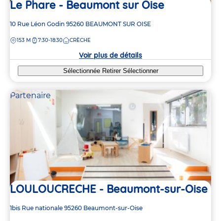
Le Phare - Beaumont sur Oise
Adresse
10 Rue Léon Godin
95260
BEAUMONT SUR OISE
de
DISTANCE
153 M
7:30-18:30
CRÈCHE
la
crèche
Voir plus de détails
Sélectionnée
Retirer
Sélectionner
Partenaire
LOULOUCRECHE - Beaumont-sur-Oise
Adresse
1bis Rue nationale
95260
Beaumont-sur-Oise
de