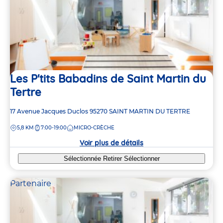
Les P'tits Babadins de Saint Martin du
Tertre
Adresse
17 Avenue Jacques Duclos
95270
SAINT MARTIN DU TERTRE
de
DISTANCE
5,8 KM
7:00-19:00
MICRO-CRÈCHE
la
crèche
Voir plus de détails
Sélectionnée
Retirer
Sélectionner
Partenaire