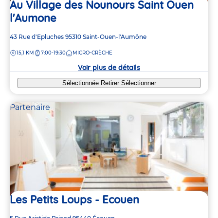
Au Village des Nounours Saint Ouen
l'Aumone
Adresse
43 Rue d'Epluches
95310
Saint-Ouen-l'Aumône
de
DISTANCE
15,1 KM
7:00-19:30
MICRO-CRÈCHE
la
crèche
Voir plus de détails
Sélectionnée
Retirer
Sélectionner
Partenaire
Les Petits Loups - Ecouen