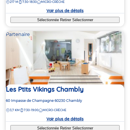
DISTANCE
217 M
7:30-18:30
MICRO-CRÈCHE
la
crèche
Voir plus de détails
Sélectionnée
Retirer
Sélectionner
Partenaire
Les Ptits Vikings Chambly
Adresse
60 Impasse de Champagne
60230
Chambly
de
DISTANCE
3,7 KM
7:30-19:00
MICRO-CRÈCHE
la
crèche
Voir plus de détails
Sélectionnée
Retirer
Sélectionner