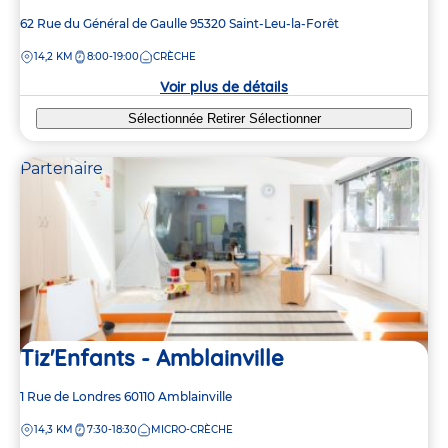
Adresse
62 Rue du Général de Gaulle
95320
Saint-Leu-la-Forêt
de
DISTANCE
14,2 KM
8:00-19:00
CRÈCHE
la
crèche
Voir plus de détails
Sélectionnée
Retirer
Sélectionner
Partenaire
Tiz'Enfants - Amblainville
Adresse
1 Rue de Londres
60110
Amblainville
de
DISTANCE
14,3 KM
7:30-18:30
MICRO-CRÈCHE
la