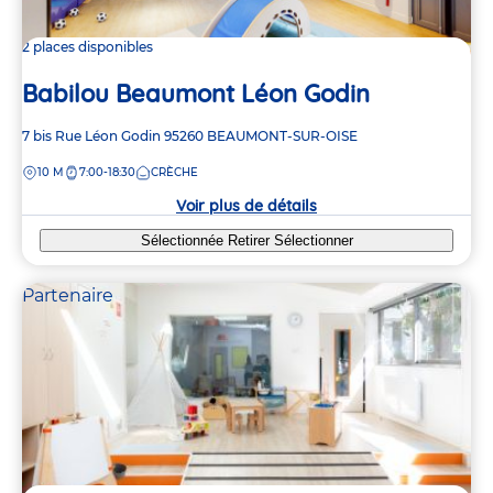
2 places disponibles
Babilou Beaumont Léon Godin
Adresse
7 bis Rue Léon Godin
95260
BEAUMONT-SUR-OISE
de
DISTANCE
10 M
7:00-18:30
CRÈCHE
la
crèche
Voir plus de détails
Sélectionnée
Retirer
Sélectionner
Partenaire