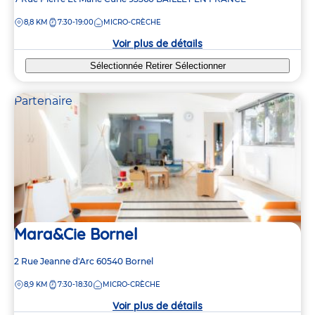
de
DISTANCE
8,8 KM
7:30-19:00
MICRO-CRÈCHE
la
crèche
Voir plus de détails
Sélectionnée
Retirer
Sélectionner
Partenaire
Mara&Cie Bornel
Adresse
2 Rue Jeanne d'Arc
60540
Bornel
de
DISTANCE
8,9 KM
7:30-18:30
MICRO-CRÈCHE
la
crèche
Voir plus de détails