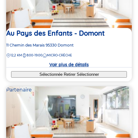
Au Pays des Enfants - Domont
Adresse
11 Chemin des Marais
95330
Domont
de
DISTANCE
12,2 KM
8:00-19:00
MICRO-CRÈCHE
la
crèche
Voir plus de détails
Sélectionnée
Retirer
Sélectionner
Partenaire