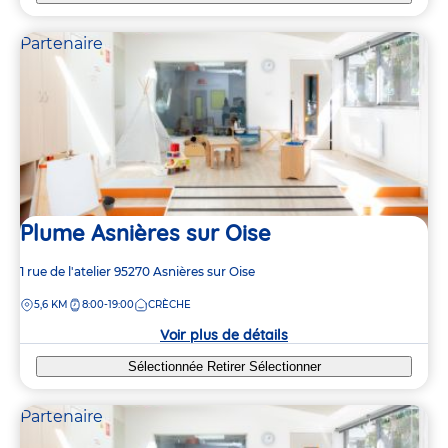
Partenaire
Plume Asnières sur Oise
Adresse
1 rue de l'atelier
95270
Asnières sur Oise
de
DISTANCE
5,6 KM
8:00-19:00
CRÈCHE
la
crèche
Voir plus de détails
Sélectionnée
Retirer
Sélectionner
Partenaire