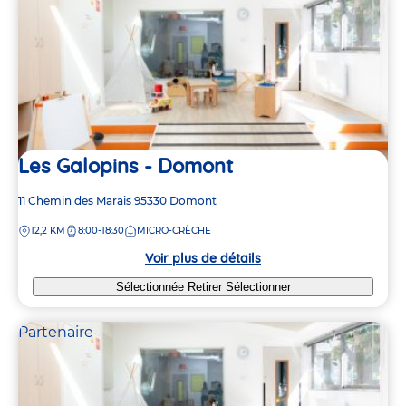
Les Galopins - Domont
Adresse
11 Chemin des Marais
95330
Domont
de
DISTANCE
12,2 KM
8:00-18:30
MICRO-CRÈCHE
la
crèche
Voir plus de détails
Sélectionnée
Retirer
Sélectionner
Partenaire