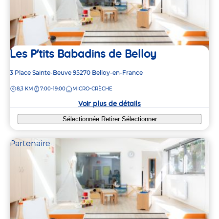
Les P'tits Babadins de Belloy
Adresse
3 Place Sainte-Beuve
95270
Belloy-en-France
de
DISTANCE
8,3 KM
7:00-19:00
MICRO-CRÈCHE
la
crèche
Voir plus de détails
Sélectionnée
Retirer
Sélectionner
Partenaire