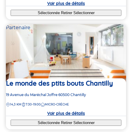
crèche
Voir plus de détails
Sélectionnée
Retirer
Sélectionner
Partenaire
Le monde des ptits bouts Chantilly
Adresse
19 Avenue du Maréchal Joffre
60500
Chantilly
de
DISTANCE
14,3 KM
7:30-19:00
MICRO-CRÈCHE
la
crèche
Voir plus de détails
Sélectionnée
Retirer
Sélectionner