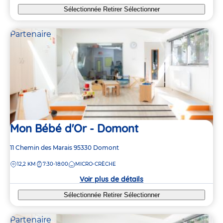
Sélectionnée
Retirer
Sélectionner
Partenaire
Mon Bébé d'Or - Domont
Adresse
11 Chemin des Marais
95330
Domont
de
DISTANCE
12,2 KM
7:30-18:00
MICRO-CRÈCHE
la
crèche
Voir plus de détails
Sélectionnée
Retirer
Sélectionner
Partenaire