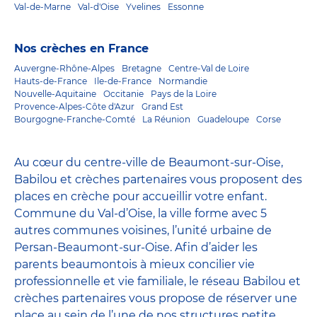
Val-de-Marne
Val-d'Oise
Yvelines
Essonne
Nos crèches en France
Auvergne-Rhône-Alpes
Bretagne
Centre-Val de Loire
Hauts-de-France
Ile-de-France
Normandie
Nouvelle-Aquitaine
Occitanie
Pays de la Loire
Provence-Alpes-Côte d'Azur
Grand Est
Bourgogne-Franche-Comté
La Réunion
Guadeloupe
Corse
Au cœur du centre-ville de Beaumont-sur-Oise,
Babilou et crèches partenaires vous proposent des
places en crèche pour accueillir votre enfant.
Commune du Val-d’Oise, la ville forme avec 5
autres communes voisines, l’unité urbaine de
Persan-Beaumont-sur-Oise. Afin d’aider les
parents beaumontois à mieux concilier vie
professionnelle et vie familiale, le réseau Babilou et
crèches partenaires vous propose de réserver une
place au sein de l’une de nos structures petite