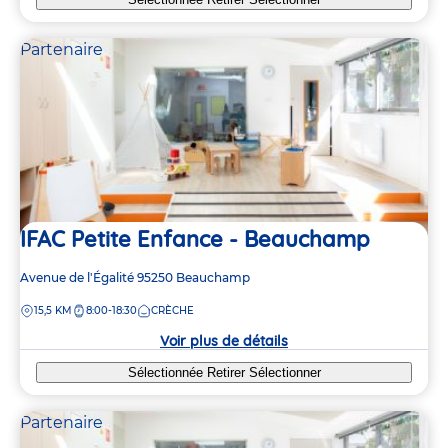
Partenaire
IFAC Petite Enfance - Beauchamp
Adresse
Avenue de l'Égalité
95250
Beauchamp
de
DISTANCE
15,5 KM
8:00-18:30
CRÈCHE
la
crèche
Voir plus de détails
Sélectionnée
Retirer
Sélectionner
Partenaire