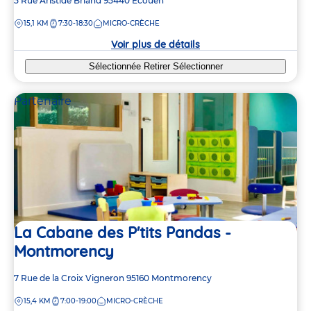
Adresse
5 Rue Aristide Briand
95440
Écouen
de
DISTANCE
15,1 KM
7:30-18:30
MICRO-CRÈCHE
la
crèche
Voir plus de détails
Sélectionnée
Retirer
Sélectionner
Partenaire
La Cabane des P'tits Pandas -
Montmorency
Adresse
7 Rue de la Croix Vigneron
95160
Montmorency
de
DISTANCE
15,4 KM
7:00-19:00
MICRO-CRÈCHE
la