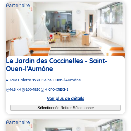
Partenaire
Le Jardin des Coccinelles - Saint-
Ouen-l'Aumône
Adresse
41 Rue Colette
95310
Saint-Ouen-l'Aumône
de
DISTANCE
14,8 KM
8:00-18:30
MICRO-CRÈCHE
la
crèche
Voir plus de détails
Sélectionnée
Retirer
Sélectionner
Partenaire
3
3