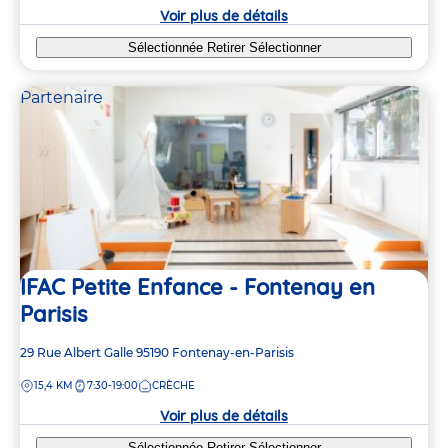
crèche
Voir plus de détails
Sélectionnée
Retirer
Sélectionner
Partenaire
IFAC Petite Enfance - Fontenay en
Parisis
Adresse
29 Rue Albert Galle
95190
Fontenay-en-Parisis
de
DISTANCE
15,4 KM
7:30-19:00
CRÈCHE
la
crèche
Voir plus de détails
Sélectionnée
Retirer
Sélectionner