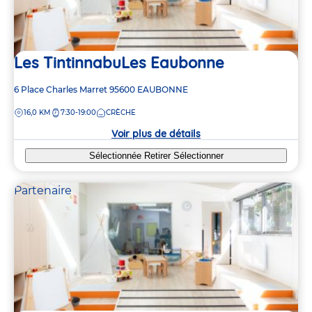
Les TintinnabuLes Eaubonne
Adresse
6 Place Charles Marret
95600
EAUBONNE
de
DISTANCE
16,0 KM
7:30-19:00
CRÈCHE
la
crèche
Voir plus de détails
Sélectionnée
Retirer
Sélectionner
Partenaire