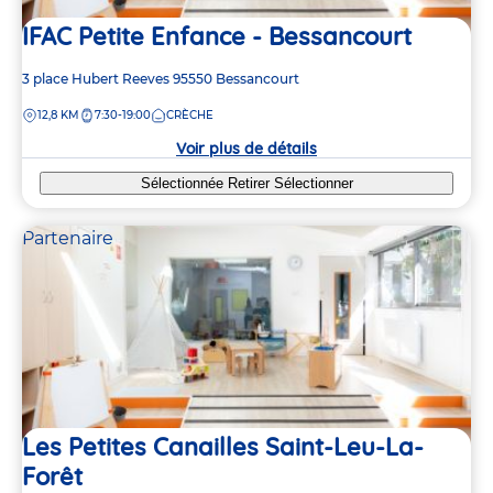
IFAC Petite Enfance - Bessancourt
Adresse
3 place Hubert Reeves
95550
Bessancourt
de
DISTANCE
12,8 KM
7:30-19:00
CRÈCHE
la
crèche
Voir plus de détails
Sélectionnée
Retirer
Sélectionner
Partenaire
Les Petites Canailles Saint-Leu-La-
Forêt