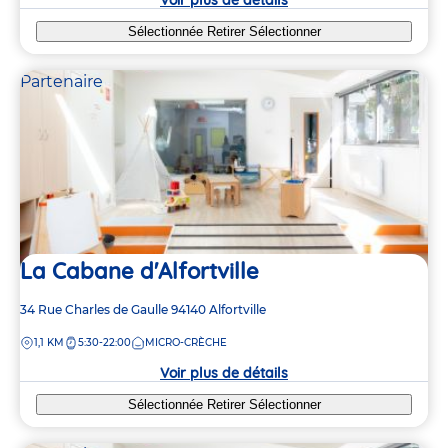
Sélectionnée
Retirer
Sélectionner
Partenaire
La Cabane d'Alfortville
Adresse
34 Rue Charles de Gaulle
94140
Alfortville
de
DISTANCE
1,1 KM
5:30-22:00
MICRO-CRÈCHE
la
crèche
Voir plus de détails
Sélectionnée
Retirer
Sélectionner