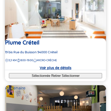
Plume Créteil
Adresse
19 bis Rue du Buisson
94000
Créteil
de
DISTANCE
3,3 KM
8:00-19:00
MICRO-CRÈCHE
la
crèche
Voir plus de détails
Sélectionnée
Retirer
Sélectionner
Partenaire