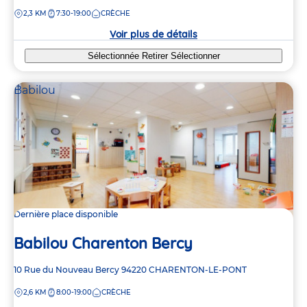
de
DISTANCE
2,3 KM
7:30-19:00
CRÈCHE
la
crèche
Voir plus de détails
Sélectionnée
Retirer
Sélectionner
Babilou
Dernière place disponible
Babilou Charenton Bercy
Adresse
10 Rue du Nouveau Bercy
94220
CHARENTON-LE-PONT
de
DISTANCE
2,6 KM
8:00-19:00
CRÈCHE
la
crèche