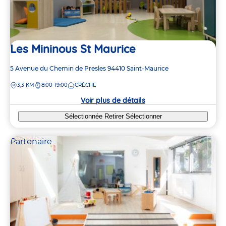
Les Mininous St Maurice
Adresse
5 Avenue du Chemin de Presles
94410
Saint-Maurice
de
DISTANCE
3,3 KM
8:00-19:00
CRÈCHE
la
crèche
Voir plus de détails
Sélectionnée
Retirer
Sélectionner
Partenaire