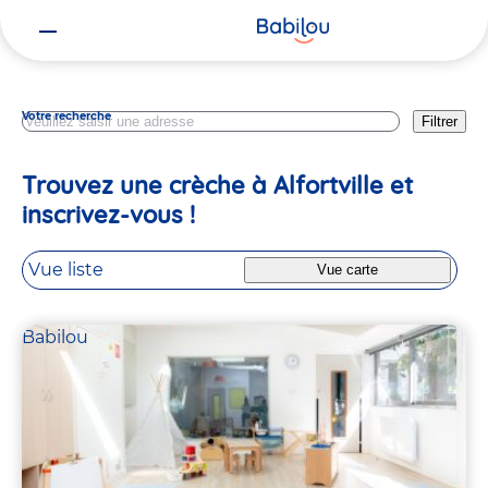
Vous
Val De Marne
êtes
ici
Votre recherche
Filtrer
Trouvez une crèche à Alfortville et
inscrivez-vous !
Vue liste
Vue carte
Babilou