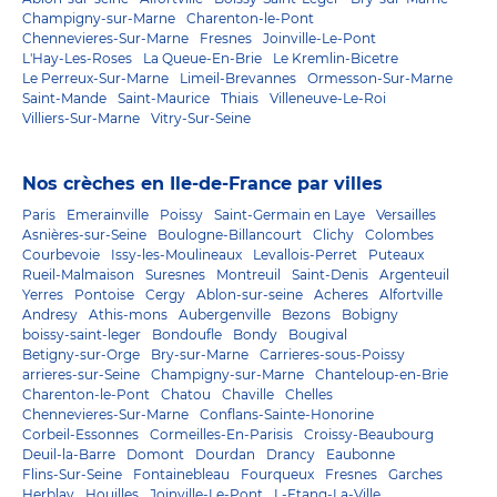
Champigny-sur-Marne
Charenton-le-Pont
Chennevieres-Sur-Marne
Fresnes
Joinville-Le-Pont
L'Hay-Les-Roses
La Queue-En-Brie
Le Kremlin-Bicetre
Le Perreux-Sur-Marne
Limeil-Brevannes
Ormesson-Sur-Marne
Saint-Mande
Saint-Maurice
Thiais
Villeneuve-Le-Roi
Villiers-Sur-Marne
Vitry-Sur-Seine
Nos crèches en Ile-de-France par villes
Paris
Emerainville
Poissy
Saint-Germain en Laye
Versailles
Asnières-sur-Seine
Boulogne-Billancourt
Clichy
Colombes
Courbevoie
Issy-les-Moulineaux
Levallois-Perret
Puteaux
Rueil-Malmaison
Suresnes
Montreuil
Saint-Denis
Argenteuil
Yerres
Pontoise
Cergy
Ablon-sur-seine
Acheres
Alfortville
Andresy
Athis-mons
Aubergenville
Bezons
Bobigny
boissy-saint-leger
Bondoufle
Bondy
Bougival
Betigny-sur-Orge
Bry-sur-Marne
Carrieres-sous-Poissy
arrieres-sur-Seine
Champigny-sur-Marne
Chanteloup-en-Brie
Charenton-le-Pont
Chatou
Chaville
Chelles
Chennevieres-Sur-Marne
Conflans-Sainte-Honorine
Corbeil-Essonnes
Cormeilles-En-Parisis
Croissy-Beaubourg
Deuil-la-Barre
Domont
Dourdan
Drancy
Eaubonne
Flins-Sur-Seine
Fontainebleau
Fourqueux
Fresnes
Garches
Herblay
Houilles
Joinville-Le-Pont
L-Etang-La-Ville