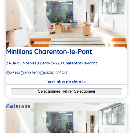
Minilions Charenton-le-Pont
Adresse
2 Rue du Nouveau Bercy
94220
Charenton-le-Pont
de
DISTANCE
2,6 KM
8:00-19:00
MICRO-CRÈCHE
la
crèche
Voir plus de détails
Sélectionnée
Retirer
Sélectionner
Partenaire