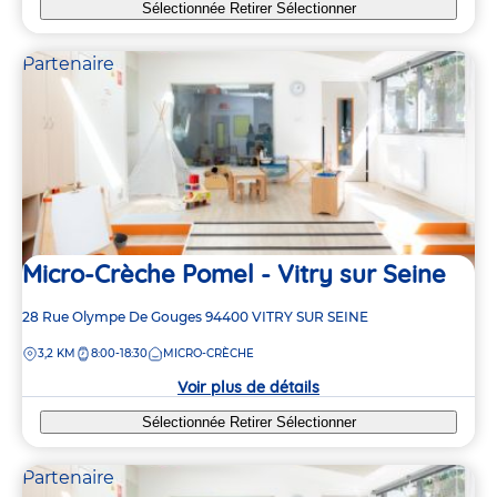
Sélectionnée
Retirer
Sélectionner
Partenaire
Micro-Crèche Pomel - Vitry sur Seine
Adresse
28 Rue Olympe De Gouges
94400
VITRY SUR SEINE
de
DISTANCE
3,2 KM
8:00-18:30
MICRO-CRÈCHE
la
crèche
Voir plus de détails
Sélectionnée
Retirer
Sélectionner
Partenaire