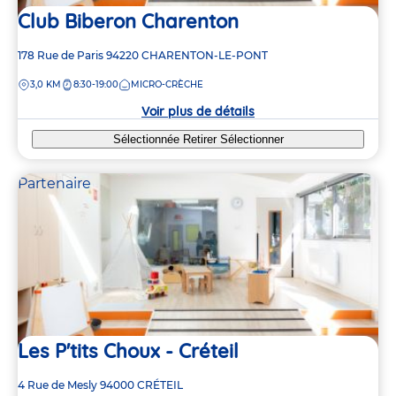
Club Biberon Charenton
Adresse
178 Rue de Paris
94220
CHARENTON-LE-PONT
de
DISTANCE
3,0 KM
8:30-19:00
MICRO-CRÈCHE
la
crèche
Voir plus de détails
Sélectionnée
Retirer
Sélectionner
Partenaire
Les P'tits Choux - Créteil
Adresse
4 Rue de Mesly
94000
CRÉTEIL