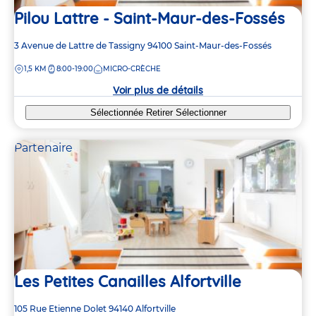
Pilou Lattre - Saint-Maur-des-Fossés
2
2
3
3
3
3
Adresse
3 Avenue de Lattre de Tassigny
94100
Saint-Maur-des-Fossés
de
DISTANCE
1,5 KM
8:00-19:00
MICRO-CRÈCHE
la
crèche
4
4
Voir plus de détails
Sélectionnée
Retirer
Sélectionner
Partenaire
Les Petites Canailles Alfortville
Adresse
105 Rue Etienne Dolet
94140
Alfortville