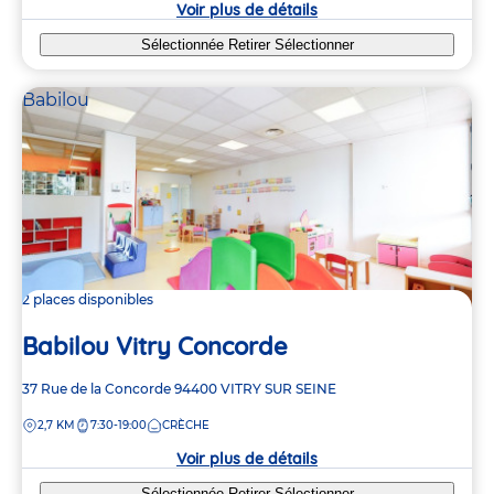
Voir plus de détails
Sélectionnée
Retirer
Sélectionner
Babilou
2 places disponibles
Babilou Vitry Concorde
Adresse
37 Rue de la Concorde
94400
VITRY SUR SEINE
de
DISTANCE
2,7 KM
7:30-19:00
CRÈCHE
la
crèche
Voir plus de détails
Sélectionnée
Retirer
Sélectionner