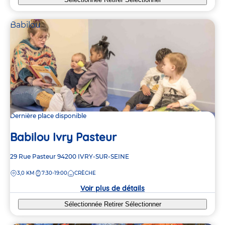
Babilou
Dernière place disponible
Babilou Ivry Pasteur
Adresse
29 Rue Pasteur
94200
IVRY-SUR-SEINE
de
DISTANCE
3,0 KM
7:30-19:00
CRÈCHE
la
crèche
Voir plus de détails
Sélectionnée
Retirer
Sélectionner