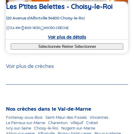
Les P'tites Belettes - Choisy-le-Roi
Adresse
120 Avenue d'Alfortville
94600
Choisy-le-Roi
de
DISTANCE
3,4 KM
8:00-18:30
MICRO-CRÈCHE
la
crèche
Voir plus de détails
Sélectionnée
Retirer
Sélectionner
Voir plus de crèches
Nos crèches dans le Val-de-Marne
Fontenay-sous-Bois
Saint-Maur-des-Fossés
Vincennes
Le Perreux-sur-Marne
Charenton
Villejuif
Créteil
Ivry-sur-Seine
Choisy-le-Roi
Nogent-sur-Marne
Ablon-sur-seine
Alfortville
Boissy-Saint-Leger
Bry-sur-Marne