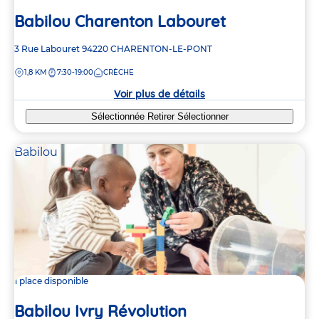
Babilou Charenton Labouret
Adresse
3 Rue Labouret
94220
CHARENTON-LE-PONT
de
DISTANCE
1,8 KM
7:30-19:00
CRÈCHE
la
crèche
Voir plus de détails
Sélectionnée
Retirer
Sélectionner
Babilou
1 place disponible
Babilou Ivry Révolution