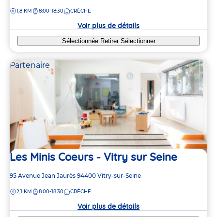
de
DISTANCE
1,8 KM
8:00-18:30
CRÈCHE
la
crèche
Voir plus de détails
Sélectionnée
Retirer
Sélectionner
Partenaire
Les Minis Coeurs - Vitry sur Seine
Adresse
95 Avenue Jean Jaurès
94400
Vitry-sur-Seine
de
DISTANCE
2,1 KM
8:00-18:30
CRÈCHE
la
crèche
Voir plus de détails