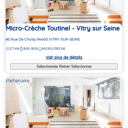
Micro-Crèche Toutinel - Vitry sur Seine
Adresse
60 Rue De Choisy
94400
VITRY-SUR-SEINE
de
DISTANCE
2,7 KM
8:00-18:30
MICRO-CRÈCHE
la
crèche
Voir plus de détails
Sélectionnée
Retirer
Sélectionner
Partenaire