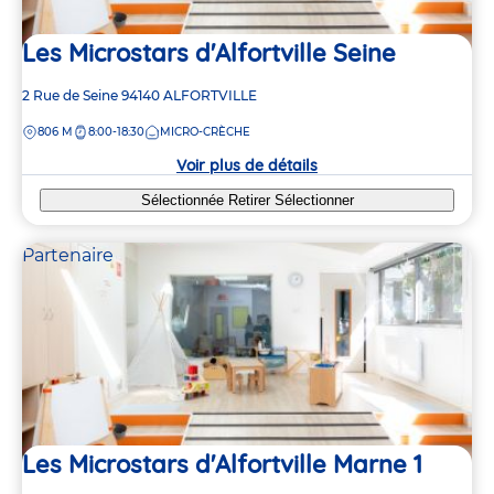
Les Microstars d'Alfortville Seine
Adresse
2 Rue de Seine
94140
ALFORTVILLE
de
DISTANCE
806 M
8:00-18:30
MICRO-CRÈCHE
la
crèche
Voir plus de détails
Sélectionnée
Retirer
Sélectionner
Partenaire
Les Microstars d'Alfortville Marne 1