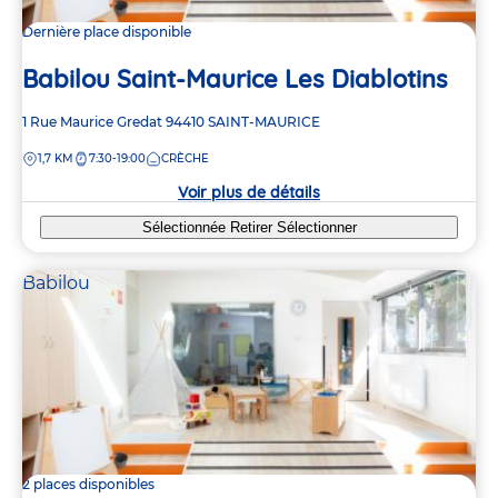
Dernière place disponible
Babilou Saint-Maurice Les Diablotins
Adresse
1 Rue Maurice Gredat
94410
SAINT-MAURICE
de
DISTANCE
1,7 KM
7:30-19:00
CRÈCHE
la
crèche
Voir plus de détails
Sélectionnée
Retirer
Sélectionner
Babilou
2 places disponibles