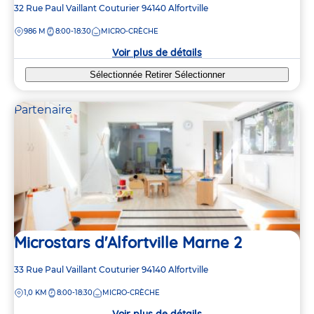
Adresse
32 Rue Paul Vaillant Couturier
94140
Alfortville
de
DISTANCE
986 M
8:00-18:30
MICRO-CRÈCHE
la
crèche
Voir plus de détails
Sélectionnée
Retirer
Sélectionner
Partenaire
Microstars d'Alfortville Marne 2
Adresse
33 Rue Paul Vaillant Couturier
94140
Alfortville
de
DISTANCE
1,0 KM
8:00-18:30
MICRO-CRÈCHE
la
crèche
Voir plus de détails