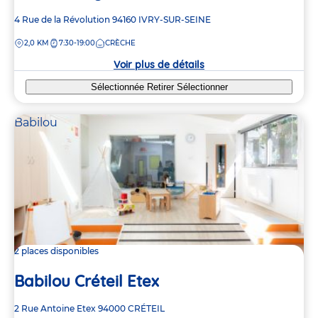
Adresse
4 Rue de la Révolution
94160
IVRY-SUR-SEINE
de
DISTANCE
2,0 KM
7:30-19:00
CRÈCHE
la
crèche
Voir plus de détails
Sélectionnée
Retirer
Sélectionner
Babilou
2 places disponibles
Babilou Créteil Etex
Adresse
2 Rue Antoine Etex
94000
CRÉTEIL