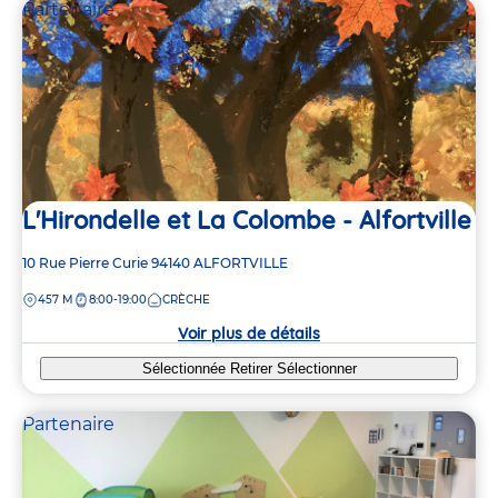
Partenaire
L'Hirondelle et La Colombe - Alfortville
Adresse
10 Rue Pierre Curie
94140
ALFORTVILLE
de
DISTANCE
457 M
8:00-19:00
CRÈCHE
la
crèche
Voir plus de détails
Sélectionnée
Retirer
Sélectionner
Partenaire