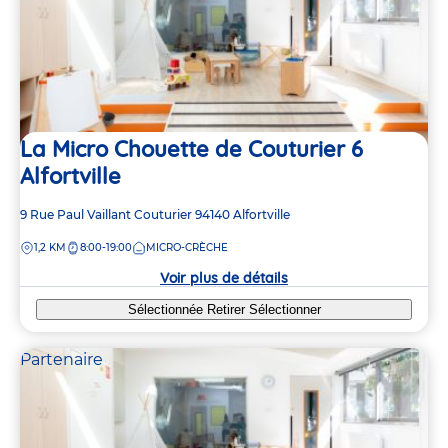
La Micro Chouette de Couturier 6
Alfortville
Adresse
9 Rue Paul Vaillant Couturier
94140
Alfortville
de
DISTANCE
1,2 KM
8:00-19:00
MICRO-CRÈCHE
la
crèche
Voir plus de détails
Sélectionnée
Retirer
Sélectionner
Partenaire