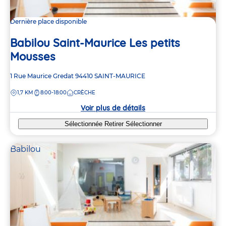
Dernière place disponible
Babilou Saint-Maurice Les petits
Mousses
Adresse
1 Rue Maurice Gredat
94410
SAINT-MAURICE
de
DISTANCE
1,7 KM
8:00-18:00
CRÈCHE
la
crèche
Voir plus de détails
Sélectionnée
Retirer
Sélectionner
Babilou