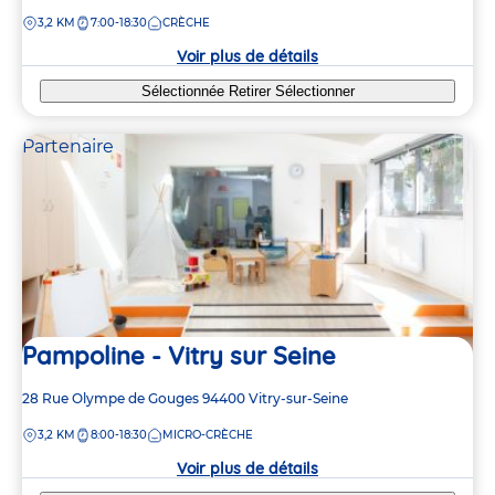
de
DISTANCE
3,2 KM
7:00-18:30
CRÈCHE
la
crèche
Voir plus de détails
Sélectionnée
Retirer
Sélectionner
Partenaire
Pampoline - Vitry sur Seine
Adresse
28 Rue Olympe de Gouges
94400
Vitry-sur-Seine
de
DISTANCE
3,2 KM
8:00-18:30
MICRO-CRÈCHE
la
crèche
Voir plus de détails