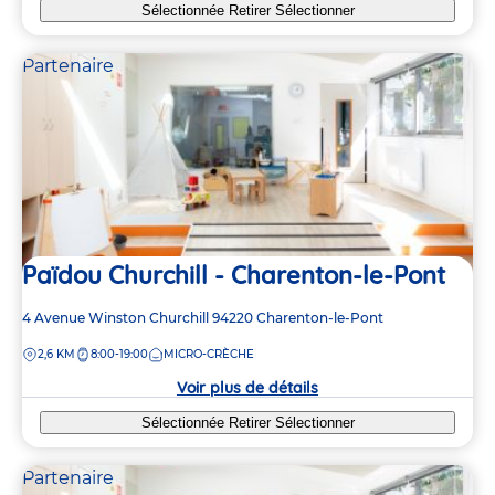
Sélectionnée
Retirer
Sélectionner
Partenaire
Païdou Churchill - Charenton-le-Pont
Adresse
4 Avenue Winston Churchill
94220
Charenton-le-Pont
de
DISTANCE
2,6 KM
8:00-19:00
MICRO-CRÈCHE
la
crèche
Voir plus de détails
Sélectionnée
Retirer
Sélectionner
Partenaire