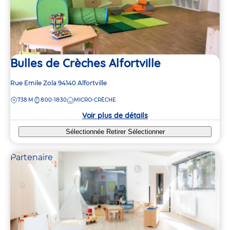
Bulles de Crèches Alfortville
Adresse
Rue Emile Zola
94140
Alfortville
de
DISTANCE
738 M
8:00-18:30
MICRO-CRÈCHE
la
crèche
Voir plus de détails
Sélectionnée
Retirer
Sélectionner
Partenaire