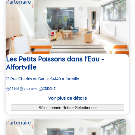
Partenaire
Les Petits Poissons dans l'Eau -
Alfortville
Adresse
12 Rue Charles de Gaulle
94140
Alfortville
de
DISTANCE
1,1 KM
CRÈCHE
7:30-18:30
la
crèche
Voir plus de détails
Sélectionnée
Retirer
Sélectionner
Partenaire