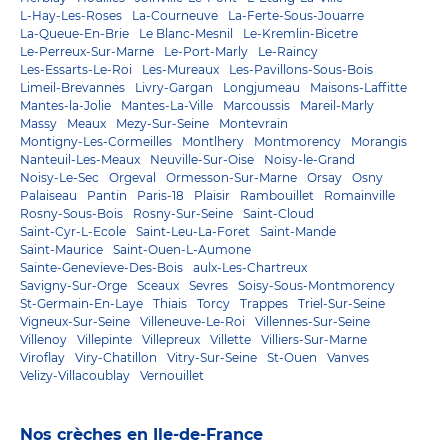
L-Hay-Les-Roses
La-Courneuve
La-Ferte-Sous-Jouarre
La-Queue-En-Brie
Le Blanc-Mesnil
Le-Kremlin-Bicetre
Le-Perreux-Sur-Marne
Le-Port-Marly
Le-Raincy
Les-Essarts-Le-Roi
Les-Mureaux
Les-Pavillons-Sous-Bois
Limeil-Brevannes
Livry-Gargan
Longjumeau
Maisons-Laffitte
Mantes-la-Jolie
Mantes-La-Ville
Marcoussis
Mareil-Marly
Massy
Meaux
Mezy-Sur-Seine
Montevrain
Montigny-Les-Cormeilles
Montlhery
Montmorency
Morangis
Nanteuil-Les-Meaux
Neuville-Sur-Oise
Noisy-le-Grand
Noisy-Le-Sec
Orgeval
Ormesson-Sur-Marne
Orsay
Osny
Palaiseau
Pantin
Paris-18
Plaisir
Rambouillet
Romainville
Rosny-Sous-Bois
Rosny-Sur-Seine
Saint-Cloud
Saint-Cyr-L-Ecole
Saint-Leu-La-Foret
Saint-Mande
Saint-Maurice
Saint-Ouen-L-Aumone
Sainte-Genevieve-Des-Bois
aulx-Les-Chartreux
Savigny-Sur-Orge
Sceaux
Sevres
Soisy-Sous-Montmorency
St-Germain-En-Laye
Thiais
Torcy
Trappes
Triel-Sur-Seine
Vigneux-Sur-Seine
Villeneuve-Le-Roi
Villennes-Sur-Seine
Villenoy
Villepinte
Villepreux
Villette
Villiers-Sur-Marne
Viroflay
Viry-Chatillon
Vitry-Sur-Seine
St-Ouen
Vanves
Velizy-Villacoublay
Vernouillet
Nos crèches en Ile-de-France