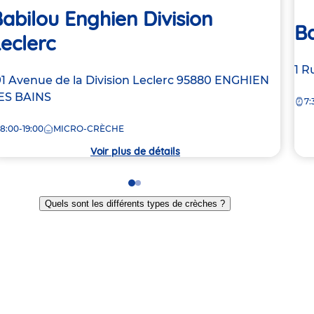
abilou Enghien Division
B
eclerc
Ad
1 R
dresse
91 Avenue de la Division Leclerc
95880
ENGHIEN
de
e
ES BAINS
7:
la
crè
8:00-19:00
MICRO-CRÈCHE
rèche
Voir plus de détails
Go
Go
to
to
Quels sont les différents types de crèches ?
slide
slide
1
2