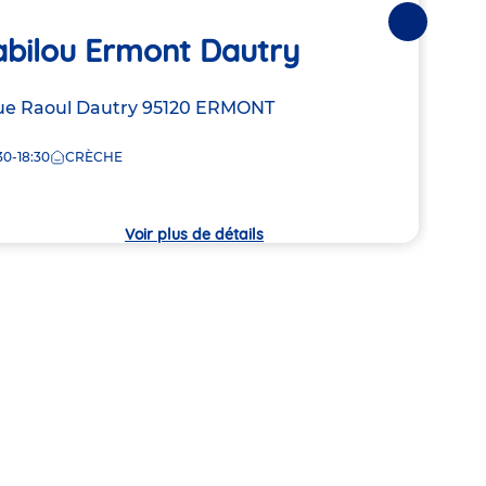
Bab
Suivantes
abilou Ermont Dautry
Ch
resse
ue Raoul Dautry
95120
ERMONT
Adre
30 R
30-18:30
CRÈCHE
de
8:00
la
che
crèc
Voir plus de détails