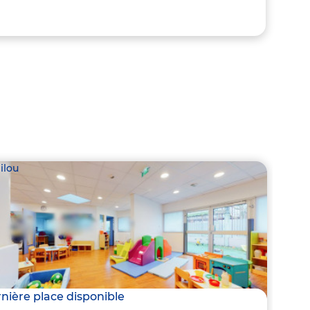
ilou
Babil
nière place disponible
2 pla