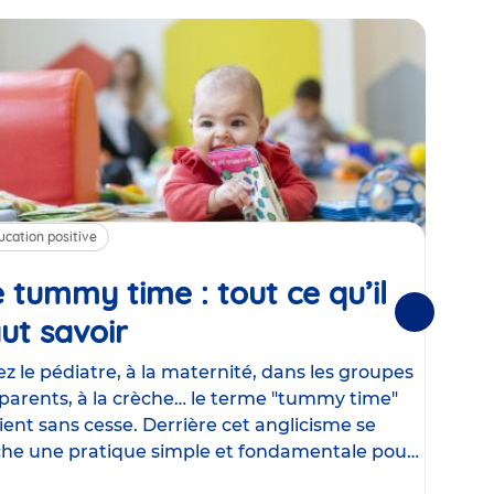
ucation positive
Alim
 tummy time : tout ce qu’il
Cha
Suivantes
ut savoir
Article
mé
con
z le pédiatre, à la maternité, dans les groupes
parents, à la crèche… le terme "tummy time"
Le la
ient sans cesse. Derrière cet anglicisme se
d’ut
he une pratique simple et fondamentale pour
temp
rapi