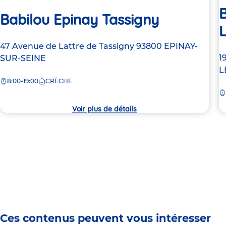
B
Babilou Epinay Tassigny
L
Adresse
47 Avenue de Lattre de Tassigny
93800
EPINAY-
A
1
de
SUR-SEINE
d
L
la
8:00-19:00
CRÈCHE
la
crèche
c
Voir plus de détails
Ces contenus peuvent vous intéresser