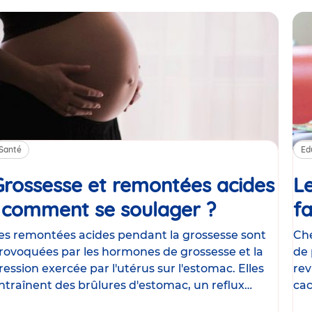
Santé
Ed
Grossesse et remontées acides
Le
: comment se soulager ?
Article
fa
es remontées acides pendant la grossesse sont
Che
rovoquées par les hormones de grossesse et la
de 
ression exercée par l'utérus sur l'estomac. Elles
rev
ntraînent des brûlures d'estomac, un reflux
cac
astrique
le