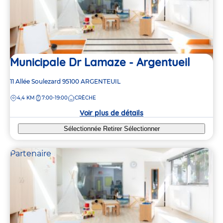
Municipale Dr Lamaze - Argentueil
Adresse
11 Allée Soulezard
95100
ARGENTEUIL
de
DISTANCE
4,4 KM
7:00-19:00
CRÈCHE
la
crèche
Voir plus de détails
Sélectionnée
Retirer
Sélectionner
Partenaire