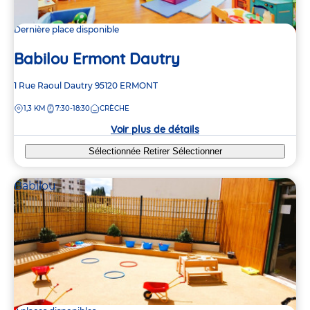
Dernière place disponible
Babilou Ermont Dautry
Adresse
1 Rue Raoul Dautry
95120
ERMONT
de
DISTANCE
1,3 KM
7:30-18:30
CRÈCHE
la
crèche
Voir plus de détails
Sélectionnée
Retirer
Sélectionner
Babilou