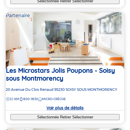
Sélectionnée
Retirer
Sélectionner
Partenaire
Les Microstars Jolis Poupons - Soisy
sous Montmorency
Adresse
20 Avenue Du Clos Renaud
95230
SOISY SOUS MONTMORENCY
de
DISTANCE
3,1 KM
8:00-18:30
MICRO-CRÈCHE
la
crèche
Voir plus de détails
Sélectionnée
Retirer
Sélectionner