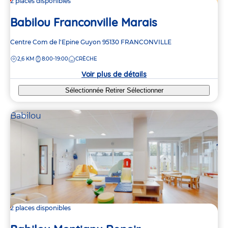
2 places disponibles
Babilou Franconville Marais
Adresse
Centre Com de l'Epine Guyon
95130
FRANCONVILLE
de
DISTANCE
2,6 KM
8:00-19:00
CRÈCHE
la
crèche
Voir plus de détails
Sélectionnée
Retirer
Sélectionner
Babilou
2 places disponibles