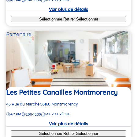
DISTANCE
4,7 KM
8:00-18:30
MICRO-CRÈCHE
la
crèche
Voir plus de détails
Sélectionnée
Retirer
Sélectionner
Partenaire
Les Petites Canailles Montmorency
Adresse
45 Rue du Marché
95160
Montmorency
de
DISTANCE
4,7 KM
MICRO-CRÈCHE
8:00-18:30
la
crèche
Voir plus de détails
Sélectionnée
Retirer
Sélectionner