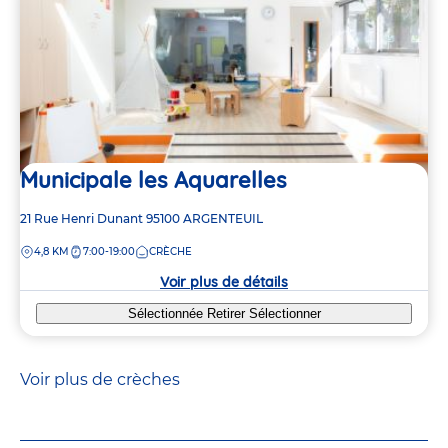
Municipale les Aquarelles
Adresse
21 Rue Henri Dunant
95100
ARGENTEUIL
de
DISTANCE
4,8 KM
7:00-19:00
CRÈCHE
la
crèche
Voir plus de détails
Sélectionnée
Retirer
Sélectionner
Voir plus de crèches