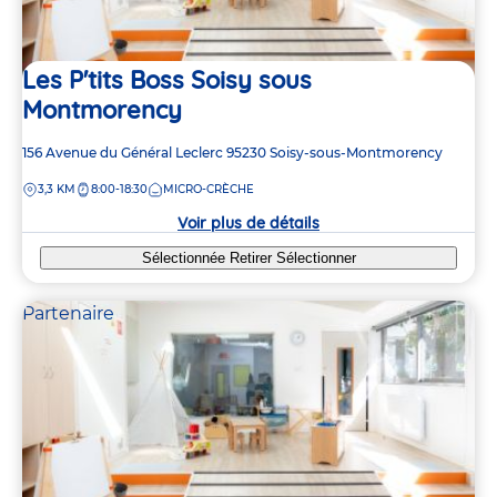
4
4
Les P'tits Boss Soisy sous
4
4
Montmorency
Adresse
156 Avenue du Général Leclerc
95230
Soisy-sous-Montmorency
de
2
2
DISTANCE
3,3 KM
8:00-18:30
MICRO-CRÈCHE
la
2
2
8
8
crèche
Voir plus de détails
Sélectionnée
Retirer
Sélectionner
Partenaire