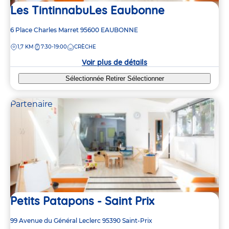
Les TintinnabuLes Eaubonne
Adresse
6 Place Charles Marret
95600
EAUBONNE
de
DISTANCE
1,7 KM
7:30-19:00
CRÈCHE
la
crèche
Voir plus de détails
Sélectionnée
Retirer
Sélectionner
Partenaire
Petits Patapons - Saint Prix
Adresse
99 Avenue du Général Leclerc
95390
Saint-Prix