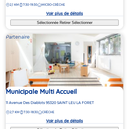
de
DISTANCE
2,1 KM
7:30-19:30
MICRO-CRÈCHE
la
crèche
Voir plus de détails
Sélectionnée
Retirer
Sélectionner
Partenaire
Municipale Multi Accueil
Adresse
11 Avenue Des Diablots
95320
SAINT LEU LA FORET
de
DISTANCE
2,7 KM
7:30-18:30
CRÈCHE
la
crèche
Voir plus de détails