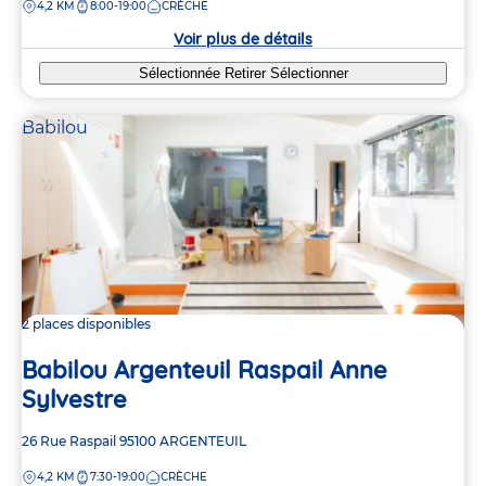
DISTANCE
4,2 KM
8:00-19:00
CRÈCHE
la
crèche
Voir plus de détails
Sélectionnée
Retirer
Sélectionner
Babilou
2 places disponibles
Babilou Argenteuil Raspail Anne
Sylvestre
Adresse
26 Rue Raspail
95100
ARGENTEUIL
de
DISTANCE
4,2 KM
7:30-19:00
CRÈCHE
la