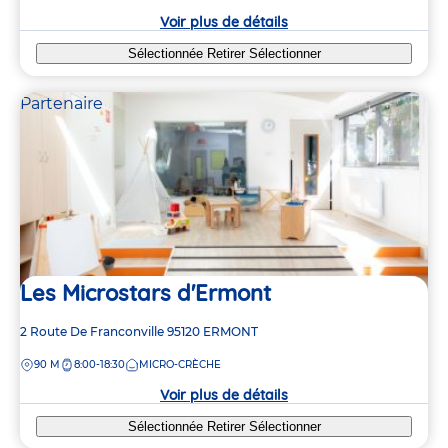
crèche
Voir plus de détails
Sélectionnée
Retirer
Sélectionner
Partenaire
Les Microstars d'Ermont
Adresse
2 Route De Franconville
95120
ERMONT
de
DISTANCE
90 M
8:00-18:30
MICRO-CRÈCHE
la
crèche
Voir plus de détails
Sélectionnée
Retirer
Sélectionner