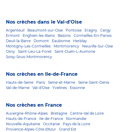
Nos crèches dans le Val-d'Oise
Argenteuil
Beaumont-sur-Oise
Pontoise
Eragny
Cergy
Ermont
Enghien-les-Bains
Bezons
Cormeilles-En-Parisis
Deuil-la-Barre
Domont
Eaubonne
Herblay
Montigny-Les-Cormeilles
Montmorency
Neuville-Sur-Oise
Osny
Saint-Leu-La-Foret
Saint-Ouen-L-Aumone
Soisy-Sous-Montmorency
Nos crèches en Ile-de-France
Hauts-de-Seine
Paris
Seine-et-Marne
Seine-Saint-Denis
Val-de-Marne
Val-d'Oise
Yvelines
Essonne
Nos crèches en France
Auvergne-Rhône-Alpes
Bretagne
Centre-Val de Loire
Hauts-de-France
Ile-de-France
Normandie
Nouvelle-Aquitaine
Occitanie
Pays de la Loire
Provence-Alpes-Côte d'Azur
Grand Est