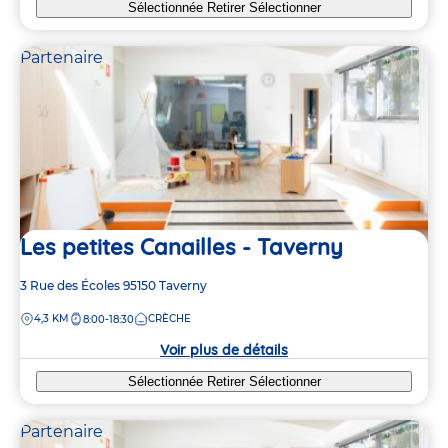
Sélectionnée
Retirer
Sélectionner
Partenaire
Les petites Canailles - Taverny
Adresse
3 Rue des Écoles
95150
Taverny
de
DISTANCE
4,3 KM
CRÈCHE
8:00-18:30
la
crèche
Voir plus de détails
Sélectionnée
Retirer
Sélectionner
Partenaire