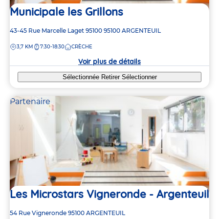
Municipale les Grillons
Adresse
43-45 Rue Marcelle Laget 95100
95100
ARGENTEUIL
de
DISTANCE
3,7 KM
7:30-18:30
CRÈCHE
la
crèche
Voir plus de détails
Sélectionnée
Retirer
Sélectionner
Partenaire
Les Microstars Vigneronde - Argenteuil
Adresse
54 Rue Vigneronde
95100
ARGENTEUIL