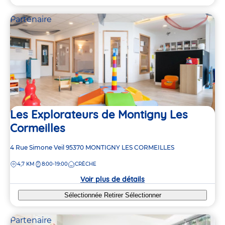
Partenaire
Les Explorateurs de Montigny Les
Cormeilles
Adresse
4 Rue Simone Veil
95370
MONTIGNY LES CORMEILLES
de
DISTANCE
4,7 KM
8:00-19:00
CRÈCHE
la
crèche
Voir plus de détails
Sélectionnée
Retirer
Sélectionner
Partenaire