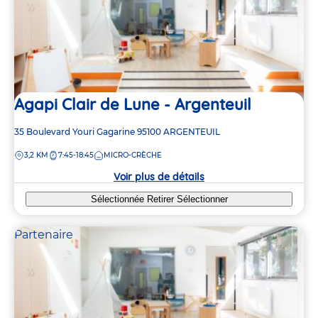
Agapi Clair de Lune - Argenteuil
Adresse
35 Boulevard Youri Gagarine
95100
ARGENTEUIL
de
DISTANCE
3,2 KM
7:45-18:45
MICRO-CRÈCHE
la
crèche
Voir plus de détails
Sélectionnée
Retirer
Sélectionner
Partenaire
2
2
2
2
2
2
3
3