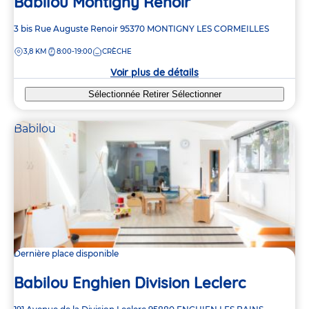
Babilou Montigny Renoir
Adresse
3 bis Rue Auguste Renoir
95370
MONTIGNY LES CORMEILLES
de
DISTANCE
3,8 KM
8:00-19:00
CRÈCHE
la
crèche
Voir plus de détails
Sélectionnée
Retirer
Sélectionner
Babilou
Dernière place disponible
Babilou Enghien Division Leclerc