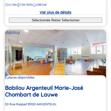
de
DISTANCE
4,1 KM
7:30-19:00
CRÈCHE
la
crèche
Voir plus de détails
Sélectionnée
Retirer
Sélectionner
Babilou
2 places disponibles
Babilou Argenteuil Marie-José
Chombart de Lauwe
Adresse
30 Rue Raspail
95100
ARGENTEUIL
de