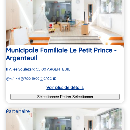
Municipale Familiale Le Petit Prince -
Argenteuil
Adresse
11 Allée Soulezard
95100
ARGENTEUIL
de
DISTANCE
4,4 KM
7:00-19:00
CRÈCHE
la
crèche
Voir plus de détails
Sélectionnée
Retirer
Sélectionner
Partenaire