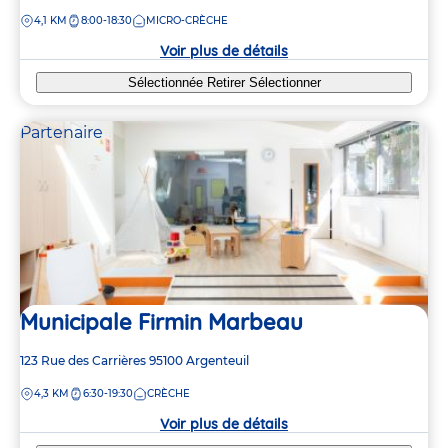
de
DISTANCE
4,1 KM
8:00-18:30
MICRO-CRÈCHE
la
crèche
Voir plus de détails
Sélectionnée
Retirer
Sélectionner
Partenaire
Municipale Firmin Marbeau
Adresse
123 Rue des Carrières
95100
Argenteuil
de
DISTANCE
4,3 KM
6:30-19:30
CRÈCHE
la
crèche
Voir plus de détails