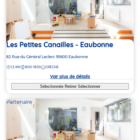
Les Petites Canailles - Eaubonne
Adresse
82 Rue du Général Leclerc
95600
Eaubonne
de
DISTANCE
1,3 KM
8:00-18:30
CRÈCHE
la
crèche
Voir plus de détails
Sélectionnée
Retirer
Sélectionner
Partenaire