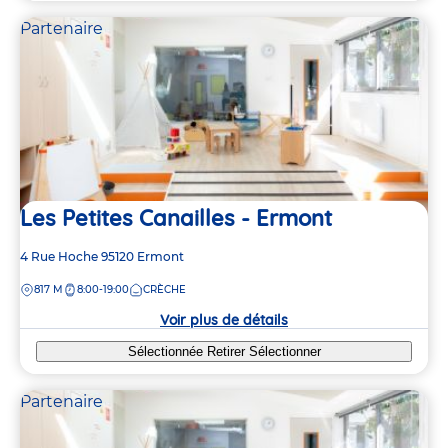
Partenaire
Les Petites Canailles - Ermont
Adresse
4 Rue Hoche
95120
Ermont
de
DISTANCE
817 M
8:00-19:00
CRÈCHE
la
crèche
Voir plus de détails
Sélectionnée
Retirer
Sélectionner
Partenaire