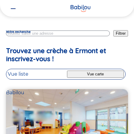
Vous
Val D Oise
êtes
ici
Votre recherche
Filtrer
Trouvez une crèche à Ermont et
inscrivez-vous !
Vue liste
Vue carte
Babilou