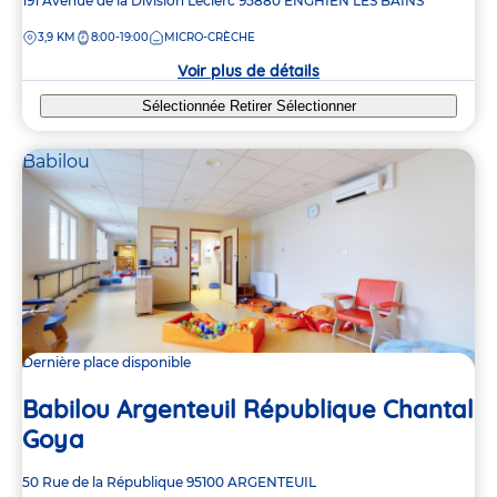
Adresse
191 Avenue de la Division Leclerc
95880
ENGHIEN LES BAINS
de
DISTANCE
3,9 KM
8:00-19:00
MICRO-CRÈCHE
la
crèche
Voir plus de détails
Sélectionnée
Retirer
Sélectionner
Babilou
Dernière place disponible
Babilou Argenteuil République Chantal
Goya
Adresse
50 Rue de la République
95100
ARGENTEUIL