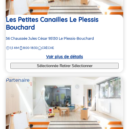
Les Petites Canailles Le Plessis
Bouchard
Adresse
56 Chaussée Jules César
95130
Le Plessis-Bouchard
de
DISTANCE
1,5 KM
8:00-18:30
CRÈCHE
la
crèche
Voir plus de détails
Sélectionnée
Retirer
Sélectionner
Partenaire