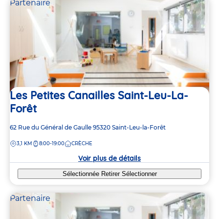
Partenaire
Les Petites Canailles Saint-Leu-La-
Forêt
Adresse
62 Rue du Général de Gaulle
95320
Saint-Leu-la-Forêt
de
DISTANCE
3,1 KM
8:00-19:00
CRÈCHE
la
crèche
Voir plus de détails
Sélectionnée
Retirer
Sélectionner
Partenaire