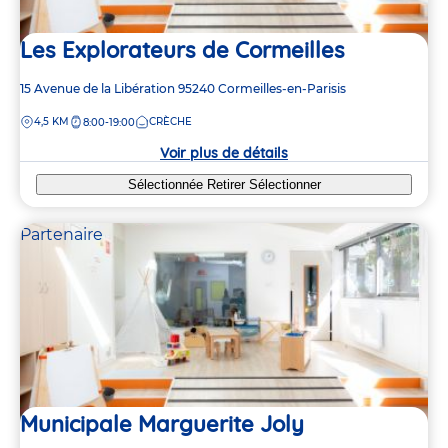
Les Explorateurs de Cormeilles
Adresse
15 Avenue de la Libération
95240
Cormeilles-en-Parisis
de
DISTANCE
4,5 KM
CRÈCHE
8:00-19:00
la
crèche
Voir plus de détails
Sélectionnée
Retirer
Sélectionner
Partenaire
Municipale Marguerite Joly