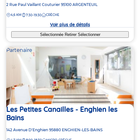
Adresse
2 Rue Paul Vaillant Couturier
95100
ARGENTEUIL
de
DISTANCE
4,6 KM
CRÈCHE
7:30-19:30
la
crèche
Voir plus de détails
Sélectionnée
Retirer
Sélectionner
Partenaire
Les Petites Canailles - Enghien les
Bains
Adresse
142 Avenue D'Enghien
95880
ENGHIEN-LES-BAINS
de