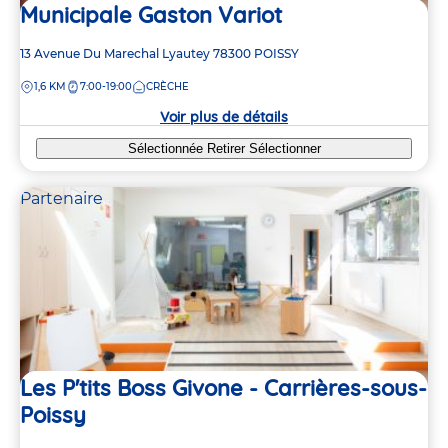
Municipale Gaston Variot
Adresse
13 Avenue Du Marechal Lyautey
78300
POISSY
de
DISTANCE
1,6 KM
7:00-19:00
CRÈCHE
la
crèche
Voir plus de détails
Sélectionnée
Retirer
Sélectionner
Partenaire
Les P'tits Boss Givone - Carrières-sous-
Poissy