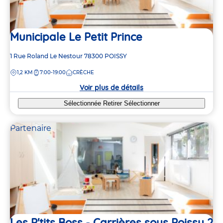
Municipale Le Petit Prince
Adresse
1 Rue Roland Le Nestour
78300
POISSY
de
DISTANCE
1,2 KM
7:00-19:00
CRÈCHE
la
crèche
Voir plus de détails
Sélectionnée
Retirer
Sélectionner
Partenaire
Les P'tits Boss - Carrières sous Poissy 2