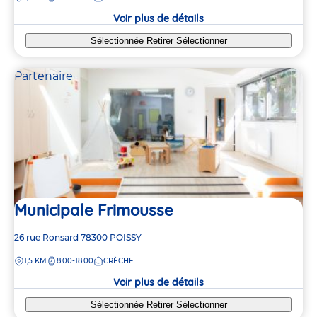
crèche
Voir plus de détails
Sélectionnée
Retirer
Sélectionner
Partenaire
Municipale Frimousse
Adresse
26 rue Ronsard
78300
POISSY
de
DISTANCE
1,5 KM
8:00-18:00
CRÈCHE
la
crèche
Voir plus de détails
Sélectionnée
Retirer
Sélectionner