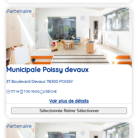
Partenaire
Municipale Poissy devaux
Adresse
37 Boulevard Devaux
78300
POISSY
de
DISTANCE
177 M
7:30-19:00
CRÈCHE
la
crèche
Voir plus de détails
Sélectionnée
Retirer
Sélectionner
Partenaire