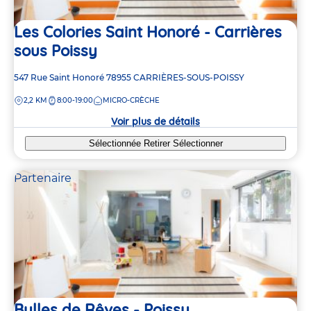
Les Colories Saint Honoré - Carrières
sous Poissy
Adresse
547 Rue Saint Honoré
78955
CARRIÈRES-SOUS-POISSY
de
DISTANCE
2,2 KM
8:00-19:00
MICRO-CRÈCHE
la
crèche
Voir plus de détails
Sélectionnée
Retirer
Sélectionner
Partenaire
Bulles de Rêves - Poissy