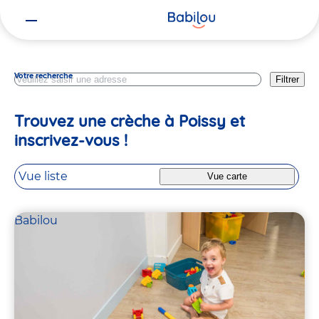
Vous
Yvelines
êtes
ici
Votre recherche
Filtrer
Trouvez une crèche à Poissy et
inscrivez-vous !
Vue liste
Vue carte
Babilou