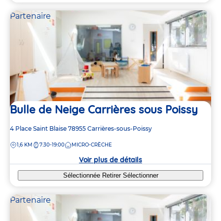
Partenaire
Bulle de Neige Carrières sous Poissy
Adresse
4 Place Saint Blaise
78955
Carrières-sous-Poissy
de
DISTANCE
1,6 KM
7:30-19:00
MICRO-CRÈCHE
la
crèche
Voir plus de détails
Sélectionnée
Retirer
Sélectionner
Partenaire
4
2
6
6