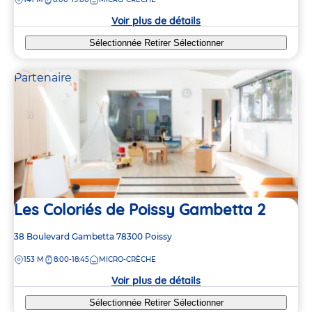
la
crèche
Voir plus de détails
Sélectionnée
Retirer
Sélectionner
Partenaire
Les Coloriés de Poissy Gambetta 2
Adresse
38 Boulevard Gambetta
78300
Poissy
de
DISTANCE
153 M
8:00-18:45
MICRO-CRÈCHE
la
crèche
Voir plus de détails
Sélectionnée
Retirer
Sélectionner