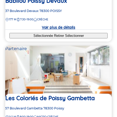
Babilou Poissy Devaux
Adresse
37 Boulevard Devaux
78300
POISSY
de
DISTANCE
177 M
7:30-19:00
CRÈCHE
la
crèche
Voir plus de détails
Sélectionnée
Retirer
Sélectionner
Partenaire
Les Coloriés de Poissy Gambetta
Adresse
57 Boulevard Gambetta
78300
Poissy
de
DISTANCE
141 M
8:00-19:00
MICRO-CRÈCHE