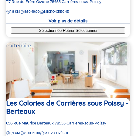
Adresse
117 Rue du Frère Givone
78955
Carrières-sous-Poissy
de
DISTANCE
1,8 KM
8:30-19:00
MICRO-CRÈCHE
la
crèche
Voir plus de détails
Sélectionnée
Retirer
Sélectionner
Partenaire
Les Colories de Carrières sous Poissy -
Berteaux
Adresse
656 Rue Maurice Berteaux
78955
Carrières-sous-Poissy
de
DISTANCE
1,9 KM
8:00-19:00
MICRO-CRÈCHE
la