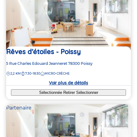
Rêves d'étoiles - Poissy
Adresse
5 Rue Charles Edouard Jeanneret
78300
Poissy
de
DISTANCE
2,2 KM
7:30-18:30
MICRO-CRÈCHE
la
crèche
Voir plus de détails
Sélectionnée
Retirer
Sélectionner
Partenaire