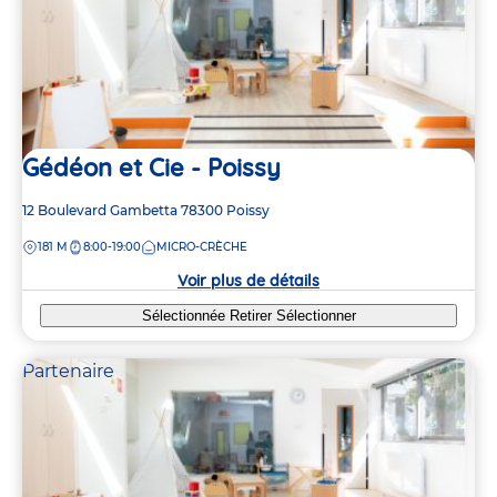
Gédéon et Cie - Poissy
Adresse
12 Boulevard Gambetta
78300
Poissy
de
DISTANCE
181 M
8:00-19:00
MICRO-CRÈCHE
la
crèche
Voir plus de détails
Sélectionnée
Retirer
Sélectionner
Partenaire