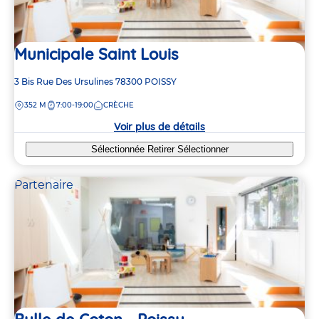
Municipale Saint Louis
Adresse
3 Bis Rue Des Ursulines
78300
POISSY
de
DISTANCE
352 M
7:00-19:00
CRÈCHE
la
crèche
Voir plus de détails
Sélectionnée
Retirer
Sélectionner
Partenaire