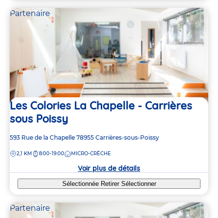
Partenaire
Les Colories La Chapelle - Carrières
sous Poissy
Adresse
593 Rue de la Chapelle
78955
Carrières-sous-Poissy
de
DISTANCE
2,1 KM
8:00-19:00
MICRO-CRÈCHE
la
crèche
Voir plus de détails
Sélectionnée
Retirer
Sélectionner
Partenaire