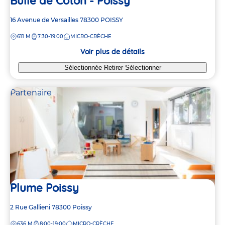
Bulle de Coton - Poissy
Adresse
16 Avenue de Versailles
78300
POISSY
de
DISTANCE
611 M
7:30-19:00
MICRO-CRÈCHE
la
crèche
Voir plus de détails
Sélectionnée
Retirer
Sélectionner
Partenaire
Plume Poissy
Adresse
2 Rue Gallieni
78300
Poissy
de
DISTANCE
636 M
8:00-19:00
MICRO-CRÈCHE