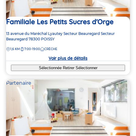
Familiale Les Petits Sucres d'Orge
Adresse
13 avenue du Maréchal Lyautey
Secteur Beauregard
Secteur
de
Beauregard
78300
POISSY
la
DISTANCE
1,6 KM
7:00-19:00
CRÈCHE
crèche
Voir plus de détails
Sélectionnée
Retirer
Sélectionner
Partenaire