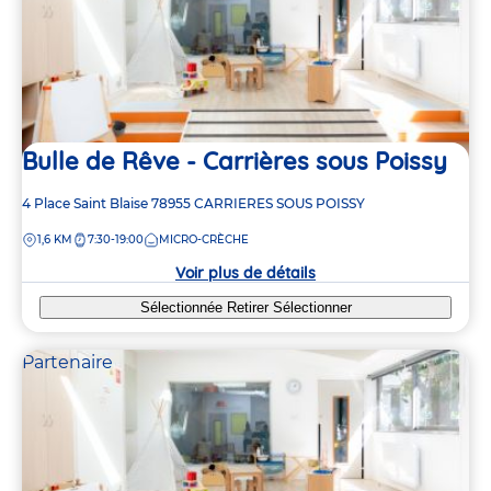
21
21
2
Bulle de Rêve - Carrières sous Poissy
Adresse
4 Place Saint Blaise
78955
CARRIERES SOUS POISSY
de
DISTANCE
1,6 KM
7:30-19:00
MICRO-CRÈCHE
la
crèche
Voir plus de détails
Sélectionnée
Retirer
Sélectionner
Partenaire