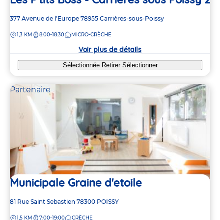
Adresse
377 Avenue de l'Europe
78955
Carrières-sous-Poissy
de
DISTANCE
1,3 KM
8:00-18:30
MICRO-CRÈCHE
la
crèche
Voir plus de détails
Sélectionnée
Retirer
Sélectionner
Partenaire
Municipale Graine d'etoile
Adresse
81 Rue Saint Sebastien
78300
POISSY
de
DISTANCE
1,5 KM
7:00-19:00
CRÈCHE
la