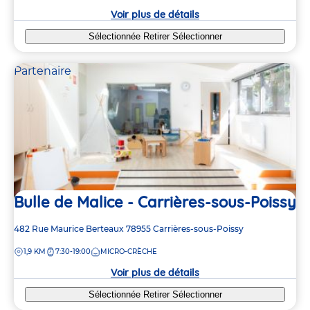
crèche
Voir plus de détails
Sélectionnée
Retirer
Sélectionner
Partenaire
Bulle de Malice - Carrières-sous-Poissy
Adresse
482 Rue Maurice Berteaux
78955
Carrières-sous-Poissy
de
DISTANCE
1,9 KM
7:30-19:00
MICRO-CRÈCHE
la
crèche
Voir plus de détails
Sélectionnée
Retirer
Sélectionner