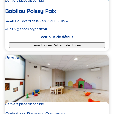
Dernière place disponible
Babilou Poissy Paix
Adresse
34-40 Boulevard de la Paix
78300
POISSY
de
DISTANCE
105 M
8:00-19:00
CRÈCHE
la
crèche
Voir plus de détails
Sélectionnée
Retirer
Sélectionner
Babilou
Dernière place disponible