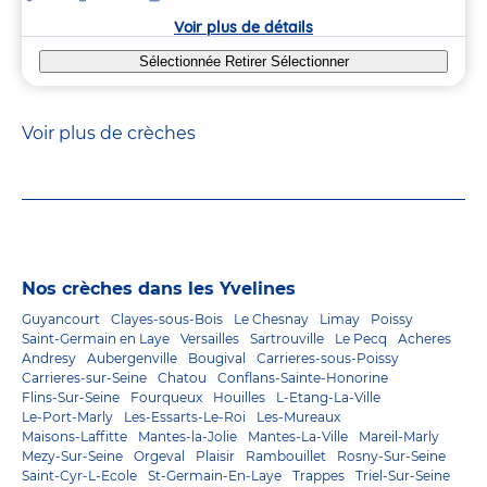
crèche
Voir plus de détails
Sélectionnée
Retirer
Sélectionner
Voir plus de crèches
Nos crèches dans les Yvelines
Guyancourt
Clayes-sous-Bois
Le Chesnay
Limay
Poissy
Saint-Germain en Laye
Versailles
Sartrouville
Le Pecq
Acheres
Andresy
Aubergenville
Bougival
Carrieres-sous-Poissy
Carrieres-sur-Seine
Chatou
Conflans-Sainte-Honorine
Flins-Sur-Seine
Fourqueux
Houilles
L-Etang-La-Ville
Le-Port-Marly
Les-Essarts-Le-Roi
Les-Mureaux
Maisons-Laffitte
Mantes-la-Jolie
Mantes-La-Ville
Mareil-Marly
Mezy-Sur-Seine
Orgeval
Plaisir
Rambouillet
Rosny-Sur-Seine
Saint-Cyr-L-Ecole
St-Germain-En-Laye
Trappes
Triel-Sur-Seine