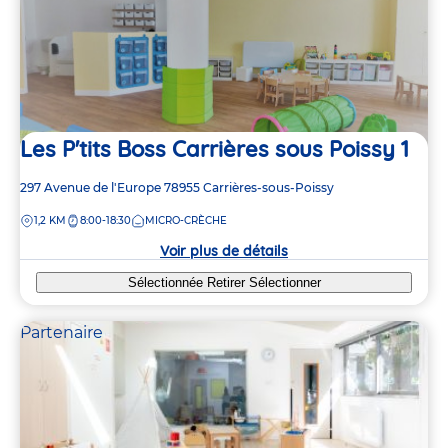
Les P'tits Boss Carrières sous Poissy 1
Adresse
297 Avenue de l'Europe
78955
Carrières-sous-Poissy
de
DISTANCE
1,2 KM
8:00-18:30
MICRO-CRÈCHE
la
crèche
Voir plus de détails
Sélectionnée
Retirer
Sélectionner
Partenaire