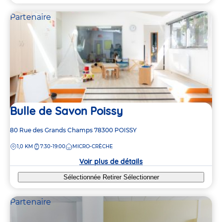
Partenaire
Bulle de Savon Poissy
Adresse
80 Rue des Grands Champs
78300
POISSY
de
DISTANCE
1,0 KM
7:30-19:00
MICRO-CRÈCHE
la
crèche
Voir plus de détails
Sélectionnée
Retirer
Sélectionner
Partenaire