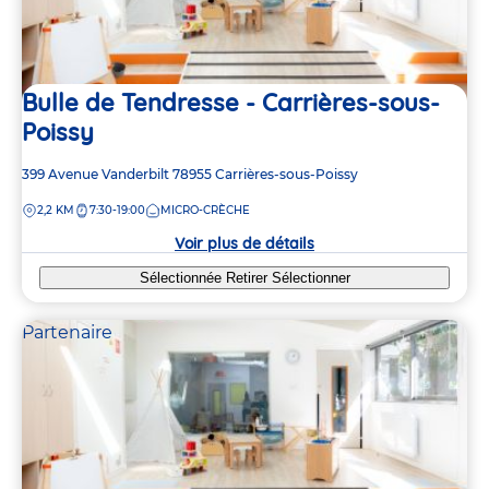
Bulle de Tendresse - Carrières-sous-
Poissy
Adresse
399 Avenue Vanderbilt
78955
Carrières-sous-Poissy
de
DISTANCE
2,2 KM
7:30-19:00
MICRO-CRÈCHE
la
crèche
Voir plus de détails
Sélectionnée
Retirer
Sélectionner
Partenaire