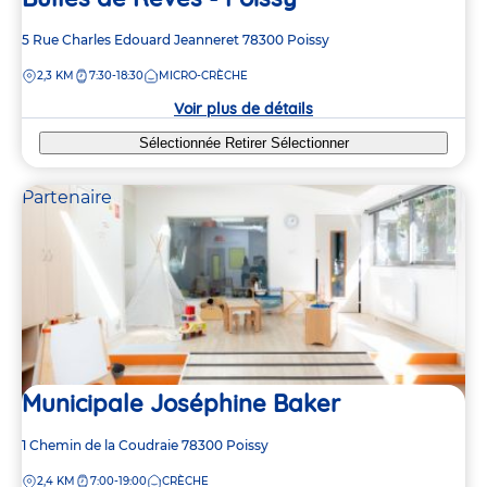
Adresse
5 Rue Charles Edouard Jeanneret
78300
Poissy
de
DISTANCE
2,3 KM
7:30-18:30
MICRO-CRÈCHE
la
crèche
Voir plus de détails
Sélectionnée
Retirer
Sélectionner
Partenaire
Municipale Joséphine Baker
Adresse
1 Chemin de la Coudraie
78300
Poissy
de
DISTANCE
2,4 KM
7:00-19:00
CRÈCHE
la