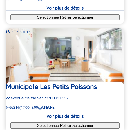
la
crèche
Voir plus de détails
Sélectionnée
Retirer
Sélectionner
Partenaire
Municipale Les Petits Poissons
Adresse
22 avenue Meissonier
78300
POISSY
de
DISTANCE
652 M
7:00-19:00
CRÈCHE
la
crèche
Voir plus de détails
Sélectionnée
Retirer
Sélectionner