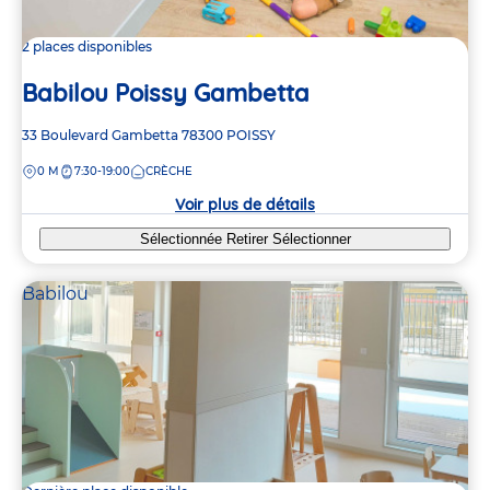
2 places disponibles
Babilou Poissy Gambetta
Adresse
33 Boulevard Gambetta
78300
POISSY
de
DISTANCE
0 M
7:30-19:00
CRÈCHE
la
crèche
Voir plus de détails
Sélectionnée
Retirer
Sélectionner
Babilou