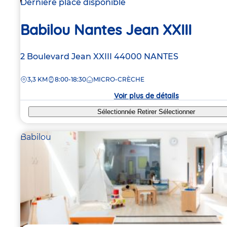
Dernière place disponible
Babilou Nantes Jean XXIII
Adresse
2 Boulevard Jean XXIII
44000
NANTES
de
DISTANCE
3,3 KM
8:00-18:30
MICRO-CRÈCHE
la
crèche
Voir plus de détails
Sélectionnée
Retirer
Sélectionner
Babilou