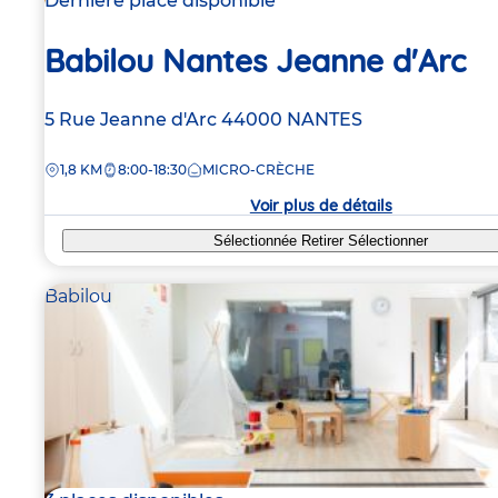
Dernière place disponible
Babilou Nantes Jeanne d'Arc
Adresse
5 Rue Jeanne d'Arc
44000
NANTES
de
DISTANCE
1,8 KM
8:00-18:30
MICRO-CRÈCHE
la
crèche
Voir plus de détails
Sélectionnée
Retirer
Sélectionner
Babilou