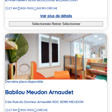
Adresse
85 Rue Galliéni
92100
BOULOGNE BILLANCOURT
de
DISTANCE
2,7 KM
8:00-19:00
MICRO-CRÈCHE
la
crèche
Voir plus de détails
Sélectionnée
Retirer
Sélectionner
Babilou
Dernière place disponible
Babilou Meudon Arnaudet
Adresse
5 bis Rue du Docteur Arnaudet
RDC
92190
MEUDON
de
DISTANCE
2,7 KM
8:00-19:00
CRÈCHE
la