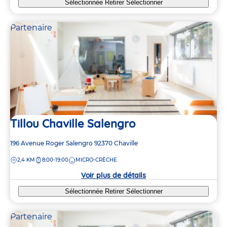
Sélectionnée
Retirer
Sélectionner
Partenaire
Tillou Chaville Salengro
Adresse
196 Avenue Roger Salengro
92370
Chaville
de
DISTANCE
2,4 KM
8:00-19:00
MICRO-CRÈCHE
la
crèche
Voir plus de détails
Sélectionnée
Retirer
Sélectionner
Partenaire