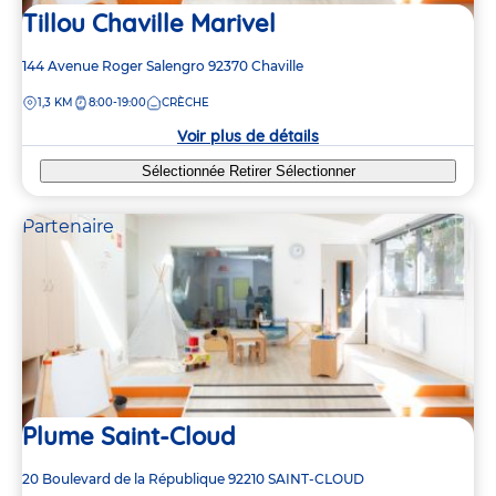
Tillou Chaville Marivel
Adresse
144 Avenue Roger Salengro
92370
Chaville
de
DISTANCE
1,3 KM
8:00-19:00
CRÈCHE
la
crèche
Voir plus de détails
Sélectionnée
Retirer
Sélectionner
Partenaire
Plume Saint-Cloud
Adresse
20 Boulevard de la République
92210
SAINT-CLOUD