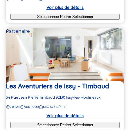
crèche
Voir plus de détails
Sélectionnée
Retirer
Sélectionner
Partenaire
Les Aventuriers de Issy - Timbaud
Adresse
54 Rue Jean Pierre Timbaud
92130
Issy-les-Moulineaux
de
DISTANCE
2,8 KM
8:00-19:00
MICRO-CRÈCHE
la
crèche
Voir plus de détails
Sélectionnée
Retirer
Sélectionner