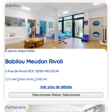
Babilou
2 places disponibles
Babilou Meudon Rivoli
Adresse
2 Rue de Rivoli
RDC
92190
MEUDON
de
DISTANCE
3,1 KM
8:00-19:00
CRÈCHE
la
crèche
Voir plus de détails
Sélectionnée
Retirer
Sélectionner
Partenaire