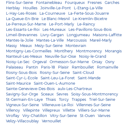
Flins-Sur-Seine
Fontainebleau
Fourqueux
Fresnes
Garches
Herblay
Houilles
Joinville-Le-Pont
L-Etang-La-Ville
L-Hay-Les-Roses
La-Courneuve
La-Ferte-Sous-Jouarre
La-Queue-En-Brie
Le Blanc-Mesnil
Le-Kremlin-Bicetre
Le-Perreux-Sur-Marne
Le-Port-Marly
Le-Raincy
Les-Essarts-Le-Roi
Les-Mureaux
Les-Pavillons-Sous-Bois
Limeil-Brevannes
Livry-Gargan
Longjumeau
Maisons-Laffitte
Mantes-la-Jolie
Mantes-La-Ville
Marcoussis
Mareil-Marly
Massy
Meaux
Mezy-Sur-Seine
Montevrain
Montigny-Les-Cormeilles
Montlhery
Montmorency
Morangis
Nanteuil-Les-Meaux
Neuville-Sur-Oise
Noisy-le-Grand
Noisy-Le-Sec
Orgeval
Ormesson-Sur-Marne
Orsay
Osny
Palaiseau
Pantin
Paris-18
Plaisir
Rambouillet
Romainville
Rosny-Sous-Bois
Rosny-Sur-Seine
Saint-Cloud
Saint-Cyr-L-Ecole
Saint-Leu-La-Foret
Saint-Mande
Saint-Maurice
Saint-Ouen-L-Aumone
Sainte-Genevieve-Des-Bois
aulx-Les-Chartreux
Savigny-Sur-Orge
Sceaux
Sevres
Soisy-Sous-Montmorency
St-Germain-En-Laye
Thiais
Torcy
Trappes
Triel-Sur-Seine
Vigneux-Sur-Seine
Villeneuve-Le-Roi
Villennes-Sur-Seine
Villenoy
Villepinte
Villepreux
Villette
Villiers-Sur-Marne
Viroflay
Viry-Chatillon
Vitry-Sur-Seine
St-Ouen
Vanves
Velizy-Villacoublay
Vernouillet