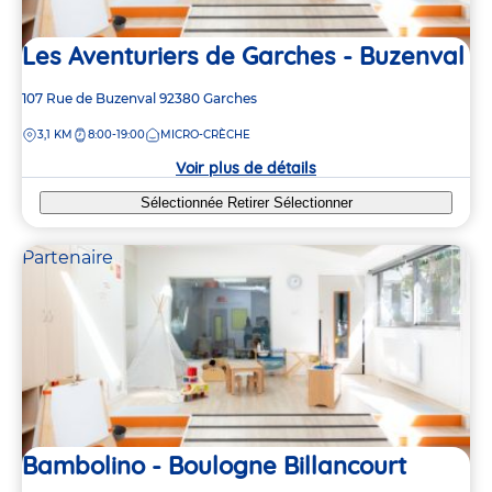
Les Aventuriers de Garches - Buzenval
Adresse
107 Rue de Buzenval
92380
Garches
de
DISTANCE
3,1 KM
8:00-19:00
MICRO-CRÈCHE
la
crèche
Voir plus de détails
Sélectionnée
Retirer
Sélectionner
Partenaire
Bambolino - Boulogne Billancourt