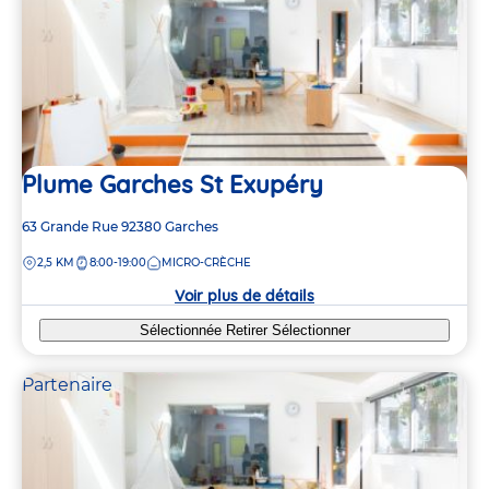
Plume Garches St Exupéry
Adresse
63 Grande Rue
92380
Garches
de
DISTANCE
2,5 KM
8:00-19:00
MICRO-CRÈCHE
la
crèche
Voir plus de détails
Sélectionnée
Retirer
Sélectionner
Partenaire