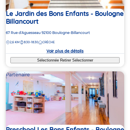
Le Jardin des Bons Enfants - Boulogne
Billancourt
Adresse
67 Rue d'Aguesseau
92100
Boulogne-Billancourt
de
DISTANCE
2,6 KM
8:30-18:30
CRÈCHE
la
crèche
Voir plus de détails
Sélectionnée
Retirer
Sélectionner
Partenaire
9
9
2
2
4
4
Preschool Les Bons Enfants - Boulogne