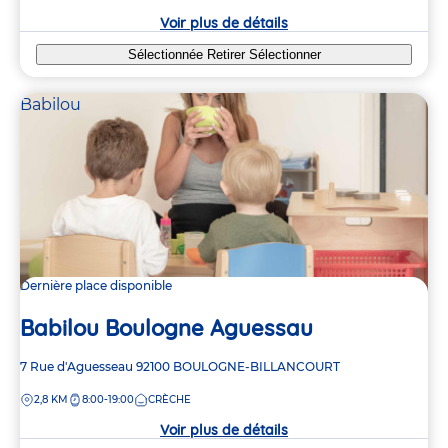
crèche
Voir plus de détails
Sélectionnée
Retirer
Sélectionner
Babilou
Dernière place disponible
Babilou Boulogne Aguessau
Adresse
7 Rue d'Aguesseau
92100
BOULOGNE-BILLANCOURT
de
DISTANCE
2,8 KM
8:00-19:00
CRÈCHE
la
crèche
Voir plus de détails