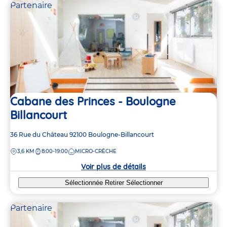
Partenaire
Cabane des Princes - Boulogne
Billancourt
Adresse
36 Rue du Château
92100
Boulogne-Billancourt
de
DISTANCE
3,6 KM
8:00-19:00
MICRO-CRÈCHE
la
crèche
Voir plus de détails
Sélectionnée
Retirer
Sélectionner
Partenaire