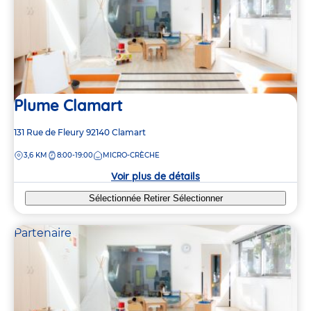
Plume Clamart
Adresse
131 Rue de Fleury
92140
Clamart
de
DISTANCE
3,6 KM
8:00-19:00
MICRO-CRÈCHE
la
crèche
Voir plus de détails
Sélectionnée
Retirer
Sélectionner
Partenaire