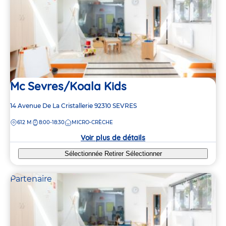
Mc Sevres/Koala Kids
Adresse
14 Avenue De La Cristallerie
92310
SEVRES
de
DISTANCE
612 M
8:00-18:30
MICRO-CRÈCHE
la
crèche
Voir plus de détails
Sélectionnée
Retirer
Sélectionner
Partenaire