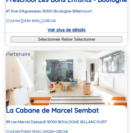
7
7
Adresse
67 Rue d'Aguesseau
92100
Boulogne-Billancourt
2
2
de
5
5
DISTANCE
2,6 KM
8:30-18:30
CRÈCHE
la
crèche
Voir plus de détails
Sélectionnée
Retirer
Sélectionner
Partenaire
La Cabane de Marcel Sembat
Adresse
99 rue Marcel Dassault
92100
BOULOGNE BILLANCOURT
de
DISTANCE
2,8 KM
8:00-19:00
MICRO-CRÈCHE
la