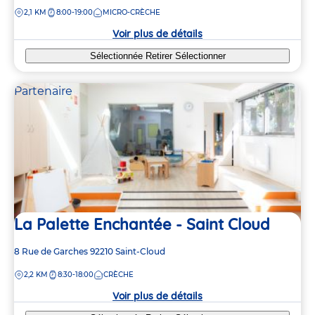
de
DISTANCE
2,1 KM
8:00-19:00
MICRO-CRÈCHE
la
crèche
Voir plus de détails
Sélectionnée
Retirer
Sélectionner
Partenaire
La Palette Enchantée - Saint Cloud
Adresse
8 Rue de Garches
92210
Saint-Cloud
de
DISTANCE
2,2 KM
8:30-18:00
CRÈCHE
la
crèche
Voir plus de détails