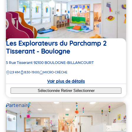
Les Explorateurs du Parchamp 2
Tisserant - Boulogne
Adresse
5 Rue Tisserant
92100
BOULOGNE-BILLANCOURT
de
DISTANCE
2,9 KM
8:30-19:00
MICRO-CRÈCHE
la
crèche
Voir plus de détails
Sélectionnée
Retirer
Sélectionner
Partenaire