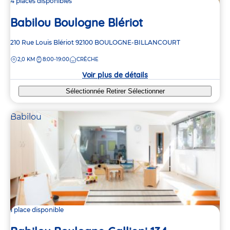
4 places disponibles
Babilou Boulogne Blériot
Adresse
210 Rue Louis Blériot
92100
BOULOGNE-BILLANCOURT
de
DISTANCE
2,0 KM
8:00-19:00
CRÈCHE
la
crèche
Voir plus de détails
Sélectionnée
Retirer
Sélectionner
Babilou
1 place disponible