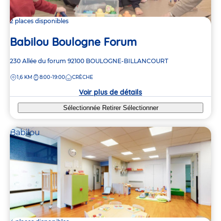
2 places disponibles
Babilou Boulogne Forum
Adresse
230 Allée du forum
92100
BOULOGNE-BILLANCOURT
de
DISTANCE
1,6 KM
8:00-19:00
CRÈCHE
la
crèche
Voir plus de détails
Sélectionnée
Retirer
Sélectionner
Babilou