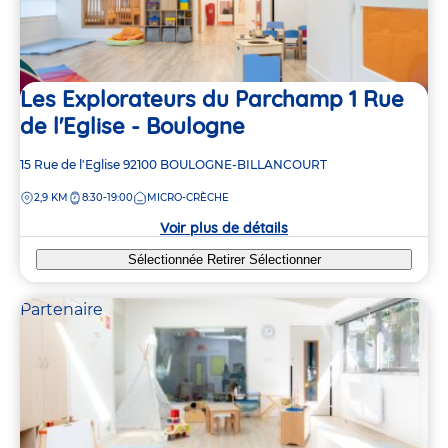
Les Explorateurs du Parchamp 1 Rue
de l'Eglise - Boulogne
Adresse
15 Rue de l'Eglise
92100
BOULOGNE-BILLANCOURT
de
DISTANCE
2,9 KM
8:30-19:00
MICRO-CRÈCHE
la
crèche
Voir plus de détails
Sélectionnée
Retirer
Sélectionner
Partenaire