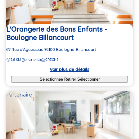
L'Orangerie des Bons Enfants -
Boulogne Billancourt
Adresse
67 Rue d'Aguesseau
92100
Boulogne-Billancourt
de
DISTANCE
2,6 KM
CRÈCHE
8:30-18:30
la
crèche
Voir plus de détails
Sélectionnée
Retirer
Sélectionner
Partenaire