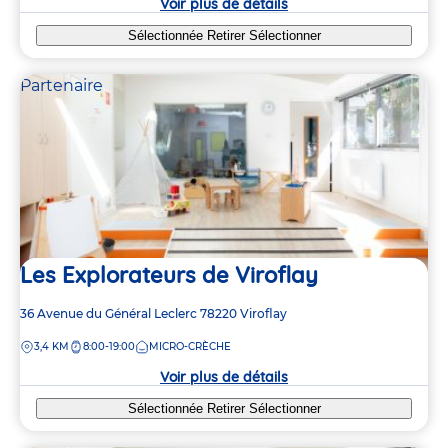
Voir plus de détails
Sélectionnée
Retirer
Sélectionner
Partenaire
Les Explorateurs de Viroflay
Adresse
36 Avenue du Général Leclerc
78220
Viroflay
de
DISTANCE
3,4 KM
8:00-19:00
MICRO-CRÈCHE
la
crèche
Voir plus de détails
Sélectionnée
Retirer
Sélectionner