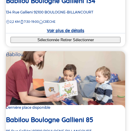
Babilou Boulogne Gallieni 134
Adresse
134 Rue Gallieni
92100
BOULOGNE-BILLANCOURT
de
DISTANCE
2,2 KM
7:30-19:00
CRÈCHE
la
crèche
Voir plus de détails
Sélectionnée
Retirer
Sélectionner
Babilou
Dernière place disponible
Babilou Boulogne Gallieni 85