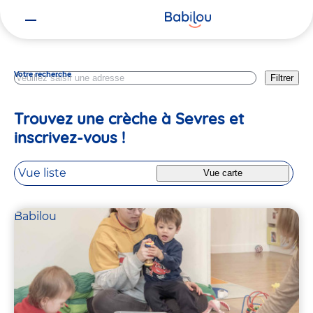
Vous
Hauts De Seine
êtes
ici
Votre recherche
Filtrer
Trouvez une crèche à Sevres et
inscrivez-vous !
Vue liste
Vue carte
Babilou