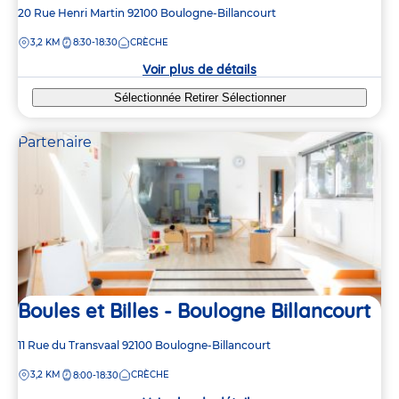
Adresse
20 Rue Henri Martin
92100
Boulogne-Billancourt
de
DISTANCE
3,2 KM
8:30-18:30
CRÈCHE
la
crèche
Voir plus de détails
Sélectionnée
Retirer
Sélectionner
Partenaire
Boules et Billes - Boulogne Billancourt
Adresse
11 Rue du Transvaal
92100
Boulogne-Billancourt
de
DISTANCE
3,2 KM
CRÈCHE
8:00-18:30
la
crèche