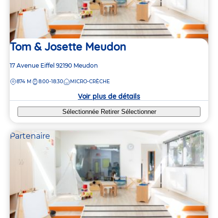
Tom & Josette Meudon
Adresse
17 Avenue Eiffel
92190
Meudon
de
DISTANCE
874 M
8:00-18:30
MICRO-CRÈCHE
la
crèche
Voir plus de détails
Sélectionnée
Retirer
Sélectionner
Partenaire