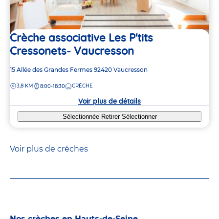
Crèche associative Les P'tits
Cressonets- Vaucresson
Adresse
15 Allée des Grandes Fermes
92420
Vaucresson
de
DISTANCE
3,8 KM
CRÈCHE
8:00-18:30
la
crèche
Voir plus de détails
Sélectionnée
Retirer
Sélectionner
Voir plus de crèches
Nos crèches en Hauts-de-Seine