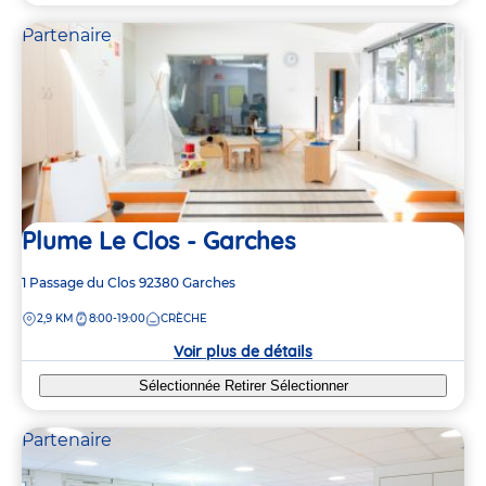
Partenaire
Plume Le Clos - Garches
Adresse
1 Passage du Clos
92380
Garches
de
DISTANCE
2,9 KM
8:00-19:00
CRÈCHE
la
crèche
Voir plus de détails
Sélectionnée
Retirer
Sélectionner
Partenaire