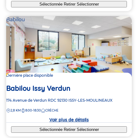
Sélectionnée
Retirer
Sélectionner
Babilou
Dernière place disponible
Babilou Issy Verdun
Adresse
174 Avenue de Verdun
RDC
92130
ISSY-LES-MOULINEAUX
de
DISTANCE
2,8 KM
8:00-18:30
CRÈCHE
la
crèche
Voir plus de détails
Sélectionnée
Retirer
Sélectionner