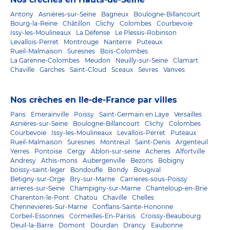
Antony
Asnières-sur-Seine
Bagneux
Boulogne-Billancourt
Bourg-la-Reine
Châtillon
Clichy
Colombes
Courbevoie
Issy-les-Moulineaux
La Défense
Le Plessis-Robinson
Levallois-Perret
Montrouge
Nanterre
Puteaux
Rueil-Malmaison
Suresnes
Bois-Colombes
La Garenne-Colombes
Meudon
Neuilly-sur-Seine
Clamart
Chaville
Garches
Saint-Cloud
Sceaux
Sevres
Vanves
Nos crèches en Ile-de-France par villes
Paris
Emerainville
Poissy
Saint-Germain en Laye
Versailles
Asnières-sur-Seine
Boulogne-Billancourt
Clichy
Colombes
Courbevoie
Issy-les-Moulineaux
Levallois-Perret
Puteaux
Rueil-Malmaison
Suresnes
Montreuil
Saint-Denis
Argenteuil
Yerres
Pontoise
Cergy
Ablon-sur-seine
Acheres
Alfortville
Andresy
Athis-mons
Aubergenville
Bezons
Bobigny
boissy-saint-leger
Bondoufle
Bondy
Bougival
Betigny-sur-Orge
Bry-sur-Marne
Carrieres-sous-Poissy
arrieres-sur-Seine
Champigny-sur-Marne
Chanteloup-en-Brie
Charenton-le-Pont
Chatou
Chaville
Chelles
Chennevieres-Sur-Marne
Conflans-Sainte-Honorine
Corbeil-Essonnes
Cormeilles-En-Parisis
Croissy-Beaubourg
Deuil-la-Barre
Domont
Dourdan
Drancy
Eaubonne