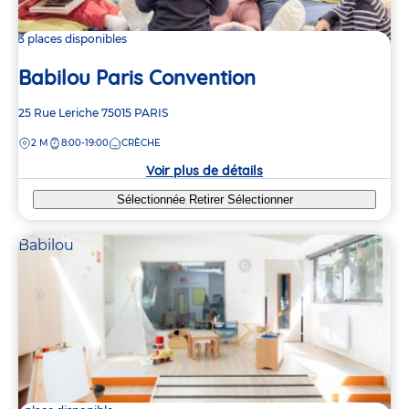
3 places disponibles
Babilou Paris Convention
Adresse
25 Rue Leriche
75015
PARIS
de
DISTANCE
2 M
8:00-19:00
CRÈCHE
la
crèche
Voir plus de détails
Sélectionnée
Retirer
Sélectionner
Babilou