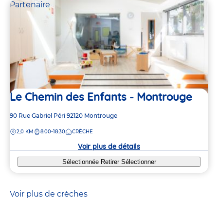
Partenaire
Le Chemin des Enfants - Montrouge
Adresse
90 Rue Gabriel Péri
92120
Montrouge
de
DISTANCE
2,0 KM
8:00-18:30
CRÈCHE
la
crèche
Voir plus de détails
Sélectionnée
Retirer
Sélectionner
Voir plus de crèches