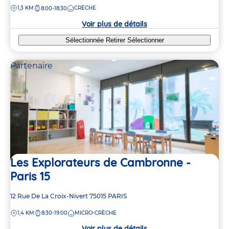
de
DISTANCE
1,3 KM
CRÈCHE
8:00-18:30
la
crèche
Voir plus de détails
Sélectionnée
Retirer
Sélectionner
Partenaire
Les Explorateurs de Cambronne -
Paris 15
Adresse
12 Rue De La Croix-Nivert
75015
PARIS
de
DISTANCE
1,4 KM
8:30-19:00
MICRO-CRÈCHE
la
crèche
Voir plus de détails