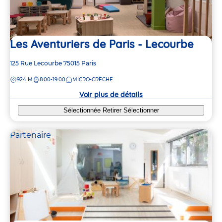
Les Aventuriers de Paris - Lecourbe
Adresse
125 Rue Lecourbe
75015
Paris
de
DISTANCE
924 M
8:00-19:00
MICRO-CRÈCHE
la
crèche
Voir plus de détails
Sélectionnée
Retirer
Sélectionner
Partenaire