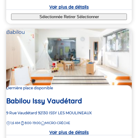
crèche
Voir plus de détails
Sélectionnée
Retirer
Sélectionner
Babilou
Dernière place disponible
Babilou Issy Vaudétard
Adresse
9 Rue Vaudétard
92130
ISSY LES MOULINEAUX
de
DISTANCE
1,6 KM
8:00-19:00
MICRO-CRÈCHE
la
crèche
Voir plus de détails