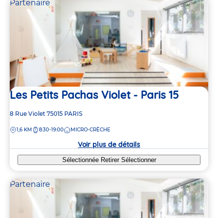
Partenaire
Les Petits Pachas Violet - Paris 15
Adresse
8 Rue Violet
75015
PARIS
de
DISTANCE
1,6 KM
8:30-19:00
MICRO-CRÈCHE
la
crèche
Voir plus de détails
Sélectionnée
Retirer
Sélectionner
Partenaire