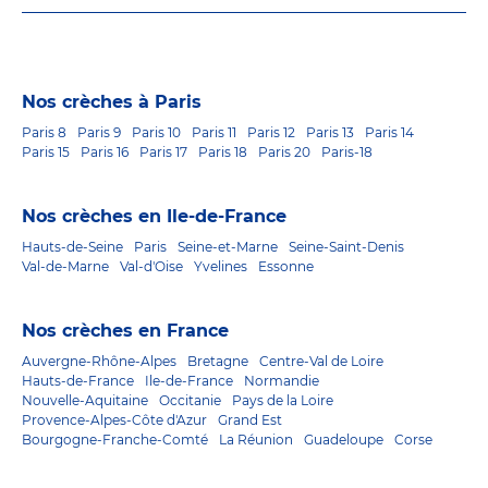
Nos crèches à Paris
Paris 8
Paris 9
Paris 10
Paris 11
Paris 12
Paris 13
Paris 14
Paris 15
Paris 16
Paris 17
Paris 18
Paris 20
Paris-18
Nos crèches en Ile-de-France
Hauts-de-Seine
Paris
Seine-et-Marne
Seine-Saint-Denis
Val-de-Marne
Val-d'Oise
Yvelines
Essonne
Nos crèches en France
Auvergne-Rhône-Alpes
Bretagne
Centre-Val de Loire
Hauts-de-France
Ile-de-France
Normandie
Nouvelle-Aquitaine
Occitanie
Pays de la Loire
Provence-Alpes-Côte d'Azur
Grand Est
Bourgogne-Franche-Comté
La Réunion
Guadeloupe
Corse