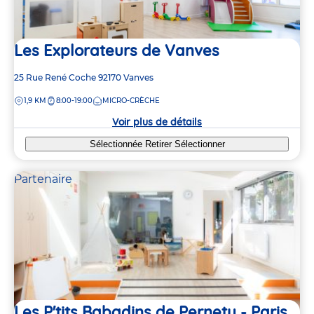
Les Explorateurs de Vanves
Adresse
25 Rue René Coche
92170
Vanves
de
DISTANCE
1,9 KM
8:00-19:00
MICRO-CRÈCHE
la
crèche
Voir plus de détails
Sélectionnée
Retirer
Sélectionner
Partenaire
Les P'tits Babadins de Pernety - Paris