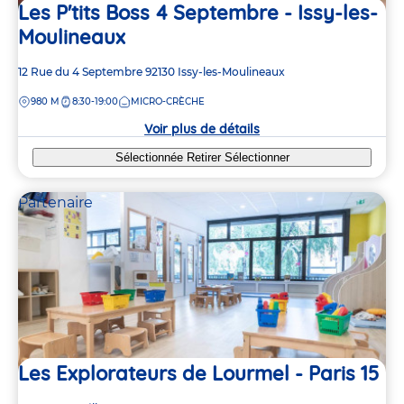
Les P'tits Boss 4 Septembre - Issy-les-
Moulineaux
Adresse
12 Rue du 4 Septembre
92130
Issy-les-Moulineaux
de
DISTANCE
980 M
8:30-19:00
MICRO-CRÈCHE
la
crèche
Voir plus de détails
Sélectionnée
Retirer
Sélectionner
Partenaire
Les Explorateurs de Lourmel - Paris 15