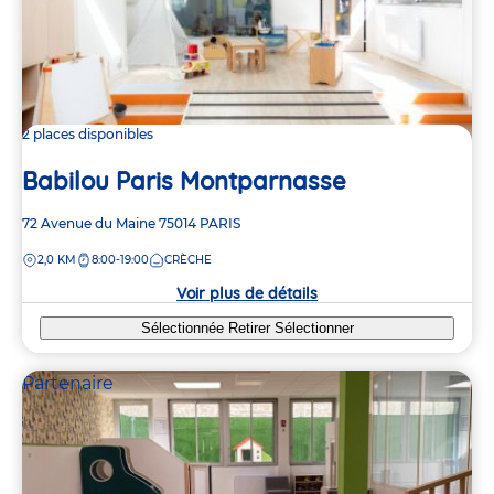
2 places disponibles
Babilou Paris Montparnasse
Adresse
72 Avenue du Maine
75014
PARIS
de
DISTANCE
2,0 KM
8:00-19:00
CRÈCHE
la
crèche
Voir plus de détails
Sélectionnée
Retirer
Sélectionner
Partenaire