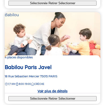
Sélectionnée
Retirer
Sélectionner
Babilou
4 places disponibles
Babilou Paris Javel
Adresse
18 Rue Sébastien Mercier
75015
PARIS
de
DISTANCE
1,7 KM
8:00-19:00
CRÈCHE
la
crèche
Voir plus de détails
Sélectionnée
Retirer
Sélectionner