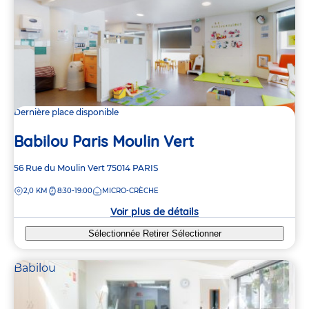
Dernière place disponible
Babilou Paris Moulin Vert
Adresse
56 Rue du Moulin Vert
75014
PARIS
de
DISTANCE
2,0 KM
8:30-19:00
MICRO-CRÈCHE
la
crèche
Voir plus de détails
Sélectionnée
Retirer
Sélectionner
Babilou