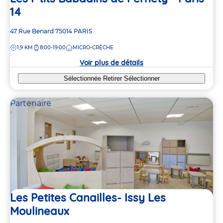
14
Adresse
47 Rue Benard
75014
PARIS
de
DISTANCE
1,9 KM
8:00-19:00
MICRO-CRÈCHE
la
crèche
Voir plus de détails
Sélectionnée
Retirer
Sélectionner
Partenaire
Les Petites Canailles- Issy Les
Moulineaux