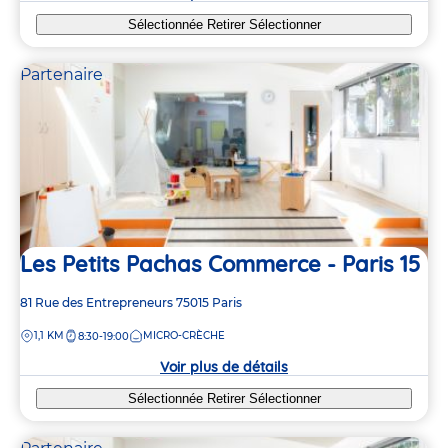
Sélectionnée
Retirer
Sélectionner
Partenaire
Les Petits Pachas Commerce - Paris 15
Adresse
81 Rue des Entrepreneurs
75015
Paris
de
DISTANCE
1,1 KM
MICRO-CRÈCHE
8:30-19:00
la
crèche
Voir plus de détails
Sélectionnée
Retirer
Sélectionner