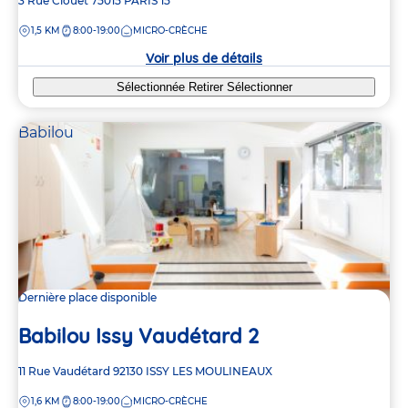
Adresse
3 Rue Clouet
75015
PARIS 15
de
DISTANCE
1,5 KM
8:00-19:00
MICRO-CRÈCHE
la
crèche
Voir plus de détails
Sélectionnée
Retirer
Sélectionner
Babilou
Dernière place disponible
Babilou Issy Vaudétard 2
Adresse
11 Rue Vaudétard
92130
ISSY LES MOULINEAUX
de
DISTANCE
1,6 KM
8:00-19:00
MICRO-CRÈCHE
la