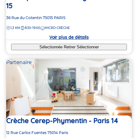
15
Adresse
36 Rue du Cotentin
75015
PARIS
de
DISTANCE
1,3 KM
8:30-19:00
MICRO-CRÈCHE
la
crèche
Voir plus de détails
Sélectionnée
Retirer
Sélectionner
Partenaire
Crèche Cerep-Phymentin - Paris 14
Adresse
12 Rue Carlos Fuentes
75014
Paris