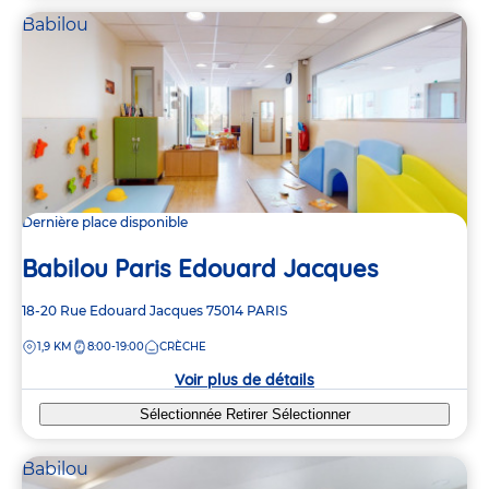
Babilou
Dernière place disponible
Babilou Paris Edouard Jacques
Adresse
18-20 Rue Edouard Jacques
75014
PARIS
de
DISTANCE
1,9 KM
8:00-19:00
CRÈCHE
la
crèche
Voir plus de détails
Sélectionnée
Retirer
Sélectionner
Babilou