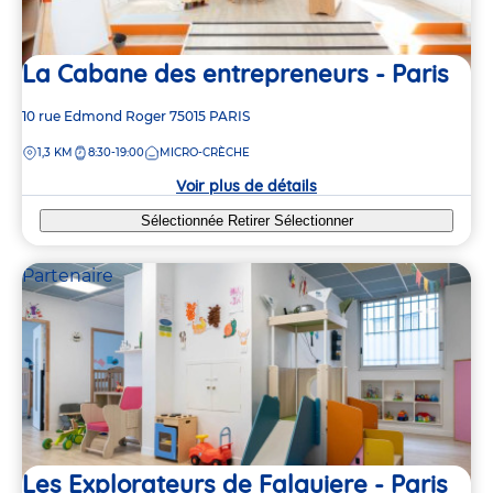
10
6
18
18
La Cabane des entrepreneurs - Paris
3
4
2
Adresse
10 rue Edmond Roger
75015
PARIS
de
DISTANCE
1,3 KM
8:30-19:00
MICRO-CRÈCHE
la
crèche
Voir plus de détails
Sélectionnée
Retirer
Sélectionner
Partenaire
Les Explorateurs de Falguiere - Paris