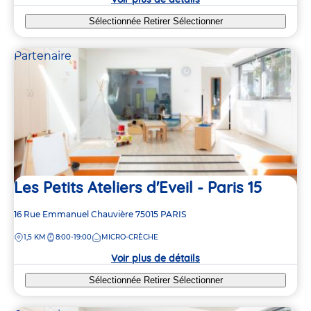
Sélectionnée
Retirer
Sélectionner
Partenaire
Les Petits Ateliers d'Eveil - Paris 15
Adresse
16 Rue Emmanuel Chauvière
75015
PARIS
de
DISTANCE
1,5 KM
8:00-19:00
MICRO-CRÈCHE
la
crèche
Voir plus de détails
Sélectionnée
Retirer
Sélectionner