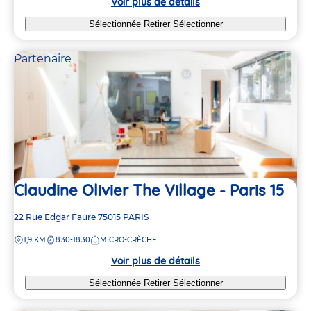
Voir plus de détails
Sélectionnée
Retirer
Sélectionner
Partenaire
Claudine Olivier The Village - Paris 15
Adresse
22 Rue Edgar Faure
75015
PARIS
de
DISTANCE
1,9 KM
8:30-18:30
MICRO-CRÈCHE
la
crèche
Voir plus de détails
Sélectionnée
Retirer
Sélectionner