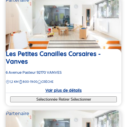
Partenaire
Les Petites Canailles Corsaires -
Vanves
Adresse
6 Avenue Pasteur
92170
VANVES
de
DISTANCE
1,2 KM
8:00-19:00
CRÈCHE
la
crèche
Voir plus de détails
Sélectionnée
Retirer
Sélectionner
Partenaire