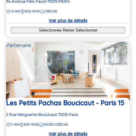
Adresse
94 Avenue Félix Faure
75015
PARIS
de
DISTANCE
1,0 KM
8:30-19:00
CRÈCHE
la
crèche
Voir plus de détails
Sélectionnée
Retirer
Sélectionner
Partenaire
Les Petits Pachas Boucicaut - Paris 15
Adresse
2 Rue Marguerite Boucicaut
75015
Paris
de
DISTANCE
1,1 KM
8:30-19:00
MICRO-CRÈCHE
la
crèche
Voir plus de détails