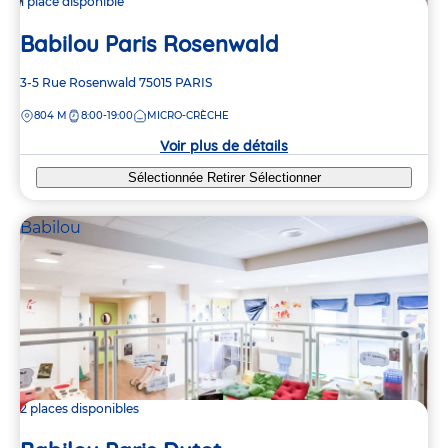
1 place disponible
Babilou Paris Rosenwald
Adresse
3-5 Rue Rosenwald
75015
PARIS
de
DISTANCE
804 M
8:00-19:00
MICRO-CRÈCHE
la
crèche
Voir plus de détails
Sélectionnée
Retirer
Sélectionner
Babilou
2 places disponibles