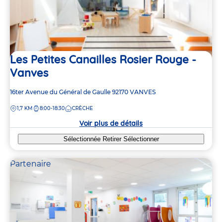
Les Petites Canailles Rosier Rouge -
Vanves
Adresse
16ter Avenue du Général de Gaulle
92170
VANVES
de
DISTANCE
1,7 KM
8:00-18:30
CRÈCHE
la
crèche
Voir plus de détails
Sélectionnée
Retirer
Sélectionner
Partenaire