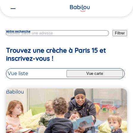
Vous
Paris
êtes
ici
Votre recherche
Filtrer
Trouvez une crèche à Paris 15 et
inscrivez-vous !
Vue liste
Vue carte
Babilou