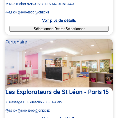
Adresse
16 Rue Kleber
92130
ISSY-LES-MOULINEAUX
de
DISTANCE
1,9 KM
8:00-18:30
CRÈCHE
la
crèche
Voir plus de détails
Sélectionnée
Retirer
Sélectionner
Partenaire
Les Explorateurs de St Léon - Paris 15
Adresse
16 Passage Du Guesclin
75015
PARIS
de
DISTANCE
1,9 KM
8:00-19:00
CRÈCHE
la
crèche