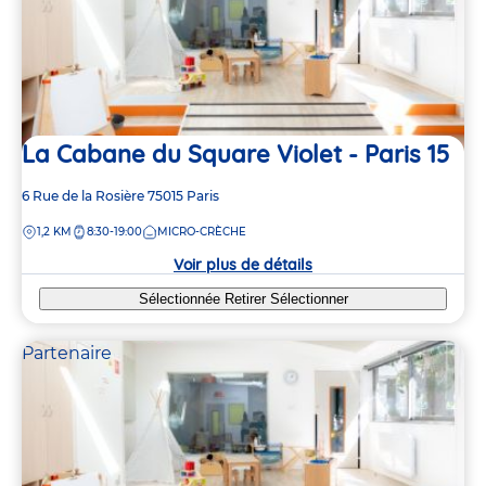
La Cabane du Square Violet - Paris 15
Adresse
6 Rue de la Rosière
75015
Paris
de
DISTANCE
1,2 KM
8:30-19:00
MICRO-CRÈCHE
la
crèche
Voir plus de détails
Sélectionnée
Retirer
Sélectionner
Partenaire
2
9
3