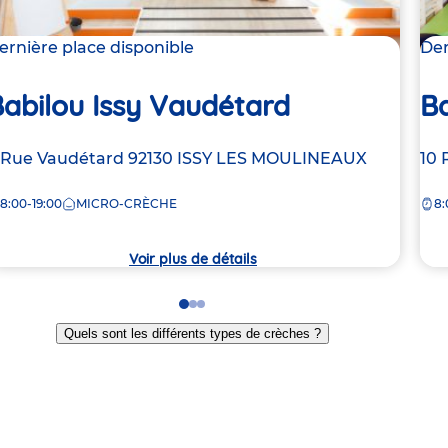
ernière place disponible
Der
abilou Issy Vaudétard
Ba
dresse
 Rue Vaudétard
92130
ISSY LES MOULINEAUX
Ad
10 
e
de
8:00-19:00
MICRO-CRÈCHE
8:
la
rèche
crè
Voir plus de détails
Go
Go
Go
to
to
to
Quels sont les différents types de crèches ?
slide
slide
slide
1
2
3