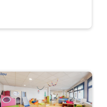
ilou
Babil