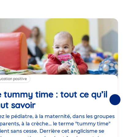
ucation positive
Alim
 tummy time : tout ce qu’il
Cha
Suivantes
ut savoir
Article
mé
con
z le pédiatre, à la maternité, dans les groupes
parents, à la crèche… le terme "tummy time"
Le la
ient sans cesse. Derrière cet anglicisme se
d’ut