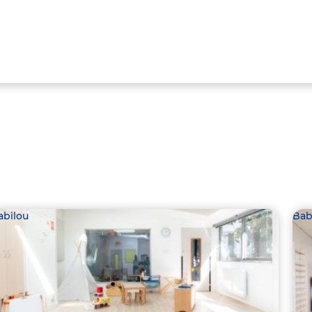
abilou
Bab