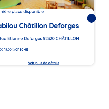
nière place disponible
2 pla
Suivantes
Bab
bilou Châtillon Deforges
Br
resse
Rue Etienne Deforges
92320
CHÂTILLON
Adre
7 Al
00-19:00
CRÈCHE
de
8:00
la
che
crèc
Voir plus de détails