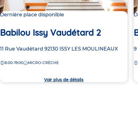
Dernière place disponible
D
Babilou Issy Vaudétard 2
B
Adresse
11 Rue Vaudétard
92130
ISSY LES MOULINEAUX
A
9
de
d
8:00-19:00
MICRO-CRÈCHE
la
la
crèche
c
Voir plus de détails