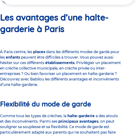
ici
Les avantages d’une halte-garderie à Paris
Les avantages d’une halte-
garderie à Paris
À Paris centre, les
places
dans les différents modes de garde pour
les
enfants
peuvent être difficiles à trouver. Vous pouvez aussi
hésiter sur ces différents
établissements
. Privilégier un placement
en
crèche collective municipale
, en crèche privée ou inter-
entreprises ? Ou bien favoriser un placement en halte-garderie ?
Découvrez avec Babilou les différents avantages et inconvénients
d’une halte-garderie.
Flexibilité du mode de garde
Comme tous les
types de crèches
, la
halte-garderie
a des atouts
et des inconvénients. Parmi ses
principaux avantages
, on peut
souligner sa souplesse et sa flexibilité. Ce mode de garde est
particulièrement adapté aux parents qui ne souhaitent pas faire