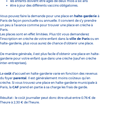
les enfants doivent être âgés de deux mois à six ans
être à jour des différents vaccins obligatoires.
Vous pouvez faire la demande pour une place en
halte-garderie
à
Paris de façon ponctuelle ou annuelle. Il convient de s’y prendre
un peu à l’avance comme pour trouver une place en
crèche à
Paris
.
Les places sont en effet limitées. Plus tôt vous demanderez
l’inscription en crèche
de votre enfant dans la
ville de Paris
ou en
halte-garderie, plus vous aurez de chance d'obtenir une place.
De manière générale, il est plus facile d’obtenir une place en halte-
garderie pour votre enfant que dans une crèche (sauf en crèche
inter-entreprises).
Le
coût
d’accueil en halte-garderie varie en fonction des revenus
du foyer
parental
. Il est généralement moins coûteux qu’en
crèche. Si vous trouvez une place en halte-garderie municipale à
Paris, la
CAF
prend en partie à sa charge les frais de garde.
Résultat : le coût journalier peut donc être situé entre 0.76 € de
l’heure à 2.30 € de l’heure.