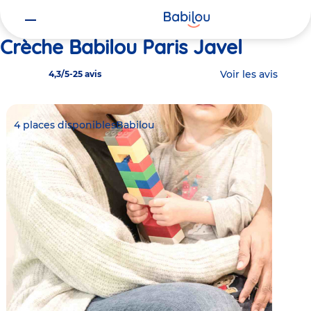
Vous
Accueil
Babilou Paris Javel
êtes
ici
Crèche Babilou Paris Javel
Voir les avis
4,3/5
-
25 avis
4 places disponibles
Babilou