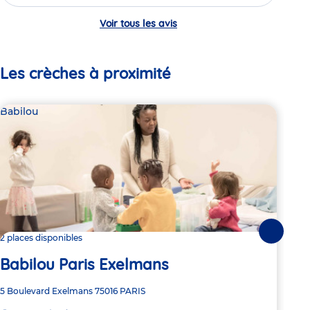
Voir tous les avis
Les crèches à proximité
Babilou
Bab
Suivante
2 places disponibles
3 pl
Babilou Paris Exelmans
Ba
Adresse
5 Boulevard Exelmans
75016
PARIS
Adre
25 R
de
de