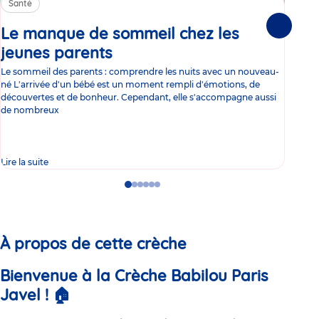
Santé
Sa
Le manque de sommeil chez les
Gr
Suivante
jeunes parents
Article
co
Le sommeil des parents : comprendre les nuits avec un nouveau-
Les 
né L'arrivée d'un bébé est un moment rempli d'émotions, de
les 
découvertes et de bonheur. Cependant, elle s'accompagne aussi
l'es
de nombreux
gast
Lire la suite
Lire 
Go
Go
Go
Go
Go
Go
to
to
to
to
to
to
slide
slide
slide
slide
slide
slide
1
2
3
4
5
6
À propos de cette crèche
Bienvenue à la Crèche Babilou Paris
Javel !
🏠