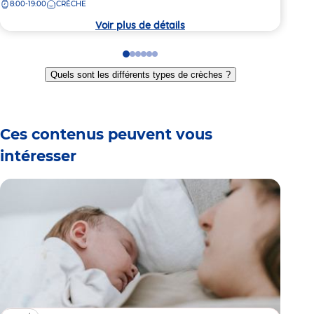
8:00-19:00
CRÈCHE
8:
la
la
crèche
crèc
Voir plus de détails
Go
Go
Go
Go
Go
Go
to
to
to
to
to
to
Quels sont les différents types de crèches ?
slide
slide
slide
slide
slide
slide
1
2
3
4
5
6
Ces contenus peuvent vous
intéresser