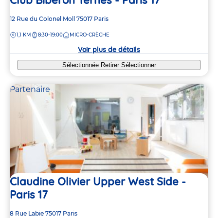
Adresse
12 Rue du Colonel Moll
75017
Paris
de
DISTANCE
1,1 KM
8:30-19:00
MICRO-CRÈCHE
la
crèche
Voir plus de détails
Sélectionnée
Retirer
Sélectionner
Partenaire
Claudine Olivier Upper West Side -
Paris 17
Adresse
8 Rue Labie
75017
Paris