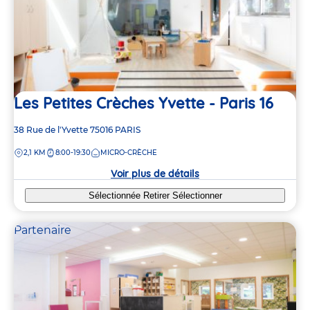
Les Petites Crèches Yvette - Paris 16
Adresse
38 Rue de l'Yvette
75016
PARIS
de
DISTANCE
2,1 KM
8:00-19:30
MICRO-CRÈCHE
la
crèche
Voir plus de détails
Sélectionnée
Retirer
Sélectionner
Partenaire