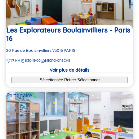
Les Explorateurs Boulainvilliers - Paris
16
Adresse
20 Rue de Boulainvilliers
75016
PARIS
de
DISTANCE
1,7 KM
8:30-19:00
MICRO-CRÈCHE
la
crèche
Voir plus de détails
Sélectionnée
Retirer
Sélectionner
Partenaire
7
23
9
2