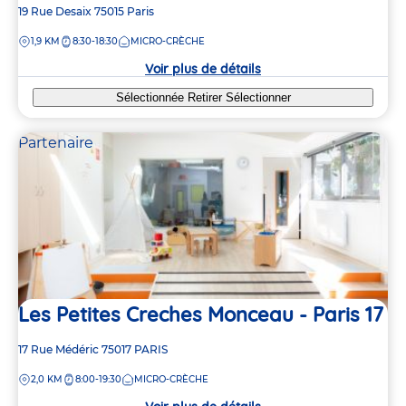
Adresse
19 Rue Desaix
75015
Paris
de
DISTANCE
1,9 KM
8:30-18:30
MICRO-CRÈCHE
la
crèche
Voir plus de détails
Sélectionnée
Retirer
Sélectionner
Partenaire
Les Petites Creches Monceau - Paris 17
Adresse
17 Rue Médéric
75017
PARIS
de
DISTANCE
2,0 KM
8:00-19:30
MICRO-CRÈCHE
la
crèche