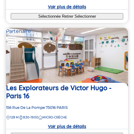
crèche
Voir plus de détails
Sélectionnée
Retirer
Sélectionner
Partenaire
Les Explorateurs de Victor Hugo -
Paris 16
Adresse
156 Rue De La Pompe
75016
PARIS
de
DISTANCE
128 M
8:30-19:00
MICRO-CRÈCHE
la
crèche
Voir plus de détails