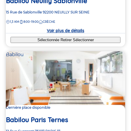
Babilou Neuilly Sablonville
Adresse
15 Rue de Sablonville
92200
NEUILLY SUR SEINE
de
DISTANCE
1,3 KM
8:00-19:00
CRÈCHE
la
crèche
Voir plus de détails
Sélectionnée
Retirer
Sélectionner
Babilou
Dernière place disponible
Babilou Paris Ternes