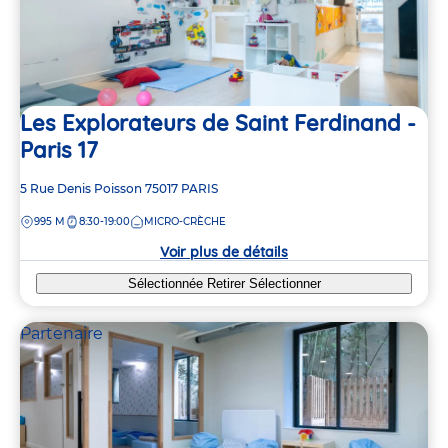
Les Explorateurs de Saint Ferdinand -
Paris 17
Adresse
5 Rue Denis Poisson
75017
PARIS
de
DISTANCE
995 M
8:30-19:00
MICRO-CRÈCHE
la
crèche
Voir plus de détails
Sélectionnée
Retirer
Sélectionner
Partenaire