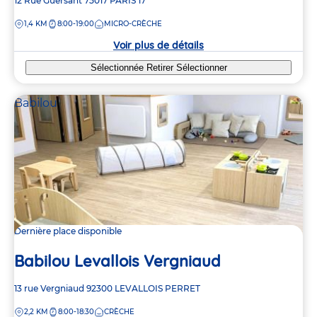
Adresse
12 Rue Guersant
75017
PARIS 17
de
DISTANCE
1,4 KM
8:00-19:00
MICRO-CRÈCHE
la
crèche
Voir plus de détails
Sélectionnée
Retirer
Sélectionner
Babilou
Dernière place disponible
Babilou Levallois Vergniaud
Adresse
13 rue Vergniaud
92300
LEVALLOIS PERRET
de
DISTANCE
2,2 KM
8:00-18:30
CRÈCHE
la