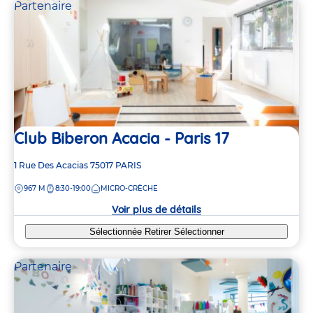
Partenaire
Club Biberon Acacia - Paris 17
Adresse
1 Rue Des Acacias
75017
PARIS
de
DISTANCE
967 M
8:30-19:00
MICRO-CRÈCHE
la
crèche
Voir plus de détails
Sélectionnée
Retirer
Sélectionner
Partenaire