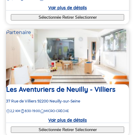
crèche
Voir plus de détails
Sélectionnée
Retirer
Sélectionner
Partenaire
Les Aventuriers de Neuilly - Villiers
Adresse
37 Rue de Villiers
92200
Neuilly-sur-Seine
de
DISTANCE
2,2 KM
8:30-19:00
MICRO-CRÈCHE
la
crèche
Voir plus de détails
Sélectionnée
Retirer
Sélectionner