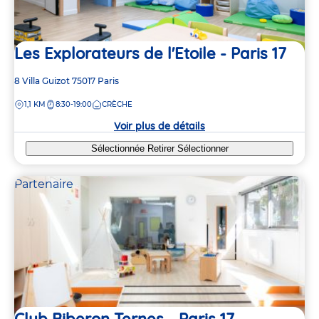
Les Explorateurs de l'Etoile - Paris 17
Adresse
8 Villa Guizot
75017
Paris
de
DISTANCE
1,1 KM
8:30-19:00
CRÈCHE
la
crèche
Voir plus de détails
Sélectionnée
Retirer
Sélectionner
Partenaire
Club Biberon Ternes - Paris 17