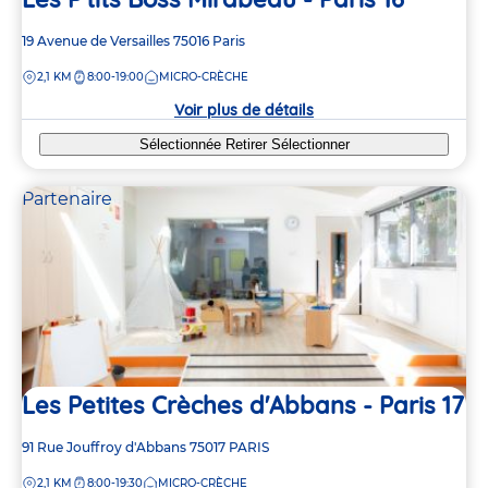
Adresse
19 Avenue de Versailles
75016
Paris
de
DISTANCE
2,1 KM
8:00-19:00
MICRO-CRÈCHE
la
crèche
Voir plus de détails
Sélectionnée
Retirer
Sélectionner
Partenaire
Les Petites Crèches d'Abbans - Paris 17
Adresse
91 Rue Jouffroy d'Abbans
75017
PARIS
de
DISTANCE
2,1 KM
8:00-19:30
MICRO-CRÈCHE
la