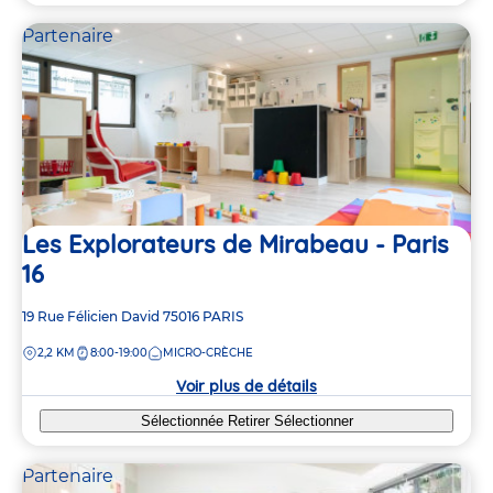
Partenaire
Les Explorateurs de Mirabeau - Paris
16
Adresse
19 Rue Félicien David
75016
PARIS
de
DISTANCE
2,2 KM
8:00-19:00
MICRO-CRÈCHE
la
crèche
Voir plus de détails
Sélectionnée
Retirer
Sélectionner
Partenaire