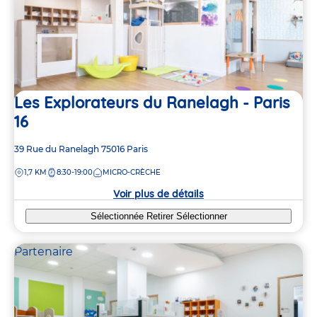
Les Explorateurs du Ranelagh - Paris
16
Adresse
39 Rue du Ranelagh
75016
Paris
de
DISTANCE
1,7 KM
8:30-19:00
MICRO-CRÈCHE
la
crèche
Voir plus de détails
Sélectionnée
Retirer
Sélectionner
Partenaire