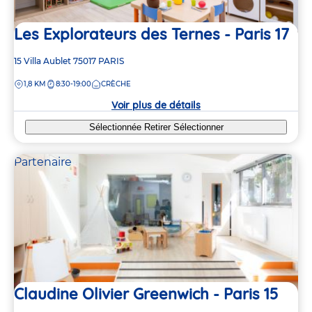
11
11
Les Explorateurs des Ternes - Paris 17
4
2
Adresse
15 Villa Aublet
75017
PARIS
15
7
de
DISTANCE
1,8 KM
8:30-19:00
CRÈCHE
la
crèche
Voir plus de détails
Sélectionnée
Retirer
Sélectionner
Partenaire
Claudine Olivier Greenwich - Paris 15