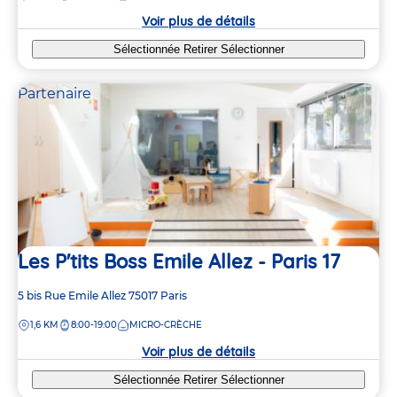
Voir plus de détails
Sélectionnée
Retirer
Sélectionner
Partenaire
Les P'tits Boss Emile Allez - Paris 17
Adresse
5 bis Rue Emile Allez
75017
Paris
de
DISTANCE
1,6 KM
8:00-19:00
MICRO-CRÈCHE
la
crèche
Voir plus de détails
Sélectionnée
Retirer
Sélectionner