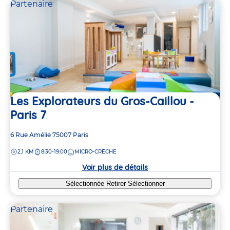
Partenaire
Les Explorateurs du Gros-Caillou -
Paris 7
Adresse
6 Rue Amélie
75007
Paris
de
DISTANCE
2,1 KM
8:30-19:00
MICRO-CRÈCHE
la
crèche
Voir plus de détails
Sélectionnée
Retirer
Sélectionner
Partenaire