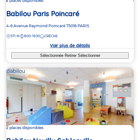
2 places disponibles
Babilou Paris Poincaré
Adresse
4-6 Avenue Raymond Poincaré
75016
PARIS
de
DISTANCE
571 M
8:00-19:30
CRÈCHE
la
crèche
Voir plus de détails
Sélectionnée
Retirer
Sélectionner
Babilou
2 places disponibles