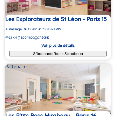
Les Explorateurs de St Léon - Paris 15
Adresse
16 Passage Du Guesclin
75015
PARIS
de
DISTANCE
2,1 KM
8:00-19:00
CRÈCHE
la
crèche
Voir plus de détails
Sélectionnée
Retirer
Sélectionner
Partenaire
Les P'tits Boss Mirabeau - Paris 16