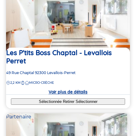
Les P'tits Boss Chaptal - Levallois
Perret
Adresse
49 Rue Chaptal
92300
Levallois-Perret
de
DISTANCE
2,2 KM
MICRO-CRÈCHE
la
crèche
Voir plus de détails
Sélectionnée
Retirer
Sélectionner
Partenaire