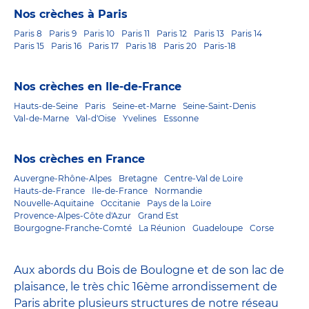
Nos crèches à Paris
Paris 8
Paris 9
Paris 10
Paris 11
Paris 12
Paris 13
Paris 14
Paris 15
Paris 16
Paris 17
Paris 18
Paris 20
Paris-18
Nos crèches en Ile-de-France
Hauts-de-Seine
Paris
Seine-et-Marne
Seine-Saint-Denis
Val-de-Marne
Val-d'Oise
Yvelines
Essonne
Nos crèches en France
Auvergne-Rhône-Alpes
Bretagne
Centre-Val de Loire
Hauts-de-France
Ile-de-France
Normandie
Nouvelle-Aquitaine
Occitanie
Pays de la Loire
Provence-Alpes-Côte d'Azur
Grand Est
Bourgogne-Franche-Comté
La Réunion
Guadeloupe
Corse
Aux abords du Bois de Boulogne et de son lac de
plaisance, le très chic 16ème arrondissement de
Paris abrite plusieurs structures de notre réseau