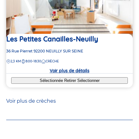
Les Petites Canailles-Neuilly
Adresse
36 Rue Pierret
92200
NEUILLY SUR SEINE
de
DISTANCE
2,3 KM
8:00-18:30
CRÈCHE
la
crèche
Voir plus de détails
Sélectionnée
Retirer
Sélectionner
Voir plus de crèches