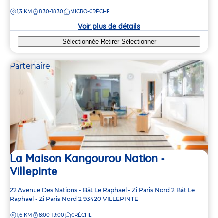
de
DISTANCE
1,3 KM
8:30-18:30
MICRO-CRÈCHE
la
crèche
Voir plus de détails
Sélectionnée
Retirer
Sélectionner
Partenaire
La Maison Kangourou Nation -
Villepinte
Adresse
22 Avenue Des Nations - Bât Le Raphaël - Zi Paris Nord 2
Bât Le
de
Raphaël - Zi Paris Nord 2
93420
VILLEPINTE
la
DISTANCE
1,6 KM
8:00-19:00
CRÈCHE
crèche