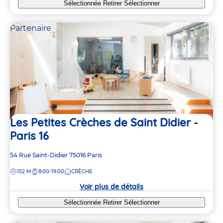
Sélectionnée
Retirer
Sélectionner
Partenaire
Les Petites Crèches de Saint Didier -
Paris 16
Adresse
54 Rue Saint-Didier
75016
Paris
de
DISTANCE
152 M
8:00-19:00
CRÈCHE
la
crèche
Voir plus de détails
Sélectionnée
Retirer
Sélectionner