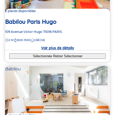
2 places disponibles
Babilou Paris Hugo
Adresse
109 Avenue Victor Hugo
75016
PARIS
de
DISTANCE
2 M
8:00-19:00
CRÈCHE
la
crèche
Voir plus de détails
Sélectionnée
Retirer
Sélectionner
Babilou