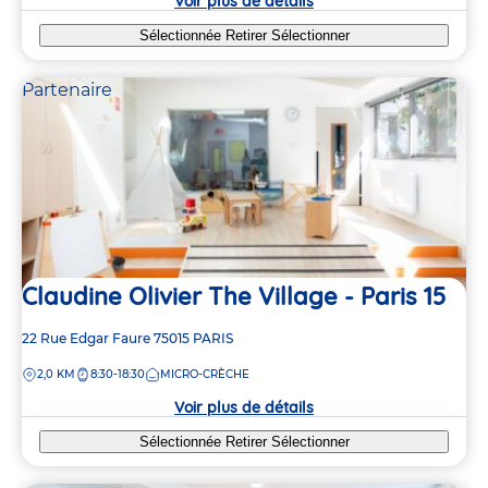
Voir plus de détails
Sélectionnée
Retirer
Sélectionner
Partenaire
Claudine Olivier The Village - Paris 15
Adresse
22 Rue Edgar Faure
75015
PARIS
de
DISTANCE
2,0 KM
8:30-18:30
MICRO-CRÈCHE
la
crèche
Voir plus de détails
Sélectionnée
Retirer
Sélectionner