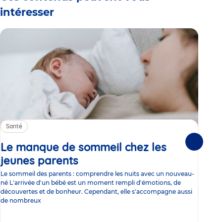
intéresser
Santé
Sa
Le manque de sommeil chez les
Gr
Suivante
jeunes parents
Article
co
Le sommeil des parents : comprendre les nuits avec un nouveau-
Les 
né L'arrivée d'un bébé est un moment rempli d'émotions, de
les 
découvertes et de bonheur. Cependant, elle s'accompagne aussi
l'es
de nombreux
gast