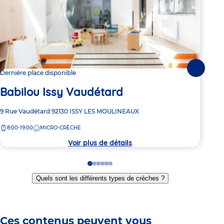
Suivante
Dernière place disponible
3 pl
Babilou Issy Vaudétard
Ba
Adresse
9 Rue Vaudétard
92130
ISSY LES MOULINEAUX
Adre
25 R
de
de
8:00-19:00
MICRO-CRÈCHE
8:
la
la
crèche
crèc
Voir plus de détails
Go
Go
Go
Go
Go
Go
to
to
to
to
to
to
Quels sont les différents types de crèches ?
slide
slide
slide
slide
slide
slide
1
2
3
4
5
6
Ces contenus peuvent vous