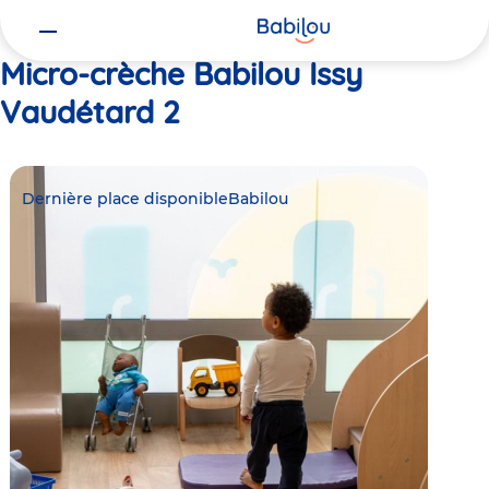
Vous
Accueil
Babilou Issy Vaudétard 2
êtes
ici
Micro-crèche Babilou Issy
Vaudétard 2
Dernière place disponible
Babilou