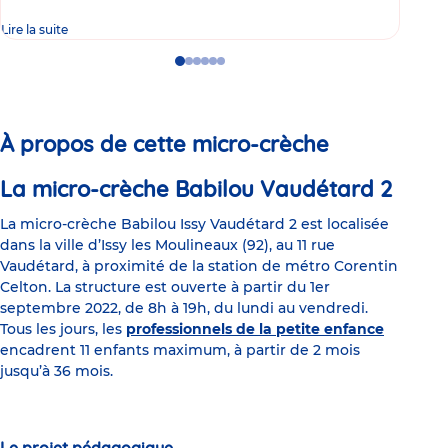
Lire la suite
Lire 
Go
Go
Go
Go
Go
Go
to
to
to
to
to
to
slide
slide
slide
slide
slide
slide
1
2
3
4
5
6
À propos de cette micro-crèche
La micro-crèche Babilou Vaudétard 2
La micro-crèche Babilou Issy Vaudétard 2 est localisée
dans la ville d’Issy les Moulineaux (92), au 11 rue
Vaudétard, à proximité de la station de métro Corentin
Celton. La structure est ouverte à partir du 1er
septembre 2022, de 8h à 19h, du lundi au vendredi.
Tous les jours, les
professionnels de la petite enfance
encadrent 11 enfants maximum, à partir de 2 mois
jusqu’à 36 mois.
Le projet pédagogique