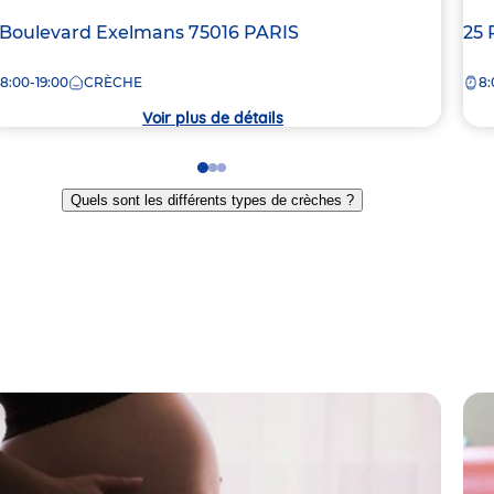
dresse
 Boulevard Exelmans
75016
PARIS
Ad
25 
e
de
8:00-19:00
CRÈCHE
8:
la
rèche
crè
Voir plus de détails
Go
Go
Go
to
to
to
Quels sont les différents types de crèches ?
slide
slide
slide
1
2
3