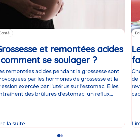
Santé
Ed
Grossesse et remontées acides
Le
: comment se soulager ?
Article
fa
es remontées acides pendant la grossesse sont
Che
rovoquées par les hormones de grossesse et la
de 
ression exercée par l'utérus sur l'estomac. Elles
rev
ntraînent des brûlures d'estomac, un reflux
cac
astrique
le
ire la suite
Lir
Go
Go