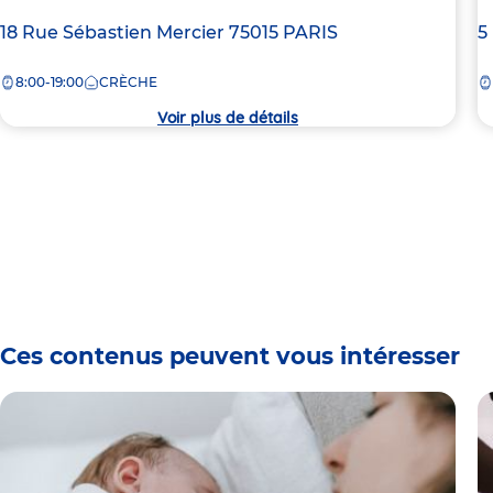
Adresse
18 Rue Sébastien Mercier
75015
PARIS
A
5
de
d
8:00-19:00
CRÈCHE
la
la
crèche
c
Voir plus de détails
Ces contenus peuvent vous intéresser