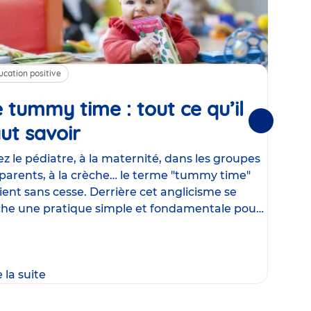
ucation positive
Alim
 tummy time : tout ce qu’il
Cha
Suivantes
ut savoir
Article
mé
con
z le pédiatre, à la maternité, dans les groupes
parents, à la crèche… le terme "tummy time"
Le la
ient sans cesse. Derrière cet anglicisme se
d’ut
he une pratique simple et fondamentale pour
temp
rapi
crée
e la suite
Lire 