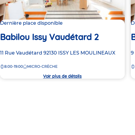
Dernière place disponible
D
Babilou Issy Vaudétard 2
B
Adresse
11 Rue Vaudétard
92130
ISSY LES MOULINEAUX
A
9
de
d
8:00-19:00
MICRO-CRÈCHE
la
la
crèche
c
Voir plus de détails