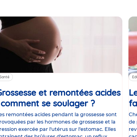
Santé
Ed
Grossesse et remontées acides
Le
: comment se soulager ?
Article
fa
es remontées acides pendant la grossesse sont
Che
rovoquées par les hormones de grossesse et la
de 
ression exercée par l'utérus sur l'estomac. Elles
rev
ntraînent des brûlures d'estomac, un reflux
cac