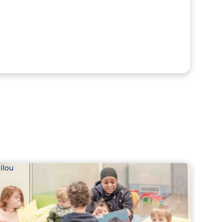
ilou
Babil