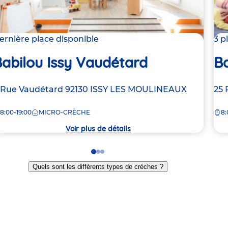
ernière place disponible
3 p
abilou Issy Vaudétard
Ba
dresse
 Rue Vaudétard
92130
ISSY LES MOULINEAUX
Ad
25 
e
de
8:00-19:00
MICRO-CRÈCHE
8:
la
rèche
crè
Voir plus de détails
Go
Go
Go
to
to
to
Quels sont les différents types de crèches ?
slide
slide
slide
1
2
3