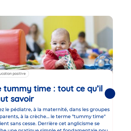
ucation positive
Alim
 tummy time : tout ce qu’il
Cha
Suivantes
ut savoir
Article
mé
con
z le pédiatre, à la maternité, dans les groupes
parents, à la crèche… le terme "tummy time"
Le la
ient sans cesse. Derrière cet anglicisme se
d’ut
he une pratique simple et fondamentale pour