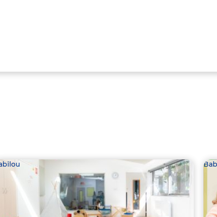
abilou
Bab