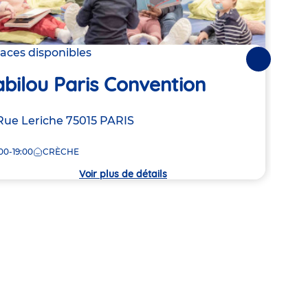
laces disponibles
1 pla
Suivantes
bilou Paris Convention
Bab
resse
Rue Leriche
75015
PARIS
Adre
3-5 
de
00-19:00
CRÈCHE
8:00
la
che
crèc
Voir plus de détails