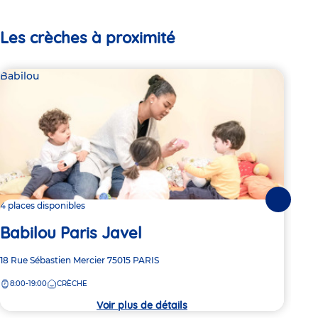
Les crèches à proximité
Babilou
Bab
Suivante
4 places disponibles
Dern
Babilou Paris Javel
Ba
Adresse
18 Rue Sébastien Mercier
75015
PARIS
Adre
3 Ru
de
de
8:00-19:00
CRÈCHE
8:
la
la
crèche
crèc
Voir plus de détails