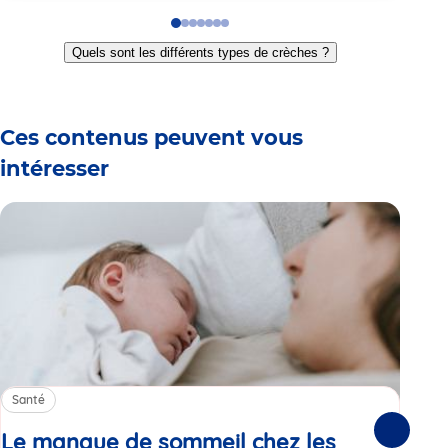
Go
Go
Go
Go
Go
Go
Go
to
to
to
to
to
to
to
Quels sont les différents types de crèches ?
slide
slide
slide
slide
slide
slide
slide
1
2
3
4
5
6
7
Ces contenus peuvent vous
intéresser
Santé
Sa
Le manque de sommeil chez les
Gr
Suivante