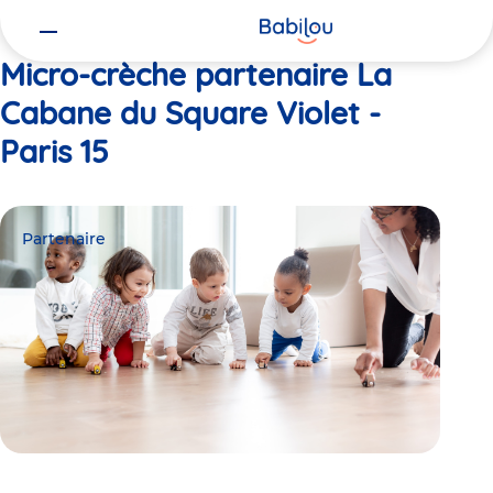
Vous
Accueil
La Cabane du Square Violet - Paris 15
êtes
ici
Micro-crèche partenaire La
Cabane du Square Violet -
Paris 15
Partenaire