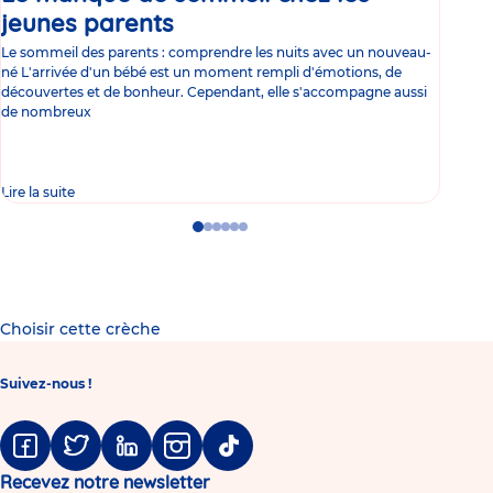
jeunes parents
Article
co
Le sommeil des parents : comprendre les nuits avec un nouveau-
Les 
né L'arrivée d'un bébé est un moment rempli d'émotions, de
les 
découvertes et de bonheur. Cependant, elle s'accompagne aussi
l'es
de nombreux
gast
Lire la suite
Lire 
Go
Go
Go
Go
Go
Go
to
to
to
to
to
to
slide
slide
slide
slide
slide
slide
1
2
3
4
5
6
Choisir cette crèche
Suivez-nous !
Facebook
Twitter
Linkedin
Instagram
Tiktok
Recevez notre newsletter