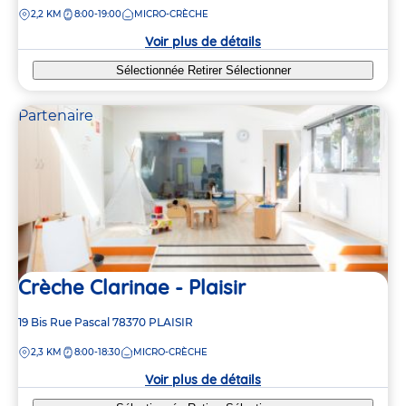
de
DISTANCE
2,2 KM
8:00-19:00
MICRO-CRÈCHE
la
crèche
Voir plus de détails
Sélectionnée
Retirer
Sélectionner
Partenaire
Crèche Clarinae - Plaisir
Adresse
19 Bis Rue Pascal
78370
PLAISIR
de
DISTANCE
2,3 KM
8:00-18:30
MICRO-CRÈCHE
la
crèche
2
2
Voir plus de détails
7
7