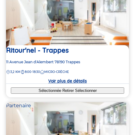
Ritour'nel - Trappes
Adresse
11 Avenue Jean d'Alembert
78190
Trappes
de
DISTANCE
3,2 KM
8:00-18:30
MICRO-CRÈCHE
la
crèche
Voir plus de détails
Sélectionnée
Retirer
Sélectionner
Partenaire