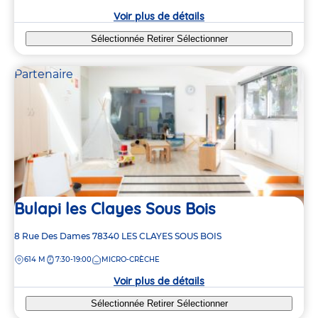
crèche
Voir plus de détails
Sélectionnée
Retirer
Sélectionner
Partenaire
Bulapi les Clayes Sous Bois
Adresse
8 Rue Des Dames
78340
LES CLAYES SOUS BOIS
de
DISTANCE
614 M
7:30-19:00
MICRO-CRÈCHE
la
crèche
Voir plus de détails
Sélectionnée
Retirer
Sélectionner