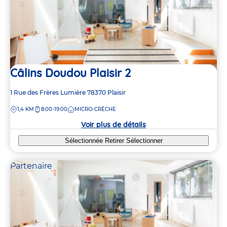
Câlins Doudou Plaisir 2
Adresse
1 Rue des Frères Lumière
78370
Plaisir
de
DISTANCE
1,4 KM
8:00-19:00
MICRO-CRÈCHE
la
crèche
Voir plus de détails
Sélectionnée
Retirer
Sélectionner
Partenaire