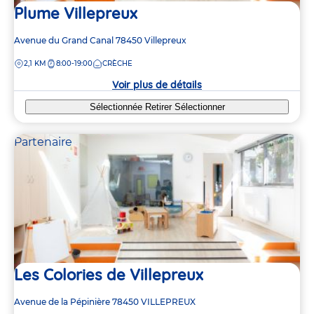
Plume Villepreux
Adresse
Avenue du Grand Canal
78450
Villepreux
de
DISTANCE
2,1 KM
8:00-19:00
CRÈCHE
la
crèche
Voir plus de détails
Sélectionnée
Retirer
Sélectionner
Partenaire
Les Colories de Villepreux
Adresse
Avenue de la Pépinière
78450
VILLEPREUX