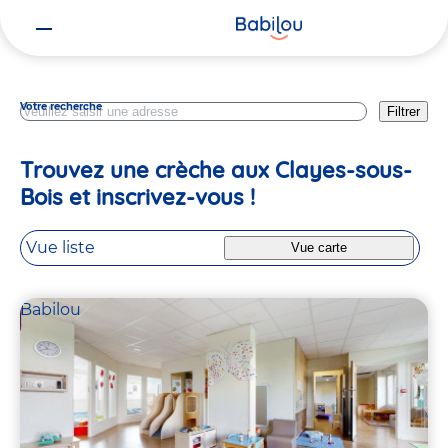
Vous
Yvelines
êtes
ici
Votre recherche
Filtrer
Trouvez une crèche aux Clayes-sous-
Bois et inscrivez-vous !
Vue liste
Vue carte
Babilou