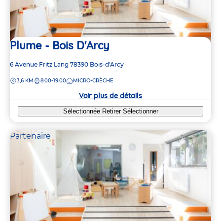
Plume - Bois D'Arcy
Adresse
6 Avenue Fritz Lang
78390
Bois-d'Arcy
de
DISTANCE
3,6 KM
8:00-19:00
MICRO-CRÈCHE
la
crèche
Voir plus de détails
Sélectionnée
Retirer
Sélectionner
Partenaire