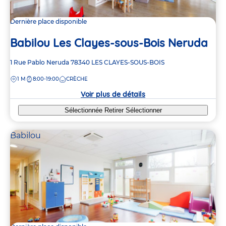
Dernière place disponible
Babilou Les Clayes-sous-Bois Neruda
Adresse
1 Rue Pablo Neruda
78340
LES CLAYES-SOUS-BOIS
de
DISTANCE
1 M
8:00-19:00
CRÈCHE
la
crèche
Voir plus de détails
Sélectionnée
Retirer
Sélectionner
Babilou