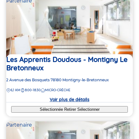
Partenaire
Les Apprentis Doudous - Montigny Le
Bretonneux
Adresse
2 Avenue des Bosquets
78180
Montigny-le-Bretonneux
de
DISTANCE
6,1 KM
8:00-18:30
MICRO-CRÈCHE
la
crèche
Voir plus de détails
Sélectionnée
Retirer
Sélectionner
Partenaire