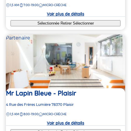
de
DISTANCE
1,5 KM
7:00-19:00
MICRO-CRÈCHE
la
crèche
Voir plus de détails
Sélectionnée
Retirer
Sélectionner
Partenaire
Mr Lapin Bleue - Plaisir
Adresse
4 Rue des Frères Lumière
78370
Plaisir
de
DISTANCE
1,5 KM
8:00-19:00
MICRO-CRÈCHE
la
crèche
Voir plus de détails