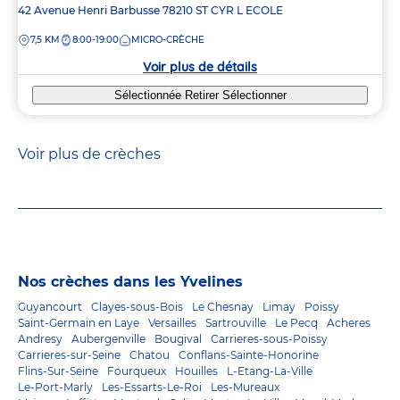
Adresse
42 Avenue Henri Barbusse
78210
ST CYR L ECOLE
de
DISTANCE
7,5 KM
8:00-19:00
MICRO-CRÈCHE
la
crèche
Voir plus de détails
Sélectionnée
Retirer
Sélectionner
Voir plus de crèches
Nos crèches dans les Yvelines
Guyancourt
Clayes-sous-Bois
Le Chesnay
Limay
Poissy
Saint-Germain en Laye
Versailles
Sartrouville
Le Pecq
Acheres
Andresy
Aubergenville
Bougival
Carrieres-sous-Poissy
Carrieres-sur-Seine
Chatou
Conflans-Sainte-Honorine
Flins-Sur-Seine
Fourqueux
Houilles
L-Etang-La-Ville
Le-Port-Marly
Les-Essarts-Le-Roi
Les-Mureaux