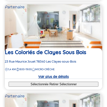
Partenaire
Les Coloriés de Clayes Sous Bois
Adresse
23 Rue Maurice Jouet
78340
Les Clayes-sous-Bois
de
DISTANCE
1,4 KM
8:00-19:00
MICRO-CRÈCHE
la
crèche
Voir plus de détails
Sélectionnée
Retirer
Sélectionner
Partenaire