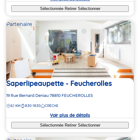
Sélectionnée
Retirer
Sélectionner
Partenaire
Saperlipeaupette - Feucherolles
Adresse
19 Rue Bernard Deniau
78810
FEUCHEROLLES
de
DISTANCE
6,1 KM
8:30-18:30
CRÈCHE
la
crèche
Voir plus de détails
Sélectionnée
Retirer
Sélectionner