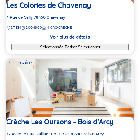
Les Colories de Chavenay
Adresse
4 Rue de Gally
78450
Chavenay
de
DISTANCE
3,7 KM
8:00-19:00
MICRO-CRÈCHE
la
crèche
Voir plus de détails
Sélectionnée
Retirer
Sélectionner
Partenaire
Crèche Les Oursons - Bois d'Arcy
Adresse
77 Avenue Paul Vaillant Couturier
78390
Bois-d'Arcy
de