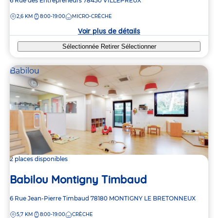
Adresse
6 Rue des Entrepreneurs
78450
VILLEPREUX
de
DISTANCE
2,6 KM
8:00-19:00
MICRO-CRÈCHE
la
crèche
Voir plus de détails
Sélectionnée
Retirer
Sélectionner
Babilou
2 places disponibles
Babilou Montigny Timbaud
Adresse
6 Rue Jean-Pierre Timbaud
78180
MONTIGNY LE BRETONNEUX
de
DISTANCE
5,7 KM
8:00-19:00
CRÈCHE
la