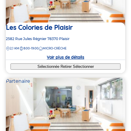
Les Colories de Plaisir
Adresse
2582 Rue Jules Régnier
78370
Plaisir
de
DISTANCE
2,1 KM
8:00-19:00
MICRO-CRÈCHE
la
crèche
Voir plus de détails
Sélectionnée
Retirer
Sélectionner
Partenaire