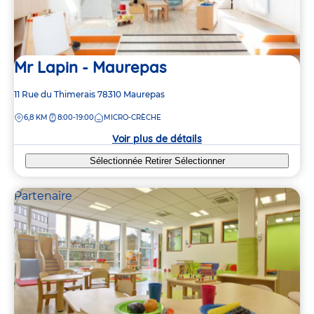
Mr Lapin - Maurepas
Adresse
11 Rue du Thimerais
78310
Maurepas
de
DISTANCE
6,8 KM
8:00-19:00
MICRO-CRÈCHE
la
crèche
Voir plus de détails
Sélectionnée
Retirer
Sélectionner
Partenaire