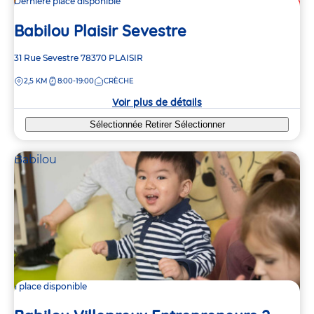
Dernière place disponible
Babilou Plaisir Sevestre
Adresse
31 Rue Sevestre
78370
PLAISIR
de
DISTANCE
2,5 KM
8:00-19:00
CRÈCHE
la
crèche
Voir plus de détails
Sélectionnée
Retirer
Sélectionner
Babilou
1 place disponible