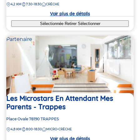
DISTANCE
4,2 KM
7:30-18:30
CRÈCHE
la
crèche
Voir plus de détails
Sélectionnée
Retirer
Sélectionner
Partenaire
Les Microstars En Attendant Mes
Parents - Trappes
Adresse
Place Ovale
78190
TRAPPES
de
DISTANCE
4,8 KM
8:00-18:30
MICRO-CRÈCHE
la
crèche
Voir plus de détails