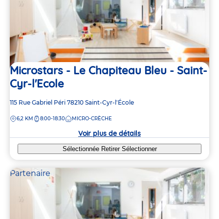
Microstars - Le Chapiteau Bleu - Saint-
Cyr-l'Ecole
Adresse
115 Rue Gabriel Péri
78210
Saint-Cyr-l'École
de
DISTANCE
6,2 KM
8:00-18:30
MICRO-CRÈCHE
la
crèche
Voir plus de détails
Sélectionnée
Retirer
Sélectionner
Partenaire