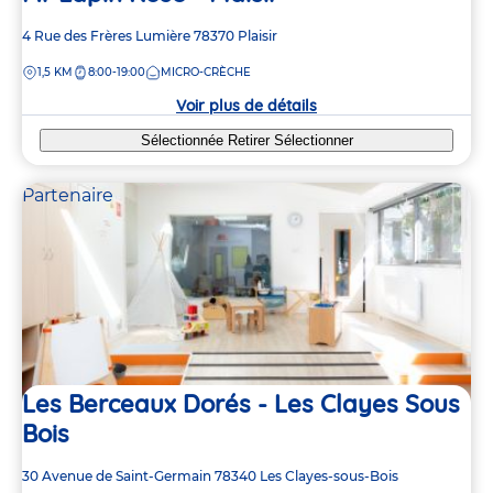
Adresse
4 Rue des Frères Lumière
78370
Plaisir
de
DISTANCE
1,5 KM
8:00-19:00
MICRO-CRÈCHE
la
crèche
Voir plus de détails
Sélectionnée
Retirer
Sélectionner
Partenaire
Les Berceaux Dorés - Les Clayes Sous
Bois
Adresse
30 Avenue de Saint-Germain
78340
Les Clayes-sous-Bois