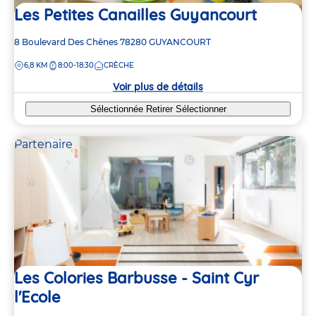
Les Petites Canailles Guyancourt
Adresse
8 Boulevard Des Chênes
78280
GUYANCOURT
de
DISTANCE
6,8 KM
8:00-18:30
CRÈCHE
la
crèche
Voir plus de détails
Sélectionnée
Retirer
Sélectionner
Partenaire
Les Colories Barbusse - Saint Cyr
l'Ecole