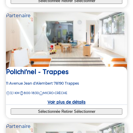
Sélectionnée
Retirer
Sélectionner
3
3
3
3
Partenaire
4
4
2
2
3
3
Polichi'nel - Trappes
Adresse
11 Avenue Jean d'Alembert
78190
Trappes
de
DISTANCE
3,1 KM
8:00-18:30
MICRO-CRÈCHE
la
crèche
Voir plus de détails
Sélectionnée
Retirer
Sélectionner
Partenaire