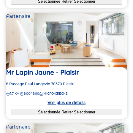
Sélectionnée
Retirer
Sélectionner
Partenaire
Mr Lapin Jaune - Plaisir
Adresse
8 Passage Paul Langevin
78370
Plaisir
de
DISTANCE
1,7 KM
8:00-19:00
MICRO-CRÈCHE
la
crèche
Voir plus de détails
Sélectionnée
Retirer
Sélectionner
Partenaire