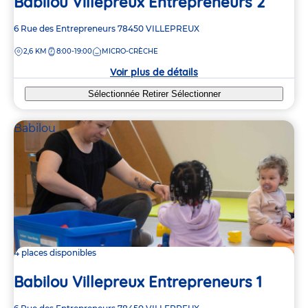
Babilou Villepreux Entrepreneurs 2
Adresse
6 Rue des Entrepreneurs
78450
VILLEPREUX
de
DISTANCE
2,6 KM
8:00-19:00
MICRO-CRÈCHE
la
crèche
Voir plus de détails
Sélectionnée
Retirer
Sélectionner
Babilou
4 places disponibles
Babilou Villepreux Entrepreneurs 1