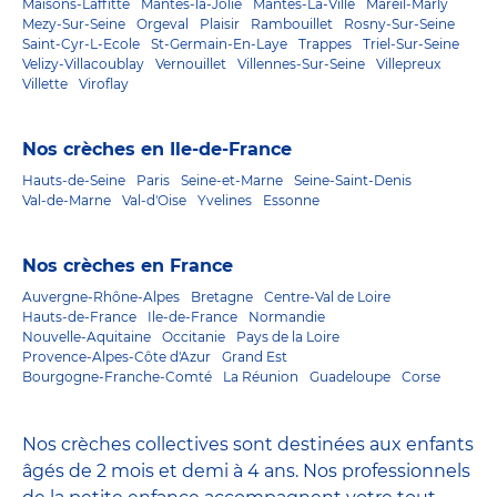
Maisons-Laffitte
Mantes-la-Jolie
Mantes-La-Ville
Mareil-Marly
Mezy-Sur-Seine
Orgeval
Plaisir
Rambouillet
Rosny-Sur-Seine
Saint-Cyr-L-Ecole
St-Germain-En-Laye
Trappes
Triel-Sur-Seine
Velizy-Villacoublay
Vernouillet
Villennes-Sur-Seine
Villepreux
Villette
Viroflay
Nos crèches en Ile-de-France
Hauts-de-Seine
Paris
Seine-et-Marne
Seine-Saint-Denis
Val-de-Marne
Val-d'Oise
Yvelines
Essonne
Nos crèches en France
Auvergne-Rhône-Alpes
Bretagne
Centre-Val de Loire
Hauts-de-France
Ile-de-France
Normandie
Nouvelle-Aquitaine
Occitanie
Pays de la Loire
Provence-Alpes-Côte d'Azur
Grand Est
Bourgogne-Franche-Comté
La Réunion
Guadeloupe
Corse
Nos crèches collectives sont destinées aux enfants
âgés de 2 mois et demi à 4 ans. Nos professionnels