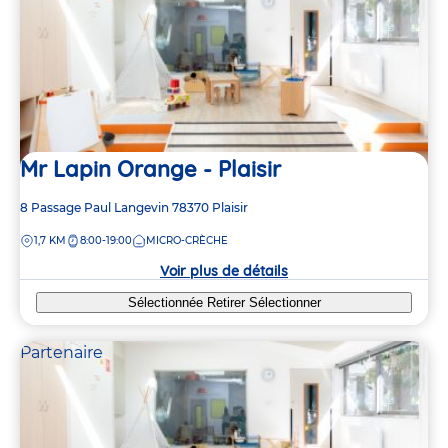
Mr Lapin Orange - Plaisir
Adresse
8 Passage Paul Langevin
78370
Plaisir
de
DISTANCE
1,7 KM
8:00-19:00
MICRO-CRÈCHE
la
crèche
Voir plus de détails
Sélectionnée
Retirer
Sélectionner
Partenaire