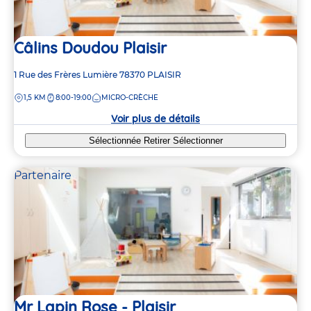
Câlins Doudou Plaisir
Adresse
1 Rue des Frères Lumière
78370
PLAISIR
de
DISTANCE
1,5 KM
8:00-19:00
MICRO-CRÈCHE
la
crèche
Voir plus de détails
Sélectionnée
Retirer
Sélectionner
Partenaire
Mr Lapin Rose - Plaisir