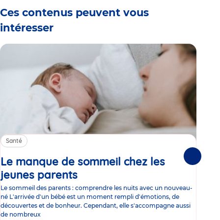
Ces contenus peuvent vous
intéresser
Santé
Sa
Le manque de sommeil chez les
Gr
Suivante
jeunes parents
Article
co
Le sommeil des parents : comprendre les nuits avec un nouveau-
Les 
né L'arrivée d'un bébé est un moment rempli d'émotions, de
les 
découvertes et de bonheur. Cependant, elle s'accompagne aussi
l'es
de nombreux
gast