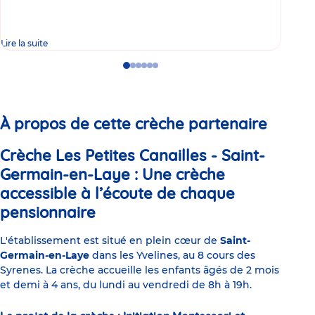
Lire la suite
Lire 
Go
Go
Go
Go
Go
Go
to
to
to
to
to
to
slide
slide
slide
slide
slide
slide
1
2
3
4
5
6
À propos de cette crèche partenaire
Crèche Les Petites Canailles - Saint-
Germain-en-Laye : Une crèche
accessible à l’écoute de chaque
pensionnaire
L'établissement est situé en plein cœur de
Saint-
Germain-en-Laye
dans les Yvelines, au 8 cours des
Syrenes. La crèche accueille les enfants âgés de 2 mois
et demi à 4 ans, du lundi au vendredi de 8h à 19h.