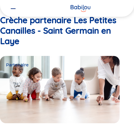
Vous
Accueil
Les Petites Canailles - Saint Germain en Laye
êtes
ici
Crèche partenaire Les Petites
Canailles - Saint Germain en
Laye
Partenaire