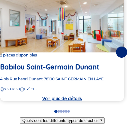
Suivante
2 places disponibles
2 pl
Babilou Saint-Germain Dunant
Ba
Adresse
4 bis Rue henri Dunant
78100
SAINT GERMAIN EN LAYE
Adre
32 r
de
de
7:30-18:30
CRÈCHE
8:
la
la
crèche
crèc
Voir plus de détails
Go
Go
Go
Go
Go
Go
to
to
to
to
to
to
Quels sont les différents types de crèches ?
slide
slide
slide
slide
slide
slide
1
2
3
4
5
6