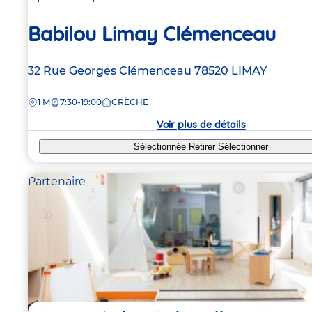
Babilou Limay Clémenceau
Adresse
32 Rue Georges Clémenceau
78520
LIMAY
de
DISTANCE
1 M
7:30-19:00
CRÈCHE
la
crèche
Voir plus de détails
Sélectionnée
Retirer
Sélectionner
Partenaire