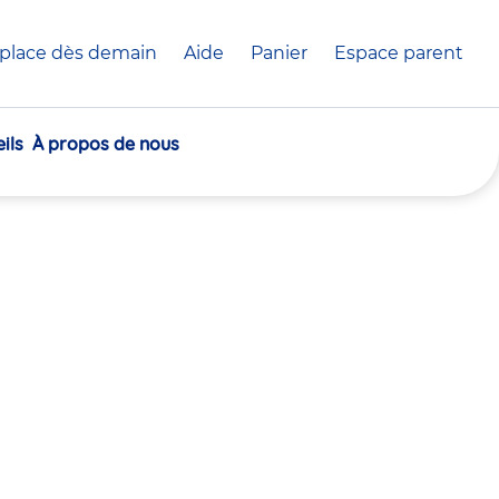
place dès demain
Aide
Panier
crèche(s)
Espace parent
sélectionnée(s)
ils
À propos de nous
30
30