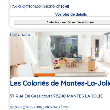
de
DISTANCE
1,4 KM
7:30-19:00
MICRO-CRÈCHE
la
crèche
Voir plus de détails
Sélectionnée
Retirer
Sélectionner
Partenaire
Les Coloriés de Mantes-La-Joli
Adresse
57 Rue De Gassicourt
78200
MANTES LA JOLIE
de
DISTANCE
1,9 KM
8:00-19:00
MICRO-CRÈCHE
la