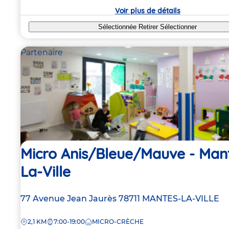
crèche
Voir plus de détails
Sélectionnée
Retirer
Sélectionner
Partenaire
Micro Anis/Bleue/Mauve - Man
La-Ville
Adresse
77 Avenue Jean Jaurès
78711
MANTES-LA-VILLE
de
DISTANCE
2,1 KM
7:00-19:00
MICRO-CRÈCHE
la