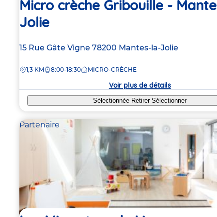
Micro crèche Gribouille - Mante
Jolie
Adresse
15 Rue Gâte Vigne
78200
Mantes-la-Jolie
de
DISTANCE
1,3 KM
8:00-18:30
MICRO-CRÈCHE
la
crèche
Voir plus de détails
Sélectionnée
Retirer
Sélectionner
Partenaire