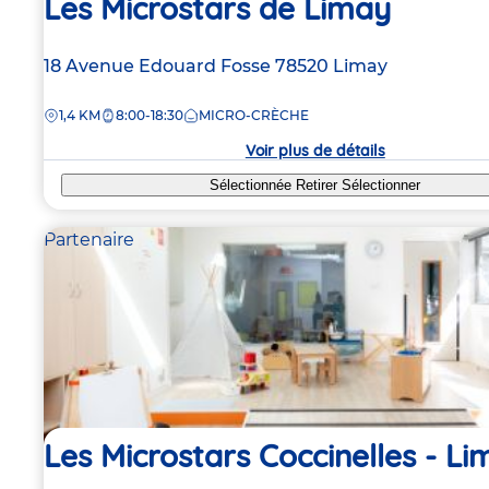
Les Microstars de Limay
Adresse
18 Avenue Edouard Fosse
78520
Limay
de
DISTANCE
1,4 KM
8:00-18:30
MICRO-CRÈCHE
la
crèche
Voir plus de détails
Sélectionnée
Retirer
Sélectionner
Partenaire
Les Microstars Coccinelles - L