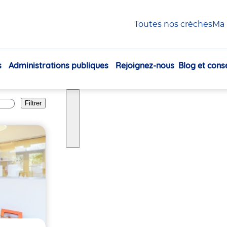
ay
Toutes nos crèches
Ma 
s
Administrations publiques
Rejoignez-nous
Blog et conse
Navigation
principale
Filtrer