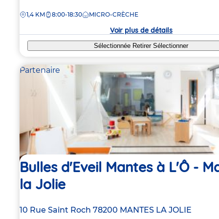
de
DISTANCE
1,4 KM
8:00-18:30
MICRO-CRÈCHE
la
crèche
Voir plus de détails
Sélectionnée
Retirer
Sélectionner
Partenaire
Bulles d'Eveil Mantes à L'Ô - M
la Jolie
Adresse
10 Rue Saint Roch
78200
MANTES LA JOLIE