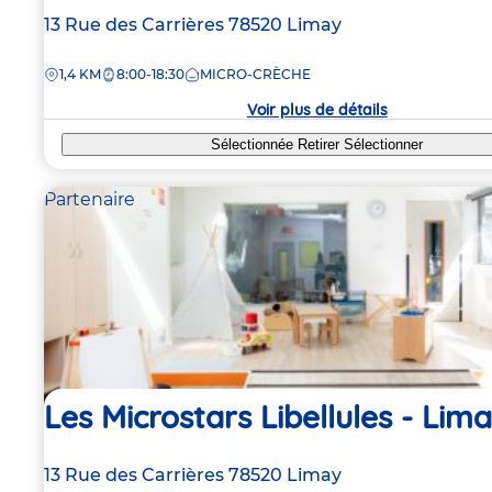
Adresse
13 Rue des Carrières
78520
Limay
de
DISTANCE
1,4 KM
8:00-18:30
MICRO-CRÈCHE
la
crèche
Voir plus de détails
Sélectionnée
Retirer
Sélectionner
Partenaire
Les Microstars Libellules - Lim
Adresse
13 Rue des Carrières
78520
Limay