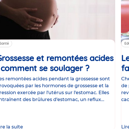
Santé
Ed
Grossesse et remontées acides
Le
: comment se soulager ?
Article
fa
es remontées acides pendant la grossesse sont
Che
rovoquées par les hormones de grossesse et la
de 
ression exercée par l'utérus sur l'estomac. Elles
rev
ntraînent des brûlures d'estomac, un reflux
cac
astrique
le
ire la suite
Lir