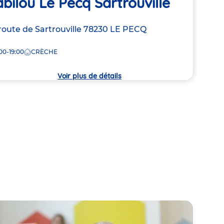
bilou Le Pecq Sartrouville
Adre
105 
resse
route de Sartrouville
78230
LE PECQ
de
8:00
la
00-19:00
CRÈCHE
crèc
che
Voir plus de détails