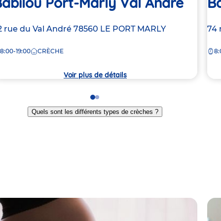
abilou Port-Marly Val André
Ba
dresse
2 rue du Val André
78560
LE PORT MARLY
Ad
74 
e
de
8:00-19:00
CRÈCHE
8:
la
rèche
crè
Voir plus de détails
Go
Go
to
to
Quels sont les différents types de crèches ?
slide
slide
1
2