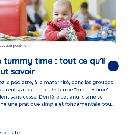
ucation positive
Alim
 tummy time : tout ce qu’il
Cha
Suivantes
ut savoir
Article
mé
con
z le pédiatre, à la maternité, dans les groupes
parents, à la crèche… le terme "tummy time"
Le la
ient sans cesse. Derrière cet anglicisme se
d’ut
he une pratique simple et fondamentale pour
temp
rapi
crée
e la suite
Lire 