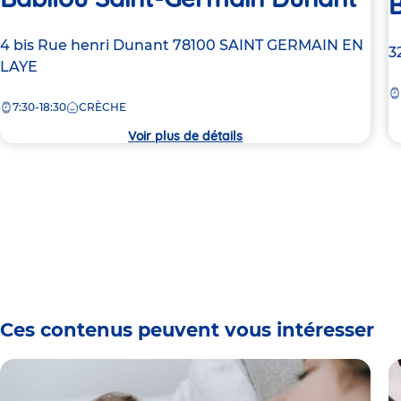
B
Adresse
4 bis Rue henri Dunant
78100
SAINT GERMAIN EN
A
3
de
LAYE
d
la
la
7:30-18:30
CRÈCHE
crèche
c
Voir plus de détails
Ces contenus peuvent vous intéresser