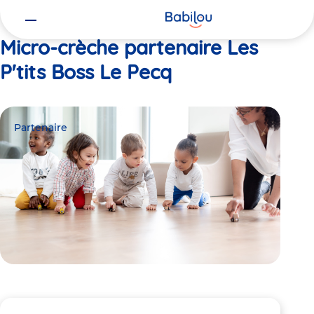
Vous
Accueil
Les P'tits Boss Le Pecq
êtes
ici
Micro-crèche partenaire Les
P'tits Boss Le Pecq
Partenaire