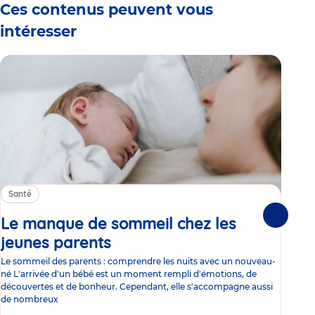
Ces contenus peuvent vous
intéresser
Santé
Sa
Le manque de sommeil chez les
Gr
Suivante
jeunes parents
Article
co
Le sommeil des parents : comprendre les nuits avec un nouveau-
Les 
né L'arrivée d'un bébé est un moment rempli d'émotions, de
les 
découvertes et de bonheur. Cependant, elle s'accompagne aussi
l'es
de nombreux
gast