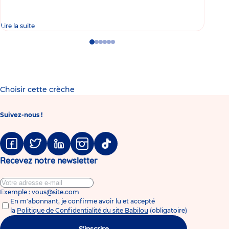
Lire la suite
Lire 
Go
Go
Go
Go
Go
Go
to
to
to
to
to
to
slide
slide
slide
slide
slide
slide
1
2
3
4
5
6
Choisir cette crèche
Suivez-nous !
Facebook
Twitter
Linkedin
Instagram
Tiktok
Recevez notre newsletter
Exemple : vous@site.com
En m'abonnant, je confirme avoir lu et accepté
la
Politique de Confidentialité du site Babilou
(obligatoire)