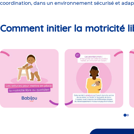
coordination, dans un environnement sécurisé et adap
Comment initier la motricité l
Go
Go
to
to
slide
slid
1
2