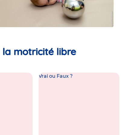
la motricité libre
Vrai ou Faux ?
Vra
I… ET FAUX
FAUX
La motricité libre ne signifie pas
absence de limites. L’enfant