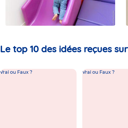
Le top 10 des idées reçues sur 
Vrai ou Faux ?
Vrai ou Faux ?
FAUX
VRA
Au contraire ! La motricité libre
repose sur un principe simple :
laisser l’enfant explorer
librement son environnement.
Pas besoin de matériel de