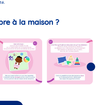
té.
ibre à la maison ?
Suivantes
e