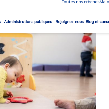
 idées reçues !
Toutes nos crèches
Ma p
Partager
s
Administrations publiques
Rejoignez-nous
Blog et conse
Navigation
principale