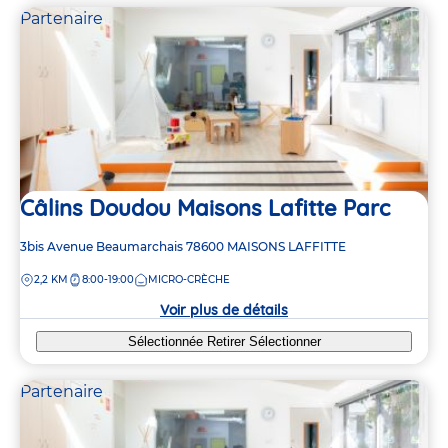
Partenaire
Câlins Doudou Maisons Lafitte Parc
Adresse
3bis Avenue Beaumarchais
78600
MAISONS LAFFITTE
de
DISTANCE
2,2 KM
8:00-19:00
MICRO-CRÈCHE
la
crèche
Voir plus de détails
Sélectionnée
Retirer
Sélectionner
Partenaire
4
4