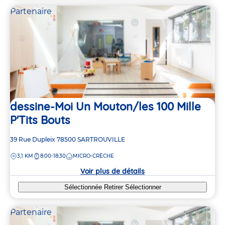
Partenaire
dessine-Moi Un Mouton/les 100 Mille
P'Tits Bouts
Adresse
39 Rue Dupleix
78500
SARTROUVILLE
de
DISTANCE
3,1 KM
8:00-18:30
MICRO-CRÈCHE
la
crèche
Voir plus de détails
Sélectionnée
Retirer
Sélectionner
Partenaire