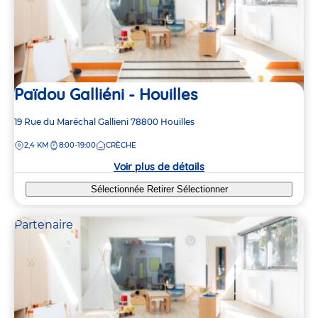
5
5
14
14
5
5
Païdou Galliéni - Houilles
Adresse
19 Rue du Maréchal Gallieni
78800
Houilles
de
DISTANCE
2,4 KM
8:00-19:00
CRÈCHE
la
crèche
Voir plus de détails
Sélectionnée
Retirer
Sélectionner
Partenaire