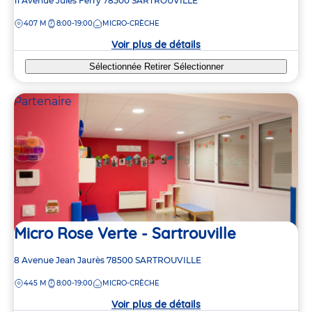
Adresse
11 Avenue Jules Ferry
78500
SARTROUVILLE
de
DISTANCE
407 M
8:00-19:00
MICRO-CRÈCHE
la
crèche
Voir plus de détails
Sélectionnée
Retirer
Sélectionner
Partenaire
Micro Rose Verte - Sartrouville
Adresse
8 Avenue Jean Jaurès
78500
SARTROUVILLE
de
DISTANCE
445 M
8:00-19:00
MICRO-CRÈCHE
la
crèche
Voir plus de détails