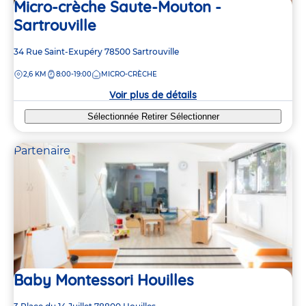
Micro-crèche Saute-Mouton -
Sartrouville
Adresse
34 Rue Saint-Exupéry
78500
Sartrouville
de
DISTANCE
2,6 KM
8:00-19:00
MICRO-CRÈCHE
la
crèche
Voir plus de détails
Sélectionnée
Retirer
Sélectionner
Partenaire
Baby Montessori Houilles