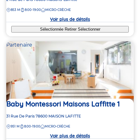
de
DISTANCE
853 M
8:00-19:00
MICRO-CRÈCHE
la
crèche
Voir plus de détails
Sélectionnée
Retirer
Sélectionner
Partenaire
Baby Montessori Maisons Laffitte 1
Adresse
31 Rue De Paris
78600
MAISON LAFITTE
de
DISTANCE
951 M
8:00-19:00
MICRO-CRÈCHE
la
crèche
Voir plus de détails