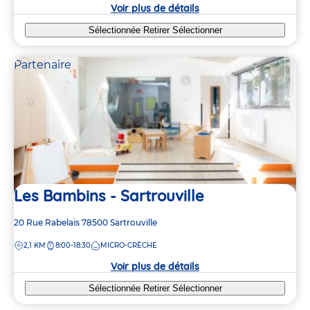
crèche
Voir plus de détails
Sélectionnée
Retirer
Sélectionner
Partenaire
Les Bambins - Sartrouville
Adresse
20 Rue Rabelais
78500
Sartrouville
de
DISTANCE
2,1 KM
8:00-18:30
MICRO-CRÈCHE
la
crèche
Voir plus de détails
Sélectionnée
Retirer
Sélectionner