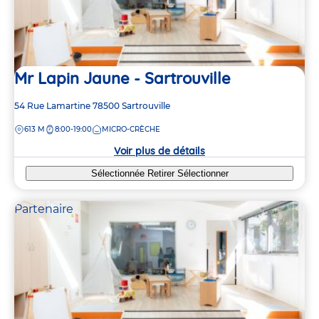
Mr Lapin Jaune - Sartrouville
Adresse
54 Rue Lamartine
78500
Sartrouville
de
DISTANCE
613 M
8:00-19:00
MICRO-CRÈCHE
la
crèche
Voir plus de détails
Sélectionnée
Retirer
Sélectionner
Partenaire