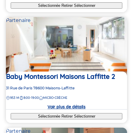
Sélectionnée
Retirer
Sélectionner
Partenaire
Baby Montessori Maisons Laffitte 2
Adresse
31 Rue de Paris
78600
Maisons-Laffitte
de
DISTANCE
953 M
8:00-19:00
MICRO-CRÈCHE
la
crèche
Voir plus de détails
Sélectionnée
Retirer
Sélectionner
Partenaire