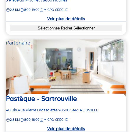
Adresse
3 Place du 14 Juillet
78800
Houilles
de
DISTANCE
2,8 KM
8:00-19:00
MICRO-CRÈCHE
la
crèche
Voir plus de détails
Sélectionnée
Retirer
Sélectionner
Partenaire
Pastèque - Sartrouville
Adresse
40 Bis Rue Pierre Brossolette
78500
SARTROUVILLE
de
DISTANCE
2,8 KM
8:00-18:00
MICRO-CRÈCHE
la
crèche
Voir plus de détails