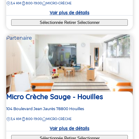
DISTANCE
3,4 KM
8:00-19:00
MICRO-CRÈCHE
la
crèche
Voir plus de détails
Sélectionnée
Retirer
Sélectionner
Partenaire
Micro Crèche Sauge - Houilles
Adresse
104 Boulevard Jean Jaurès
78800
Houilles
de
DISTANCE
3,4 KM
8:00-19:00
MICRO-CRÈCHE
la
crèche
Voir plus de détails
Sélectionnée
Retirer
Sélectionner