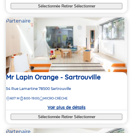
Sélectionnée
Retirer
Sélectionner
Partenaire
Mr Lapin Orange - Sartrouville
Adresse
54 Rue Lamartine
78500
Sartrouville
de
DISTANCE
607 M
8:00-19:00
MICRO-CRÈCHE
la
crèche
Voir plus de détails
Sélectionnée
Retirer
Sélectionner
Partenaire