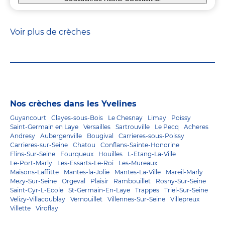
Voir plus de crèches
Nos crèches dans les Yvelines
Guyancourt
Clayes-sous-Bois
Le Chesnay
Limay
Poissy
Saint-Germain en Laye
Versailles
Sartrouville
Le Pecq
Acheres
Andresy
Aubergenville
Bougival
Carrieres-sous-Poissy
Carrieres-sur-Seine
Chatou
Conflans-Sainte-Honorine
Flins-Sur-Seine
Fourqueux
Houilles
L-Etang-La-Ville
Le-Port-Marly
Les-Essarts-Le-Roi
Les-Mureaux
Maisons-Laffitte
Mantes-la-Jolie
Mantes-La-Ville
Mareil-Marly
Mezy-Sur-Seine
Orgeval
Plaisir
Rambouillet
Rosny-Sur-Seine
Saint-Cyr-L-Ecole
St-Germain-En-Laye
Trappes
Triel-Sur-Seine
Velizy-Villacoublay
Vernouillet
Villennes-Sur-Seine
Villepreux
Villette
Viroflay