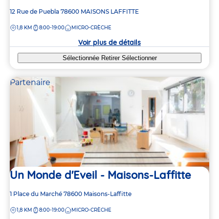
Adresse
12 Rue de Puebla
78600
MAISONS LAFFITTE
de
DISTANCE
1,8 KM
8:00-19:00
MICRO-CRÈCHE
la
crèche
Voir plus de détails
Sélectionnée
Retirer
Sélectionner
Partenaire
Un Monde d'Eveil - Maisons-Laffitte
Adresse
1 Place du Marché
78600
Maisons-Laffitte
de
DISTANCE
1,8 KM
8:00-19:00
MICRO-CRÈCHE
la