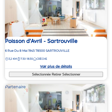
Poisson d'Avril - Sartrouville
Adresse
6 Rue Du 8 Mai 1945
78500
SARTROUVILLE
de
DISTANCE
3,2 KM
7:30-18:30
CRÈCHE
la
crèche
Voir plus de détails
Sélectionnée
Retirer
Sélectionner
Partenaire