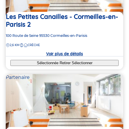
Les Petites Canailles - Cormeilles-en-
Parisis 2
Adresse
100 Route de Seine
95530
Cormeilles-en-Parisis
de
DISTANCE
2,6 KM
CRÈCHE
la
crèche
Voir plus de détails
Sélectionnée
Retirer
Sélectionner
Partenaire