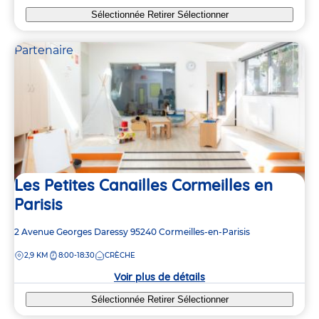
Sélectionnée
Retirer
Sélectionner
Partenaire
Les Petites Canailles Cormeilles en
Parisis
Adresse
2 Avenue Georges Daressy
95240
Cormeilles-en-Parisis
de
DISTANCE
2,9 KM
8:00-18:30
CRÈCHE
la
crèche
Voir plus de détails
Sélectionnée
Retirer
Sélectionner