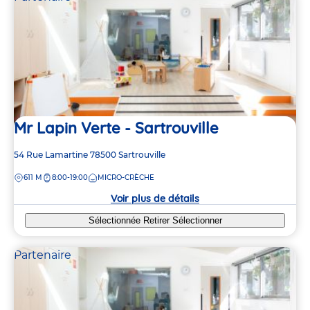
Mr Lapin Verte - Sartrouville
Adresse
54 Rue Lamartine
78500
Sartrouville
de
DISTANCE
611 M
8:00-19:00
MICRO-CRÈCHE
la
crèche
Voir plus de détails
Sélectionnée
Retirer
Sélectionner
Partenaire