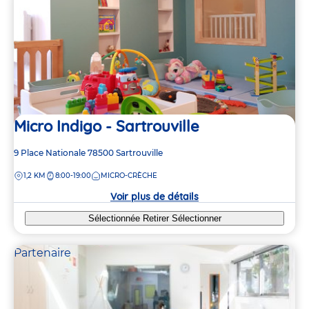
Micro Indigo - Sartrouville
Adresse
9 Place Nationale
78500
Sartrouville
de
DISTANCE
1,2 KM
8:00-19:00
MICRO-CRÈCHE
la
crèche
Voir plus de détails
Sélectionnée
Retirer
Sélectionner
Partenaire