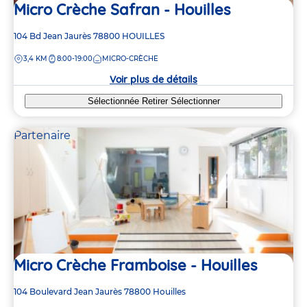
Micro Crèche Safran - Houilles
Adresse
104 Bd Jean Jaurès
78800
HOUILLES
de
DISTANCE
3,4 KM
8:00-19:00
MICRO-CRÈCHE
la
crèche
Voir plus de détails
Sélectionnée
Retirer
Sélectionner
Partenaire
Micro Crèche Framboise - Houilles
Adresse
104 Boulevard Jean Jaurès
78800
Houilles
de