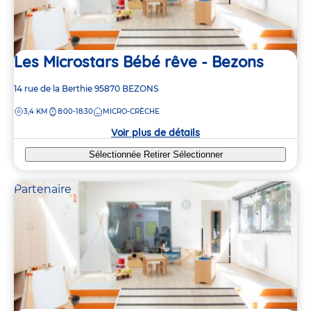
Les Microstars Bébé rêve - Bezons
Adresse
14 rue de la Berthie
95870
BEZONS
de
DISTANCE
3,4 KM
8:00-18:30
MICRO-CRÈCHE
la
crèche
Voir plus de détails
Sélectionnée
Retirer
Sélectionner
Partenaire