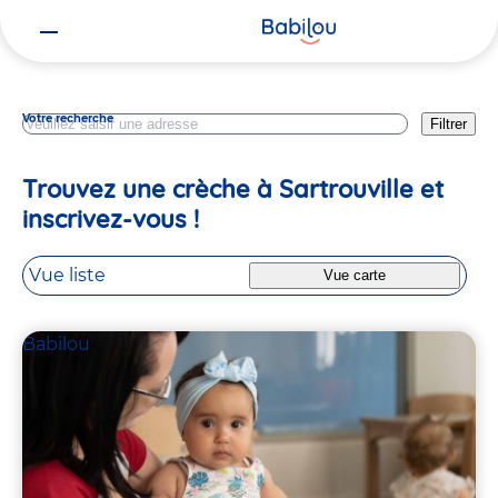
Vous
Yvelines
êtes
ici
Votre recherche
Filtrer
Trouvez une crèche à Sartrouville et
inscrivez-vous !
Vue liste
Vue carte
Babilou