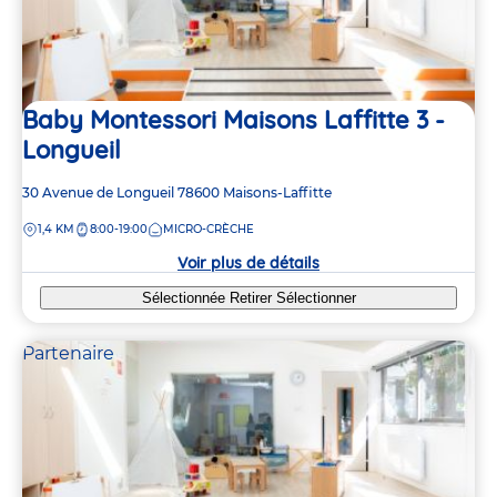
Baby Montessori Maisons Laffitte 3 -
Longueil
Adresse
30 Avenue de Longueil
78600
Maisons-Laffitte
de
DISTANCE
1,4 KM
8:00-19:00
MICRO-CRÈCHE
la
crèche
Voir plus de détails
Sélectionnée
Retirer
Sélectionner
Partenaire