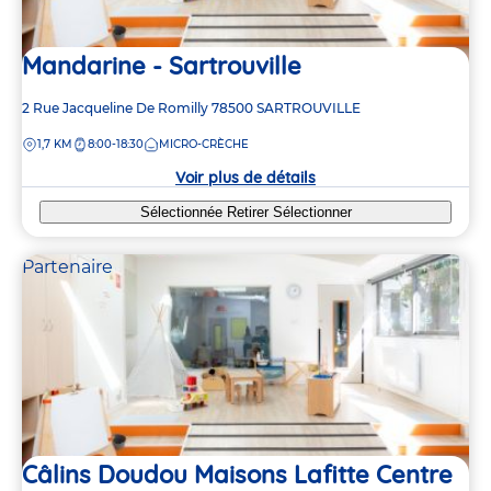
Mandarine - Sartrouville
Adresse
2 Rue Jacqueline De Romilly
78500
SARTROUVILLE
de
DISTANCE
1,7 KM
8:00-18:30
MICRO-CRÈCHE
la
crèche
Voir plus de détails
Sélectionnée
Retirer
Sélectionner
Partenaire
Câlins Doudou Maisons Lafitte Centre