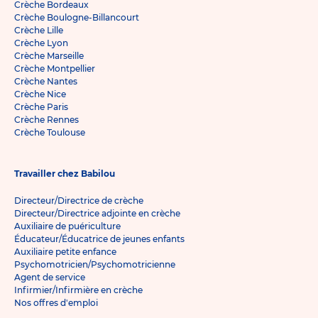
Crèche Bordeaux
Crèche Boulogne-Billancourt
Crèche Lille
Crèche Lyon
Crèche Marseille
Crèche Montpellier
Crèche Nantes
Crèche Nice
Crèche Paris
Crèche Rennes
Crèche Toulouse
Travailler chez Babilou
Directeur/Directrice de crèche
Directeur/Directrice adjointe en crèche
Auxiliaire de puériculture
Éducateur/Éducatrice de jeunes enfants
Auxiliaire petite enfance
Psychomotricien/Psychomotricienne
Agent de service
Infirmier/Infirmière en crèche
Nos offres d'emploi