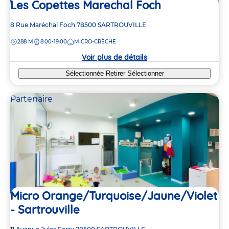
Les Copettes Marechal Foch
Adresse
8 Rue Maréchal Foch
78500
SARTROUVILLE
de
DISTANCE
288 M
8:00-19:00
MICRO-CRÈCHE
la
crèche
Voir plus de détails
Sélectionnée
Retirer
Sélectionner
Partenaire
Micro Orange/Turquoise/Jaune/Violet
- Sartrouville