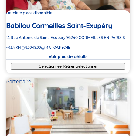
Dernière place disponible
Babilou Cormeilles Saint-Exupéry
Adresse
14 Rue Antoine de Saint-Exupery
95240
CORMEILLES EN PARISIS
de
DISTANCE
3,4 KM
8:00-19:00
MICRO-CRÈCHE
la
crèche
Voir plus de détails
Sélectionnée
Retirer
Sélectionner
Partenaire