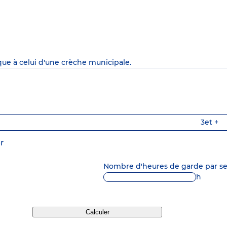
que à celui d'une crèche municipale.
3
et +
r
Nombre d'heures de garde par 
h
Calculer