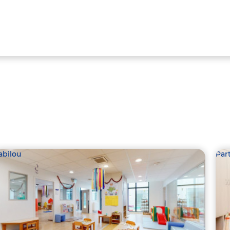
abilou
Par