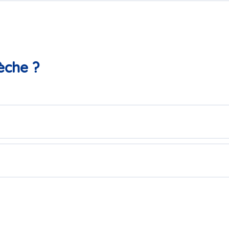
èche ?