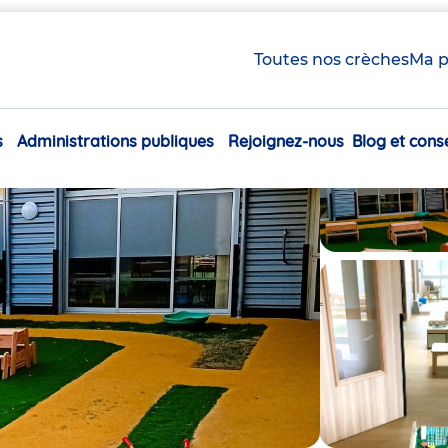
Toutes nos crèches
Ma p
s
Administrations publiques
Rejoignez-nous
Blog et conse
Navigation
principale