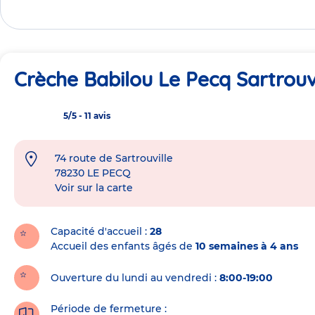
Crèche Babilou Le Pecq Sartrouvi
5/5
-
11 avis
74 route de Sartrouville
Adresse
78230
LE PECQ
de
Voir sur la carte
la
crèche
Capacité d'accueil
28
Accueil des enfants âgés de
10 semaines à 4 ans
Ouverture du lundi au vendredi :
8:00-19:00
Période de fermeture :