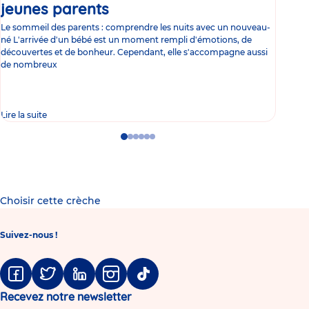
jeunes parents
Article
co
Le sommeil des parents : comprendre les nuits avec un nouveau-
Les 
né L'arrivée d'un bébé est un moment rempli d'émotions, de
les 
découvertes et de bonheur. Cependant, elle s'accompagne aussi
l'es
de nombreux
gast
Lire la suite
Lire 
Go
Go
Go
Go
Go
Go
to
to
to
to
to
to
slide
slide
slide
slide
slide
slide
1
2
3
4
5
6
Choisir cette crèche
Suivez-nous !
Facebook
Twitter
Linkedin
Instagram
Tiktok
Recevez notre newsletter