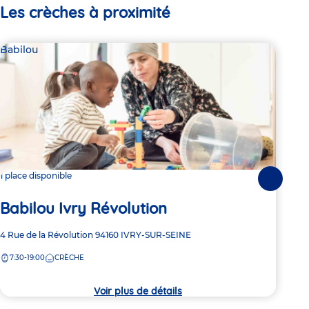
Les crèches à proximité
Babilou
Bab
1 place disponible
2 pl
Suivante
Babilou Ivry Révolution
Ba
Adresse
4 Rue de la Révolution
94160
IVRY-SUR-SEINE
Adre
3 Ru
de
de
7:30-19:00
CRÈCHE
7:
la
la
crèche
crèc
Voir plus de détails