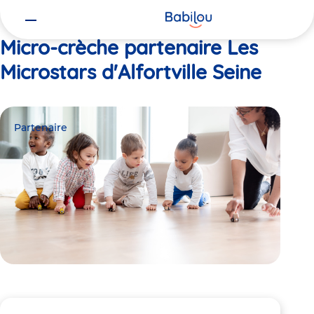
Vous
Accueil
Les Microstars d'Alfortville Seine
êtes
ici
Micro-crèche partenaire Les
Microstars d'Alfortville Seine
Partenaire