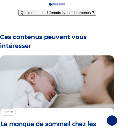
Go
Go
Go
Go
Go
Go
Go
to
to
to
to
to
to
to
Quels sont les différents types de crèches ?
slide
slide
slide
slide
slide
slide
slide
1
2
3
4
5
6
7
Ces contenus peuvent vous
intéresser
Santé
Sa
Le manque de sommeil chez les
Gr
Suivante