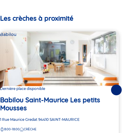
Les crèches à proximité
Babilou
Bab
Dernière place disponible
2 pl
Suivante
Babilou Saint-Maurice Les petits
Ba
Mousses
Adre
3 Ru
Adresse
1 Rue Maurice Gredat
94410
SAINT-MAURICE
de
7:
de
la
8:00-18:00
CRÈCHE
la
crèc