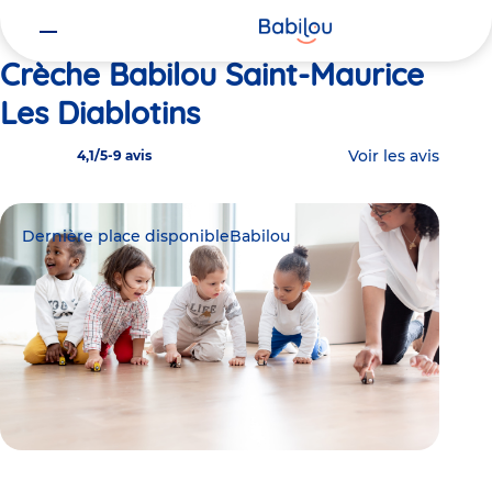
Vous
Accueil
Babilou Saint-Maurice Les Diablotins
êtes
ici
Crèche Babilou Saint-Maurice
Les Diablotins
Voir les avis
4,1/5
-
9 avis
Dernière place disponible
Babilou