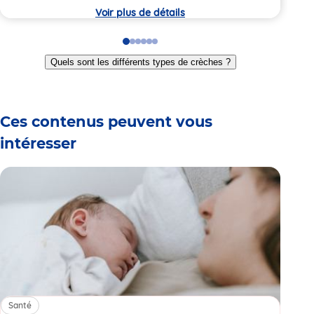
crèche
Voir plus de détails
Go
Go
Go
Go
Go
Go
to
to
to
to
to
to
Quels sont les différents types de crèches ?
slide
slide
slide
slide
slide
slide
1
2
3
4
5
6
Ces contenus peuvent vous
intéresser
Santé
Sa