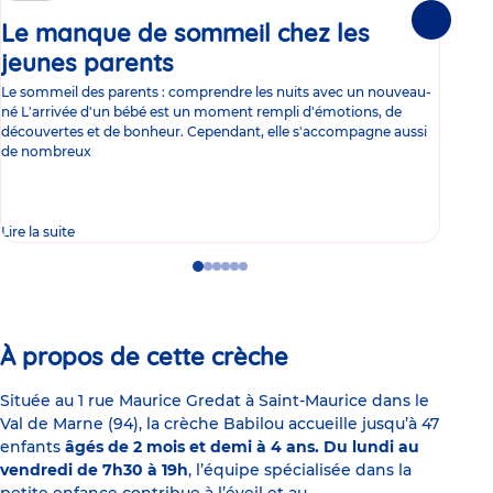
Le manque de sommeil chez les
Gr
Suivante
jeunes parents
Article
co
Le sommeil des parents : comprendre les nuits avec un nouveau-
Les 
né L'arrivée d'un bébé est un moment rempli d'émotions, de
les 
découvertes et de bonheur. Cependant, elle s'accompagne aussi
l'es
de nombreux
gast
Lire la suite
Lire 
Go
Go
Go
Go
Go
Go
to
to
to
to
to
to
slide
slide
slide
slide
slide
slide
1
2
3
4
5
6
À propos de cette crèche
Située au 1 rue Maurice Gredat à Saint-Maurice dans le
Val de Marne (94), la crèche Babilou accueille jusqu’à 47
enfants
âgés de 2 mois et demi à 4 ans. Du lundi au
vendredi de 7h30 à 19h
, l’équipe spécialisée dans la