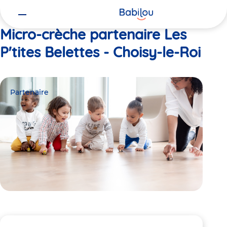
Vous
Accueil
Les P'tites Belettes - Choisy-le-Roi
êtes
ici
Micro-crèche partenaire Les
P'tites Belettes - Choisy-le-Roi
Partenaire