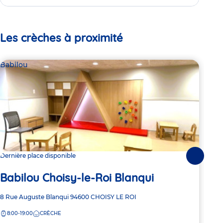
Les crèches à proximité
Babilou
Bab
Dernière place disponible
2 pl
Suivante
Babilou Choisy-le-Roi Blanqui
Ba
Adresse
8 Rue Auguste Blanqui
94600
CHOISY LE ROI
Adre
2 Ru
de
de
8:00-19:00
CRÈCHE
7:
la
la