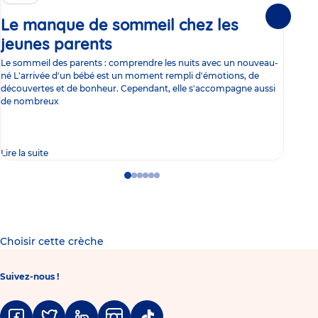
Le manque de sommeil chez les
Gr
Suivante
jeunes parents
Article
co
Le sommeil des parents : comprendre les nuits avec un nouveau-
Les 
né L'arrivée d'un bébé est un moment rempli d'émotions, de
les 
découvertes et de bonheur. Cependant, elle s'accompagne aussi
l'es
de nombreux
gast
Lire la suite
Lire 
Go
Go
Go
Go
Go
Go
to
to
to
to
to
to
slide
slide
slide
slide
slide
slide
1
2
3
4
5
6
Choisir cette crèche
Suivez-nous !