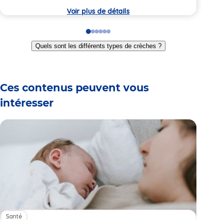
crèche
crèc
Voir plus de détails
Go
Go
Go
Go
Go
Go
to
to
to
to
to
to
Quels sont les différents types de crèches ?
slide
slide
slide
slide
slide
slide
1
2
3
4
5
6
Ces contenus peuvent vous
intéresser
Santé
Sa