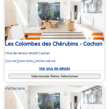
Les Colombes des Chérubins - Cachan
Adresse
1 Rue de Verdun
94230
Cachan
de
DISTANCE
2,5 KM
8:00-18:30
MICRO-CRÈCHE
la
crèche
Voir plus de détails
Sélectionnée
Retirer
Sélectionner
Partenaire