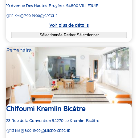
Adresse
10 Avenue Des Hautes-Bruyères
94800
VILLEJUIF
de
DISTANCE
1,1 KM
7:00-19:00
CRÈCHE
la
crèche
Voir plus de détails
Sélectionnée
Retirer
Sélectionner
Partenaire
Chifoumi Kremlin Bicêtre
Adresse
23 Rue de la Convention
94270
Le Kremlin-Bicêtre
de
DISTANCE
1,3 KM
8:00-19:00
MICRO-CRÈCHE
la
crèche