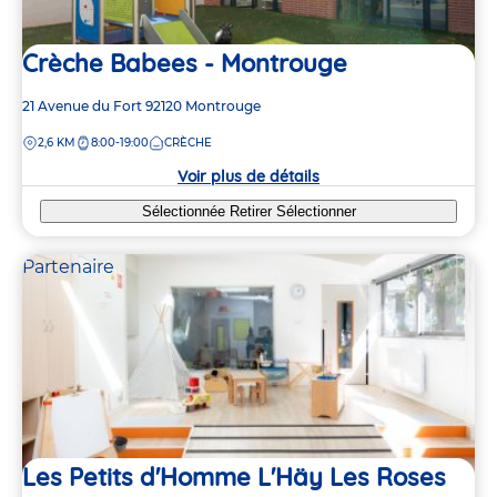
Crèche Babees - Montrouge
Adresse
21 Avenue du Fort
92120
Montrouge
de
DISTANCE
2,6 KM
8:00-19:00
CRÈCHE
la
crèche
Voir plus de détails
Sélectionnée
Retirer
Sélectionner
Partenaire
Les Petits d'Homme L'Häy Les Roses