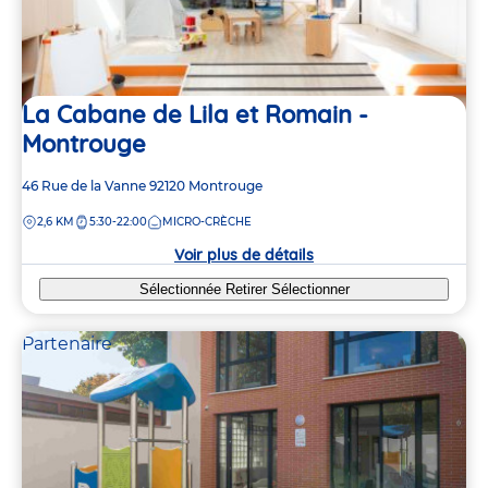
La Cabane de Lila et Romain -
Montrouge
Adresse
46 Rue de la Vanne
92120
Montrouge
de
DISTANCE
2,6 KM
5:30-22:00
MICRO-CRÈCHE
la
crèche
Voir plus de détails
Sélectionnée
Retirer
Sélectionner
Partenaire