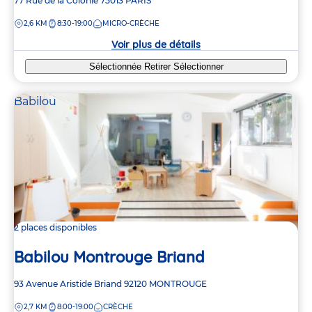
Adresse
77 Rue de la Colonie
75013
PARIS
de
DISTANCE
2,6 KM
8:30-19:00
MICRO-CRÈCHE
la
crèche
Voir plus de détails
Sélectionnée
Retirer
Sélectionner
Babilou
2 places disponibles
Babilou Montrouge Briand
Adresse
93 Avenue Aristide Briand
92120
MONTROUGE
de
DISTANCE
2,7 KM
8:00-19:00
CRÈCHE
la