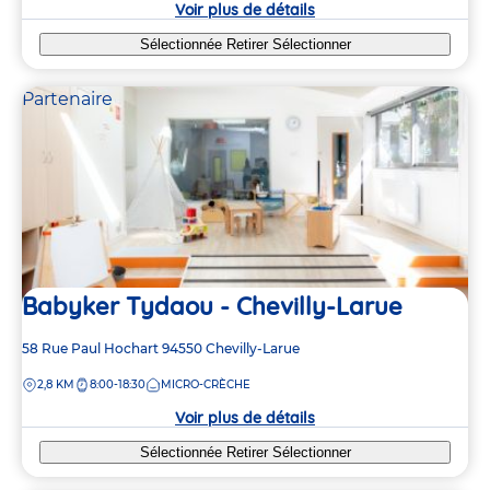
Voir plus de détails
Sélectionnée
Retirer
Sélectionner
Partenaire
Babyker Tydaou - Chevilly-Larue
Adresse
58 Rue Paul Hochart
94550
Chevilly-Larue
de
DISTANCE
2,8 KM
8:00-18:30
MICRO-CRÈCHE
la
crèche
Voir plus de détails
Sélectionnée
Retirer
Sélectionner