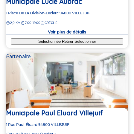
Municipale Lucie Aubrac
6
6
Adresse
1 Place De La Division-Leclerc
94800
VILLEJUIF
3
3
de
DISTANCE
2,0 KM
7:00-19:00
CRÈCHE
la
5
5
crèche
Voir plus de détails
3
3
Sélectionnée
Retirer
Sélectionner
Partenaire
Municipale Paul Eluard Villejuif
Adresse
1 Rue Paul-Éluard
94800
VILLEJUIF
de