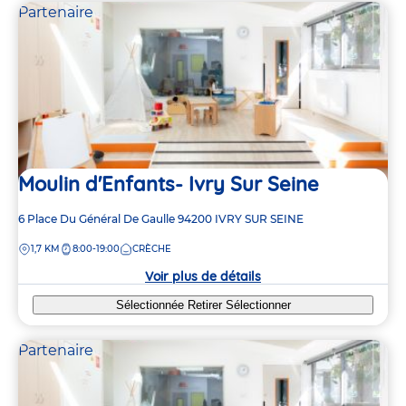
Partenaire
Moulin d'Enfants- Ivry Sur Seine
Adresse
6 Place Du Général De Gaulle
94200
IVRY SUR SEINE
de
DISTANCE
1,7 KM
8:00-19:00
CRÈCHE
la
crèche
Voir plus de détails
Sélectionnée
Retirer
Sélectionner
Partenaire