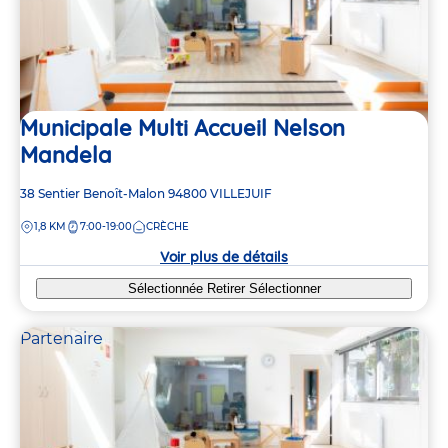
Municipale Multi Accueil Nelson
Mandela
Adresse
38 Sentier Benoît-Malon
94800
VILLEJUIF
de
DISTANCE
1,8 KM
7:00-19:00
CRÈCHE
la
crèche
Voir plus de détails
Sélectionnée
Retirer
Sélectionner
Partenaire