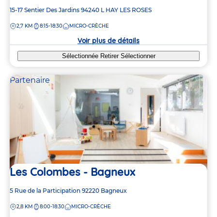
Adresse
15-17 Sentier Des Jardins
94240
L HAY LES ROSES
de
DISTANCE
2,7 KM
8:15-18:30
MICRO-CRÈCHE
la
crèche
Voir plus de détails
Sélectionnée
Retirer
Sélectionner
Partenaire
Les Colombes - Bagneux
Adresse
5 Rue de la Participation
92220
Bagneux
de
DISTANCE
2,8 KM
8:00-18:30
MICRO-CRÈCHE
la
crèche