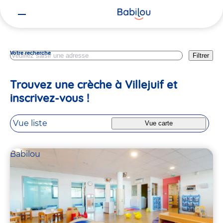
Vous
Val De Marne
êtes
ici
Votre recherche
Filtrer
Trouvez une crèche à Villejuif et
inscrivez-vous !
Vue liste
Vue carte
Babilou