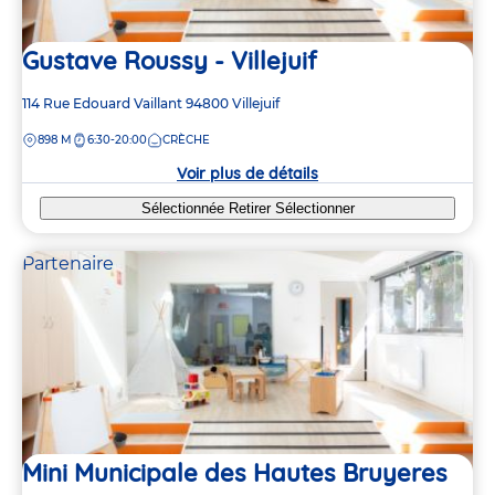
Gustave Roussy - Villejuif
Adresse
114 Rue Edouard Vaillant
94800
Villejuif
de
DISTANCE
898 M
6:30-20:00
CRÈCHE
la
crèche
Voir plus de détails
Sélectionnée
Retirer
Sélectionner
Partenaire
Mini Municipale des Hautes Bruyeres