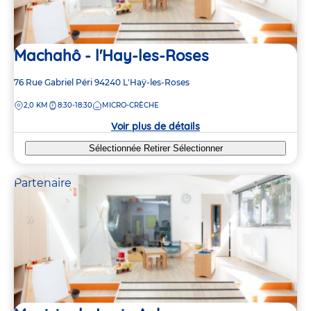
Machahô - l'Hay-les-Roses
Adresse
76 Rue Gabriel Péri
94240
L'Haÿ-les-Roses
de
DISTANCE
2,0 KM
8:30-18:30
MICRO-CRÈCHE
la
crèche
Voir plus de détails
Sélectionnée
Retirer
Sélectionner
Partenaire
3
3
3
3
6
7