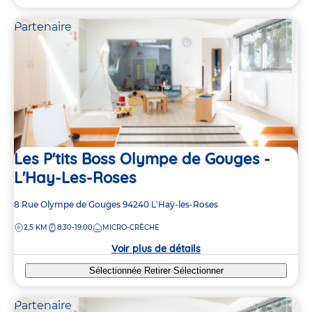
Partenaire
Les P'tits Boss Olympe de Gouges -
L'Hay-Les-Roses
Adresse
8 Rue Olympe de Gouges
94240
L'Haÿ-les-Roses
de
DISTANCE
2,5 KM
8:30-19:00
MICRO-CRÈCHE
la
crèche
Voir plus de détails
Sélectionnée
Retirer
Sélectionner
Partenaire