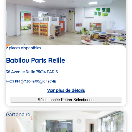
2 places disponibles
Babilou Paris Reille
Adresse
38 Avenue Reille
75014
PARIS
de
DISTANCE
2,9 KM
7:30-19:00
CRÈCHE
la
crèche
Voir plus de détails
Sélectionnée
Retirer
Sélectionner
Partenaire