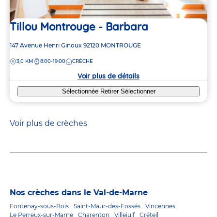
Tillou Montrouge - Barbara
Adresse
147 Avenue Henri Ginoux
92120
MONTROUGE
de
DISTANCE
3,0 KM
8:00-19:00
CRÈCHE
la
crèche
Voir plus de détails
Sélectionnée
Retirer
Sélectionner
Voir plus de crèches
Nos crèches dans le Val-de-Marne
Fontenay-sous-Bois
Saint-Maur-des-Fossés
Vincennes
Le Perreux-sur-Marne
Charenton
Villejuif
Créteil