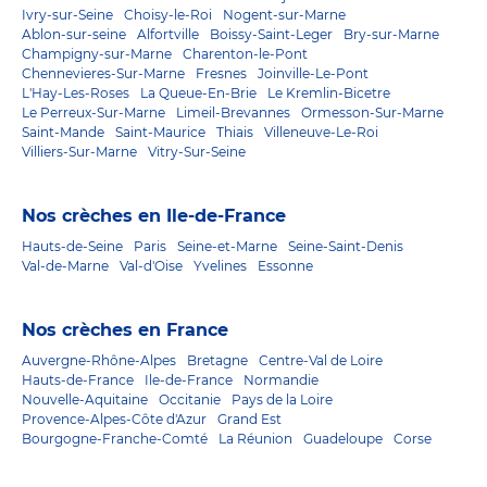
Ivry-sur-Seine
Choisy-le-Roi
Nogent-sur-Marne
Ablon-sur-seine
Alfortville
Boissy-Saint-Leger
Bry-sur-Marne
Champigny-sur-Marne
Charenton-le-Pont
Chennevieres-Sur-Marne
Fresnes
Joinville-Le-Pont
L'Hay-Les-Roses
La Queue-En-Brie
Le Kremlin-Bicetre
Le Perreux-Sur-Marne
Limeil-Brevannes
Ormesson-Sur-Marne
Saint-Mande
Saint-Maurice
Thiais
Villeneuve-Le-Roi
Villiers-Sur-Marne
Vitry-Sur-Seine
Nos crèches en Ile-de-France
Hauts-de-Seine
Paris
Seine-et-Marne
Seine-Saint-Denis
Val-de-Marne
Val-d'Oise
Yvelines
Essonne
Nos crèches en France
Auvergne-Rhône-Alpes
Bretagne
Centre-Val de Loire
Hauts-de-France
Ile-de-France
Normandie
Nouvelle-Aquitaine
Occitanie
Pays de la Loire
Provence-Alpes-Côte d'Azur
Grand Est
Bourgogne-Franche-Comté
La Réunion
Guadeloupe
Corse