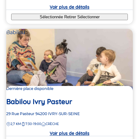
crèche
Voir plus de détails
Sélectionnée
Retirer
Sélectionner
Babilou
Dernière place disponible
Babilou Ivry Pasteur
Adresse
29 Rue Pasteur
94200
IVRY-SUR-SEINE
de
DISTANCE
2,7 KM
7:30-19:00
CRÈCHE
la
crèche
Voir plus de détails