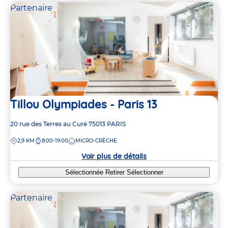
Partenaire
Tillou Olympiades - Paris 13
Adresse
20 rue des Terres au Curé
75013
PARIS
de
DISTANCE
2,9 KM
8:00-19:00
MICRO-CRÈCHE
la
crèche
Voir plus de détails
Sélectionnée
Retirer
Sélectionner
Partenaire