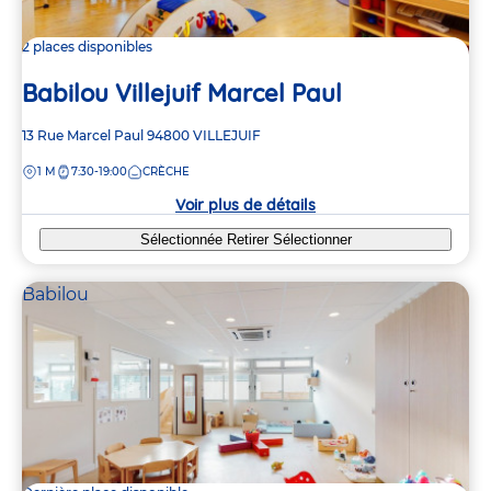
2 places disponibles
Babilou Villejuif Marcel Paul
Adresse
13 Rue Marcel Paul
94800
VILLEJUIF
de
DISTANCE
1 M
7:30-19:00
CRÈCHE
la
crèche
Voir plus de détails
Sélectionnée
Retirer
Sélectionner
Babilou