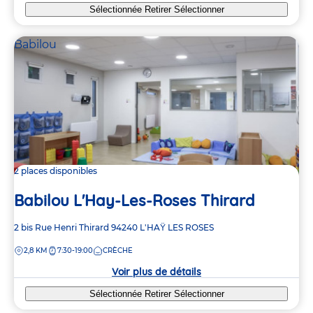
Sélectionnée
Retirer
Sélectionner
Babilou
2 places disponibles
Babilou L'Hay-Les-Roses Thirard
Adresse
2 bis Rue Henri Thirard
94240
L'HAŸ LES ROSES
de
DISTANCE
2,8 KM
7:30-19:00
CRÈCHE
la
crèche
Voir plus de détails
Sélectionnée
Retirer
Sélectionner