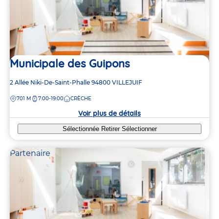
Municipale des Guipons
Adresse
2 Allée Niki-De-Saint-Phalle
94800
VILLEJUIF
de
DISTANCE
701 M
7:00-19:00
CRÈCHE
la
crèche
Voir plus de détails
Sélectionnée
Retirer
Sélectionner
Partenaire