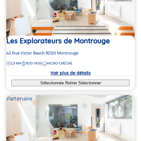
Les Explorateurs de Montrouge
Adresse
42 Rue Victor Basch
92120
Montrouge
de
DISTANCE
2,9 KM
8:00-19:00
MICRO-CRÈCHE
la
crèche
Voir plus de détails
Sélectionnée
Retirer
Sélectionner
Partenaire