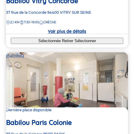
Babilou Vitry Concorde
Adresse
37 Rue de la Concorde
94400
VITRY SUR SEINE
de
DISTANCE
2,1 KM
7:30-19:00
CRÈCHE
la
crèche
Voir plus de détails
Sélectionnée
Retirer
Sélectionner
Babilou
Dernière place disponible
Babilou Paris Colonie