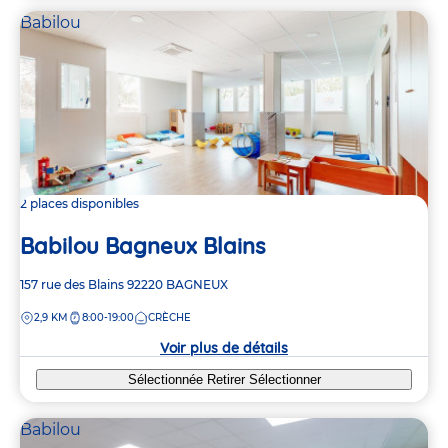
Babilou
2 places disponibles
Babilou Bagneux Blains
Adresse
157 rue des Blains
92220
BAGNEUX
de
DISTANCE
2,9 KM
8:00-19:00
CRÈCHE
la
crèche
Voir plus de détails
Sélectionnée
Retirer
Sélectionner
Babilou