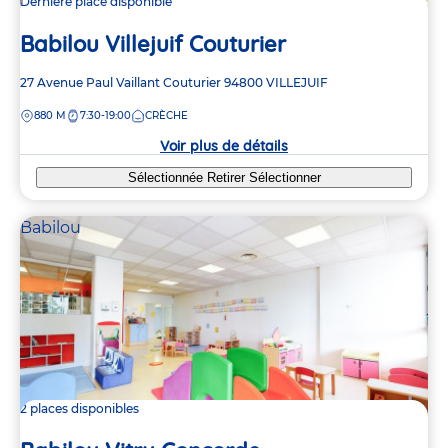
Dernière place disponible
Babilou Villejuif Couturier
Adresse
27 Avenue Paul Vaillant Couturier
94800
VILLEJUIF
de
DISTANCE
880 M
7:30-19:00
CRÈCHE
la
crèche
Voir plus de détails
Sélectionnée
Retirer
Sélectionner
Babilou
2 places disponibles