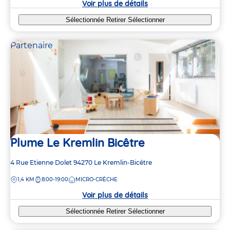
Voir plus de détails
Sélectionnée
Retirer
Sélectionner
Partenaire
Plume Le Kremlin Bicêtre
Adresse
4 Rue Etienne Dolet
94270
Le Kremlin-Bicêtre
de
DISTANCE
1,4 KM
8:00-19:00
MICRO-CRÈCHE
la
crèche
Voir plus de détails
Sélectionnée
Retirer
Sélectionner