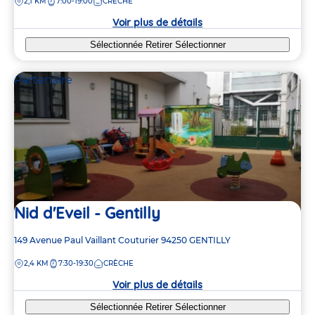
DISTANCE
2,1 KM
7:00-19:00
CRÈCHE
la
crèche
Voir plus de détails
Sélectionnée
Retirer
Sélectionner
Partenaire
Nid d'Eveil - Gentilly
Adresse
149 Avenue Paul Vaillant Couturier
94250
GENTILLY
de
DISTANCE
2,4 KM
7:30-19:30
CRÈCHE
la
crèche
Voir plus de détails
Sélectionnée
Retirer
Sélectionner