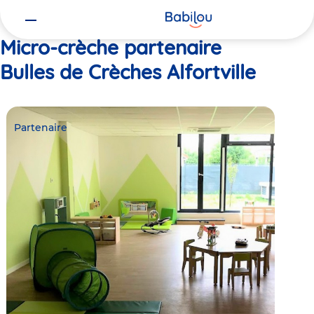
Vous
Accueil
Bulles de Crèches Alfortville
êtes
ici
Micro-crèche partenaire
Bulles de Crèches Alfortville
Partenaire