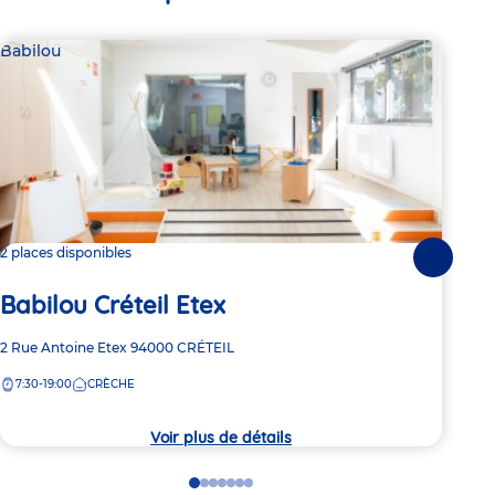
Babilou
Bab
2 places disponibles
Dern
Suivante
Ba
Babilou Créteil Etex
Mo
Adresse
2 Rue Antoine Etex
94000
CRÉTEIL
de
Adre
1 Ru
7:30-19:00
CRÈCHE
la
de
8:
crèche
la
crèc
Voir plus de détails
Go
Go
Go
Go
Go
Go
Go