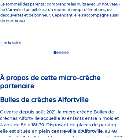
Le sommeil des parents : comprendre les nuits avec un nouveau-
Les 
né L'arrivée d'un bébé est un moment rempli d'émotions, de
les 
découvertes et de bonheur. Cependant, elle s'accompagne aussi
l'es
de nombreux
gast
Lire la suite
Lire 
Go
Go
Go
Go
Go
Go
to
to
to
to
to
to
slide
slide
slide
slide
slide
slide
1
2
3
4
5
6
À propos de cette micro-crèche
partenaire
Bulles de crèches Alfortville
Ouverte depuis août 2021, la micro-crèche Bulles de
crèches Alfortville accueille 10 enfants entre 4 mois et
4 ans, de 8h à 18h30. Disposant de places de parking,
elle est située en plein
centre-ville d'Alfortville
, au 48