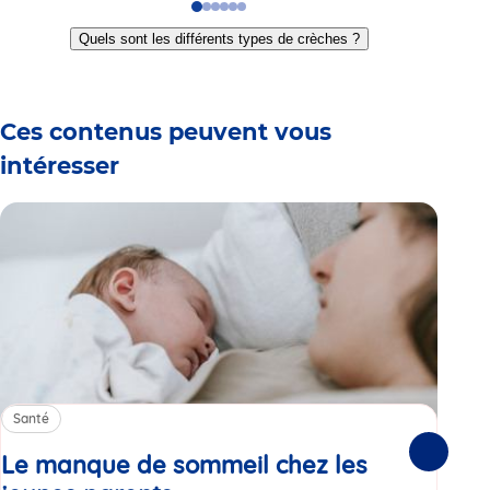
Go
Go
Go
Go
Go
Go
to
to
to
to
to
to
Quels sont les différents types de crèches ?
slide
slide
slide
slide
slide
slide
1
2
3
4
5
6
Ces contenus peuvent vous
intéresser
Santé
Sa
Le manque de sommeil chez les
Gr
Suivante