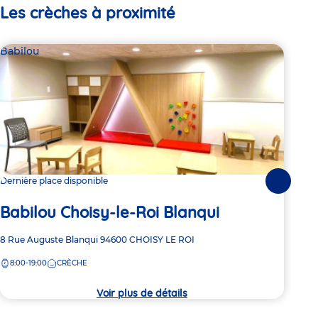
Les crèches à proximité
Babilou
Bab
Dernière place disponible
2 pl
Suivante
Babilou Choisy-le-Roi Blanqui
Ba
Adresse
8 Rue Auguste Blanqui
94600
CHOISY LE ROI
Adre
37 R
de
de
8:00-19:00
CRÈCHE
7:
la
la
crèche
crèc
Voir plus de détails