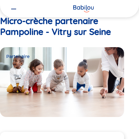
Vous
Accueil
Pampoline - Vitry sur Seine
êtes
ici
Micro-crèche partenaire
Pampoline - Vitry sur Seine
Partenaire