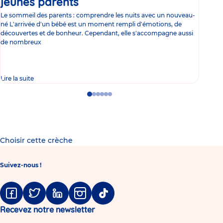
jeunes parents
Article
co
Le sommeil des parents : comprendre les nuits avec un nouveau-
Les 
né L'arrivée d'un bébé est un moment rempli d'émotions, de
les 
découvertes et de bonheur. Cependant, elle s'accompagne aussi
l'es
de nombreux
gast
Lire la suite
Lire 
Go
Go
Go
Go
Go
Go
to
to
to
to
to
to
slide
slide
slide
slide
slide
slide
1
2
3
4
5
6
Choisir cette crèche
Suivez-nous !
Facebook
Twitter
Linkedin
Instagram
Tiktok
Recevez notre newsletter