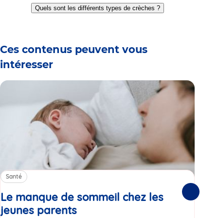
to
to
to
to
to
to
to
Quels sont les différents types de crèches ?
slide
slide
slide
slide
slide
slide
slide
1
2
3
4
5
6
7
Ces contenus peuvent vous
intéresser
Santé
Sa
Le manque de sommeil chez les
Gr
Suivante
jeunes parents
Article
co