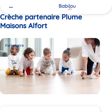
Vous
Accueil
Plume Maisons Alfort
êtes
ici
Crèche partenaire Plume
Maisons Alfort
Partenaire