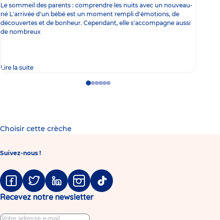
Le sommeil des parents : comprendre les nuits avec un nouveau-
Les 
né L'arrivée d'un bébé est un moment rempli d'émotions, de
les 
découvertes et de bonheur. Cependant, elle s'accompagne aussi
l'es
de nombreux
gast
Lire la suite
Lire 
Go
Go
Go
Go
Go
Go
to
to
to
to
to
to
slide
slide
slide
slide
slide
slide
1
2
3
4
5
6
Choisir cette crèche
Suivez-nous !
Facebook
Twitter
Linkedin
Instagram
Tiktok
Recevez notre newsletter