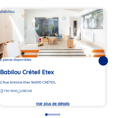
Babilou
Bab
2 places disponibles
Dern
Suivante
Ba
Babilou Créteil Etex
Mo
Adresse
2 Rue Antoine Etex
94000
CRÉTEIL
de
Adre
1 Ru
7:30-19:00
CRÈCHE
la
de
8:
crèche
la
crèc
Voir plus de détails
Go
Go
Go
Go
Go
Go
Go