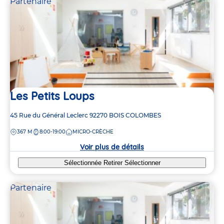
Partenaire
Les Petits Loups
Adresse
45 Rue du Général Leclerc
92270
BOIS COLOMBES
de
DISTANCE
367 M
8:00-19:00
MICRO-CRÈCHE
la
crèche
Voir plus de détails
Sélectionnée
Retirer
Sélectionner
Partenaire