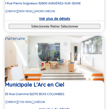
Adresse
1 Rue Pierre Joigneaux
92600
ASNIÈRES-SUR-SEINE
de
DISTANCE
929 M
8:00-19:00
MICRO-CRÈCHE
la
crèche
Voir plus de détails
Sélectionnée
Retirer
Sélectionner
Partenaire
Municipale L'Arc en Ciel
Adresse
35 Rue Gramme
92270
BOIS COLOMBES
de
DISTANCE
938 M
7:30-18:30
CRÈCHE
la
crèche