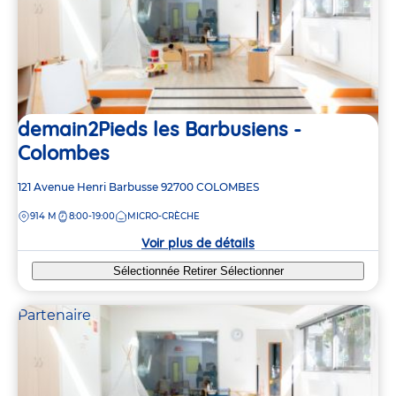
demain2Pieds les Barbusiens -
Colombes
Adresse
121 Avenue Henri Barbusse
92700
COLOMBES
de
DISTANCE
914 M
8:00-19:00
MICRO-CRÈCHE
la
crèche
Voir plus de détails
Sélectionnée
Retirer
Sélectionner
Partenaire