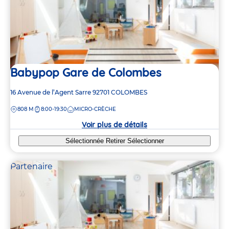
Babypop Gare de Colombes
Adresse
16 Avenue de l’Agent Sarre
92701
COLOMBES
de
DISTANCE
808 M
8:00-19:30
MICRO-CRÈCHE
la
crèche
Voir plus de détails
Sélectionnée
Retirer
Sélectionner
Partenaire