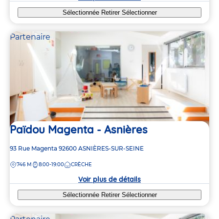
Sélectionnée
Retirer
Sélectionner
Partenaire
Païdou Magenta - Asnières
Adresse
93 Rue Magenta
92600
ASNIÈRES-SUR-SEINE
de
DISTANCE
746 M
8:00-19:00
CRÈCHE
la
crèche
Voir plus de détails
Sélectionnée
Retirer
Sélectionner