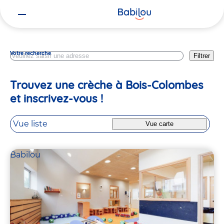
Vous
Hauts De Seine
êtes
ici
Votre recherche
Filtrer
Trouvez une crèche à Bois-Colombes
et inscrivez-vous !
Vue liste
Vue carte
Babilou