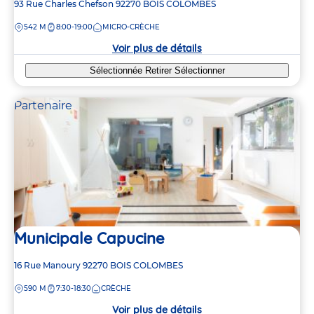
Adresse
93 Rue Charles Chefson
92270
BOIS COLOMBES
de
DISTANCE
542 M
8:00-19:00
MICRO-CRÈCHE
la
crèche
Voir plus de détails
Sélectionnée
Retirer
Sélectionner
Partenaire
Municipale Capucine
Adresse
16 Rue Manoury
92270
BOIS COLOMBES
de
DISTANCE
590 M
7:30-18:30
CRÈCHE
la
crèche
Voir plus de détails