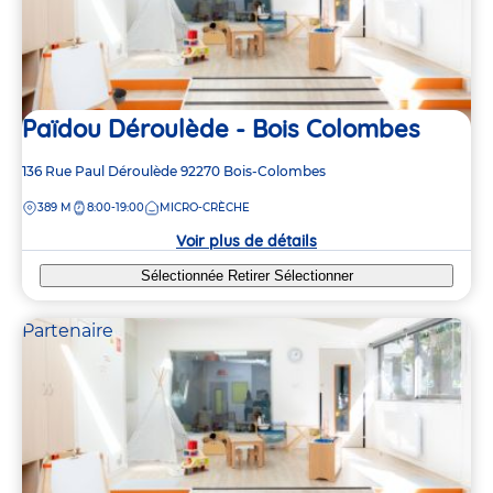
Païdou Déroulède - Bois Colombes
Adresse
136 Rue Paul Déroulède
92270
Bois-Colombes
de
DISTANCE
389 M
8:00-19:00
MICRO-CRÈCHE
la
crèche
Voir plus de détails
Sélectionnée
Retirer
Sélectionner
Partenaire