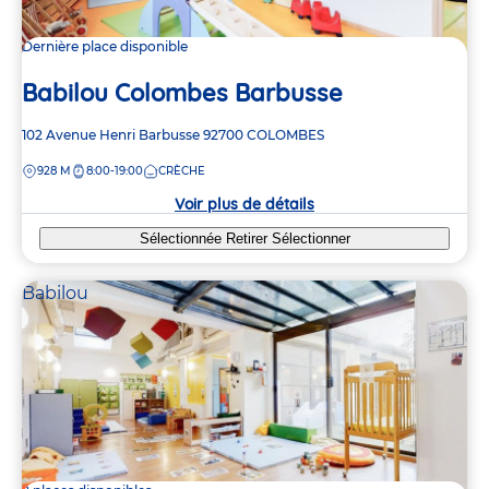
Dernière place disponible
Babilou Colombes Barbusse
Adresse
102 Avenue Henri Barbusse
92700
COLOMBES
de
DISTANCE
928 M
8:00-19:00
CRÈCHE
la
crèche
Voir plus de détails
Sélectionnée
Retirer
Sélectionner
Babilou