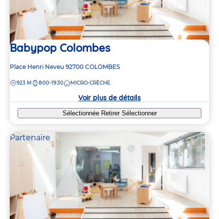
Babypop Colombes
Adresse
Place Henri Neveu
92700
COLOMBES
de
DISTANCE
923 M
8:00-19:30
MICRO-CRÈCHE
la
crèche
Voir plus de détails
Sélectionnée
Retirer
Sélectionner
Partenaire