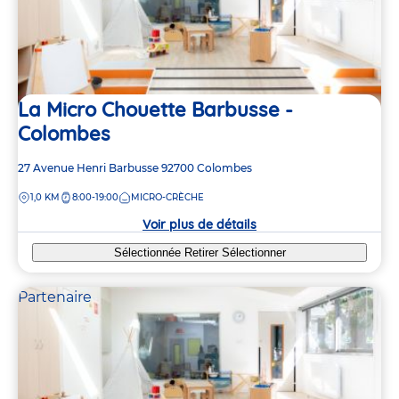
La Micro Chouette Barbusse -
Colombes
Adresse
27 Avenue Henri Barbusse
92700
Colombes
de
DISTANCE
1,0 KM
8:00-19:00
MICRO-CRÈCHE
la
crèche
Voir plus de détails
Sélectionnée
Retirer
Sélectionner
Partenaire