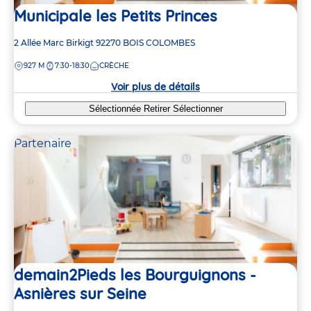
Municipale les Petits Princes
Adresse
2 Allée Marc Birkigt
92270
BOIS COLOMBES
de
DISTANCE
927 M
7:30-18:30
CRÈCHE
la
crèche
Voir plus de détails
Sélectionnée
Retirer
Sélectionner
Partenaire
demain2Pieds les Bourguignons -
Asnières sur Seine