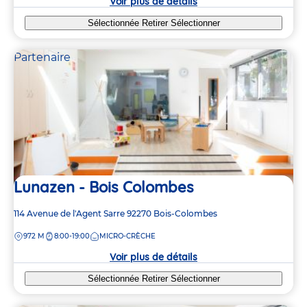
Voir plus de détails
Sélectionnée
Retirer
Sélectionner
Partenaire
Lunazen - Bois Colombes
Adresse
114 Avenue de l'Agent Sarre
92270
Bois-Colombes
de
DISTANCE
972 M
8:00-19:00
MICRO-CRÈCHE
la
crèche
Voir plus de détails
Sélectionnée
Retirer
Sélectionner