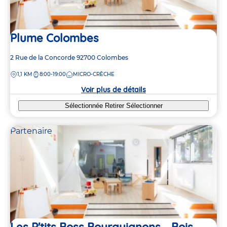
Plume Colombes
Adresse
2 Rue de la Concorde
92700
Colombes
de
DISTANCE
1,1 KM
8:00-19:00
MICRO-CRÈCHE
la
crèche
Voir plus de détails
Sélectionnée
Retirer
Sélectionner
Partenaire
Les P'tits Boss Bourguignons - Bois