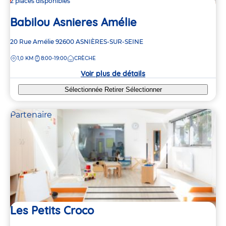
2 places disponibles
Babilou Asnieres Amélie
Adresse
20 Rue Amélie
92600
ASNIÈRES-SUR-SEINE
de
DISTANCE
1,0 KM
8:00-19:00
CRÈCHE
la
crèche
Voir plus de détails
Sélectionnée
Retirer
Sélectionner
Partenaire
Les Petits Croco