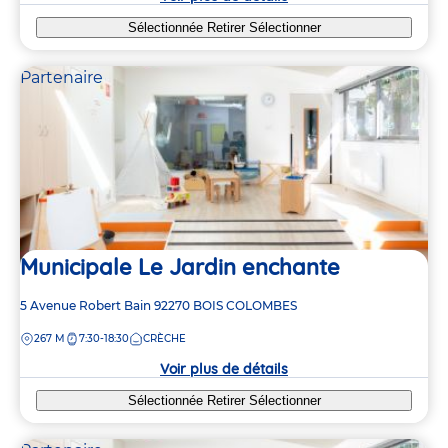
Sélectionnée
Retirer
Sélectionner
Partenaire
Municipale Le Jardin enchante
Adresse
5 Avenue Robert Bain
92270
BOIS COLOMBES
de
DISTANCE
267 M
7:30-18:30
CRÈCHE
la
crèche
Voir plus de détails
Sélectionnée
Retirer
Sélectionner