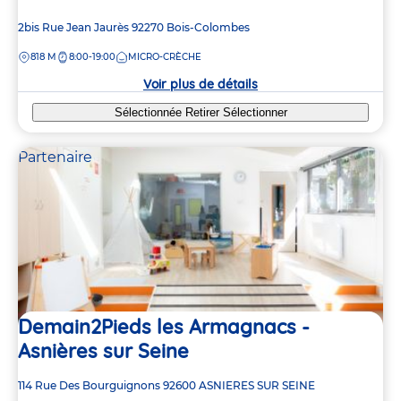
Adresse
2bis Rue Jean Jaurès
92270
Bois-Colombes
de
DISTANCE
818 M
8:00-19:00
MICRO-CRÈCHE
la
crèche
Voir plus de détails
Sélectionnée
Retirer
Sélectionner
Partenaire
Demain2Pieds les Armagnacs -
Asnières sur Seine
Adresse
114 Rue Des Bourguignons
92600
ASNIERES SUR SEINE