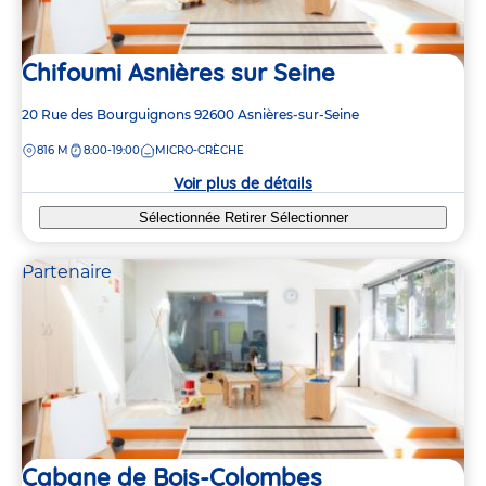
Chifoumi Asnières sur Seine
Adresse
20 Rue des Bourguignons
92600
Asnières-sur-Seine
de
DISTANCE
816 M
8:00-19:00
MICRO-CRÈCHE
la
crèche
Voir plus de détails
Sélectionnée
Retirer
Sélectionner
Partenaire
Cabane de Bois-Colombes