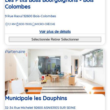
Colombes
Adresse
9 Rue Raoul
92600
Bois-Colombes
de
DISTANCE
1,1 KM
8:30-19:00
MICRO-CRÈCHE
la
crèche
Voir plus de détails
Sélectionnée
Retirer
Sélectionner
Partenaire
Municipale les Dauphins
Adresse
32-34 Rue Michelet
92600
ASNIERES SUR SEINE