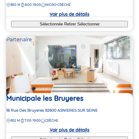
de
DISTANCE
850 M
8:00-19:00
MICRO-CRÈCHE
la
crèche
Voir plus de détails
Sélectionnée
Retirer
Sélectionner
Partenaire
Municipale les Bruyeres
Adresse
18 Rue Des Bruyeres
92600
ASNIERES SUR SEINE
de
DISTANCE
852 M
7:00-19:00
CRÈCHE
la
crèche
Voir plus de détails