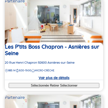
Partenaire
12
16
40
18
11
17
26
Les P'tits Boss Chapron - Asnières sur
Seine
Adresse
20 Rue Henri Chapron
92600
Asnières-sur-Seine
de
DISTANCE
885 M
8:30-19:00
MICRO-CRÈCHE
la
crèche
Voir plus de détails
Sélectionnée
Retirer
Sélectionner
Partenaire