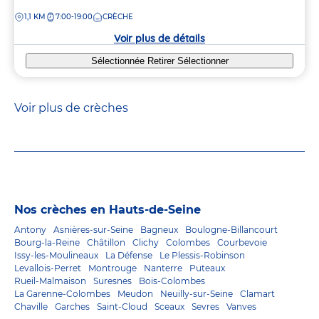
de
DISTANCE
1,1 KM
7:00-19:00
CRÈCHE
la
crèche
Voir plus de détails
Sélectionnée
Retirer
Sélectionner
Voir plus de crèches
Nos crèches en Hauts-de-Seine
Antony
Asnières-sur-Seine
Bagneux
Boulogne-Billancourt
Bourg-la-Reine
Châtillon
Clichy
Colombes
Courbevoie
Issy-les-Moulineaux
La Défense
Le Plessis-Robinson
Levallois-Perret
Montrouge
Nanterre
Puteaux
Rueil-Malmaison
Suresnes
Bois-Colombes
La Garenne-Colombes
Meudon
Neuilly-sur-Seine
Clamart
Chaville
Garches
Saint-Cloud
Sceaux
Sevres
Vanves