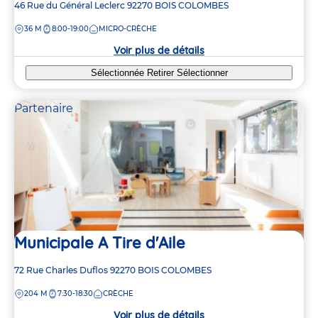
Adresse
46 Rue du Général Leclerc
92270
BOIS COLOMBES
de
DISTANCE
36 M
8:00-19:00
MICRO-CRÈCHE
la
crèche
Voir plus de détails
Sélectionnée
Retirer
Sélectionner
Partenaire
Municipale A Tire d'Aile
Adresse
72 Rue Charles Duflos
92270
BOIS COLOMBES
de
DISTANCE
204 M
7:30-18:30
CRÈCHE
la
crèche
Voir plus de détails