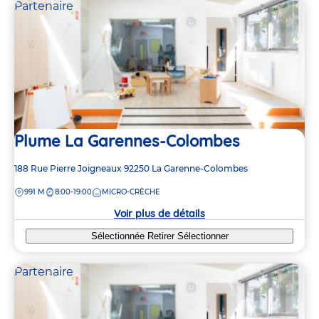
Partenaire
Plume La Garennes-Colombes
Adresse
188 Rue Pierre Joigneaux
92250
La Garenne-Colombes
de
DISTANCE
991 M
8:00-19:00
MICRO-CRÈCHE
la
crèche
Voir plus de détails
Sélectionnée
Retirer
Sélectionner
Partenaire