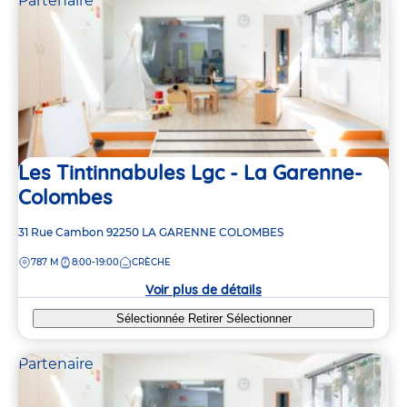
Partenaire
Les Tintinnabules Lgc - La Garenne-
Colombes
Adresse
31 Rue Cambon
92250
LA GARENNE COLOMBES
de
DISTANCE
787 M
8:00-19:00
CRÈCHE
la
crèche
Voir plus de détails
Sélectionnée
Retirer
Sélectionner
Partenaire