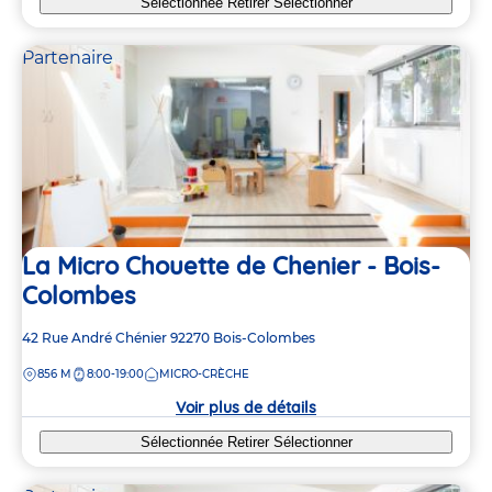
Sélectionnée
Retirer
Sélectionner
Partenaire
La Micro Chouette de Chenier - Bois-
Colombes
Adresse
42 Rue André Chénier
92270
Bois-Colombes
de
DISTANCE
856 M
8:00-19:00
MICRO-CRÈCHE
la
crèche
Voir plus de détails
Sélectionnée
Retirer
Sélectionner
10
3