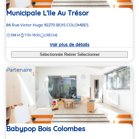
Municipale L'Ile Au Trésor
Adresse
86 Rue Victor Hugo
92270
BOIS COLOMBES
de
DISTANCE
398 M
7:30-18:30
CRÈCHE
la
crèche
Voir plus de détails
Sélectionnée
Retirer
Sélectionner
Partenaire
Babypop Bois Colombes