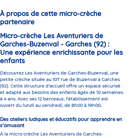
les
1
2
3
4
5
6
jeunes
parents
À propos de cette micro-crèche
partenaire
Micro-crèche Les Aventuriers de
Garches-Buzenval - Garches (92) :
Une expérience enrichissante pour les
enfants
Découvrez Les Aventuriers de Garches-Buzenval, une
petite crèche située au 107 rue de Buzenval à Garches
(92). Cette structure d’accueil offre un espace sécurisé
et adapté aux besoins des enfants âgés de 10 semaines
à 4 ans. Avec ses 12 berceaux, l'établissement est
ouvert du lundi au vendredi, de 8h00 à 19h00.
Des ateliers ludiques et éducatifs pour apprendre en
s’amusant
À la micro-crèche Les Aventuriers de Garches-