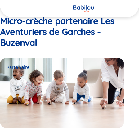
Vous
Accueil
Les Aventuriers de Garches - Buzenval
êtes
ici
Micro-crèche partenaire Les
Aventuriers de Garches -
Buzenval
Partenaire