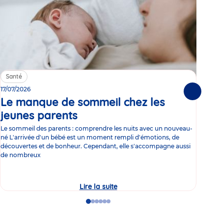
Santé
Sa
17/07/2026
15/0
Suivante
Le manque de sommeil chez les
Gr
jeunes parents
Article
co
Le sommeil des parents : comprendre les nuits avec un nouveau-
Les 
né L'arrivée d'un bébé est un moment rempli d'émotions, de
les 
découvertes et de bonheur. Cependant, elle s'accompagne aussi
l'es
de nombreux
gast
Lire la suite
Le
manque
de
Go
Go
Go
Go
Go
Go
sommeil
to
to
to
to
to
to
chez
slide
slide
slide
slide
slide
slide