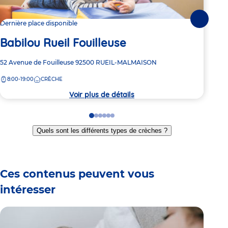
Suivante
Dernière place disponible
Dern
Babilou Rueil Fouilleuse
Ba
Adresse
52 Avenue de Fouilleuse
92500
RUEIL-MALMAISON
Adre
Rue 
de
de
8:00-19:00
CRÈCHE
8:
la
la
crèche
crèc
Voir plus de détails
Go
Go
Go
Go
Go
Go
to
to
to
to
to
to
Quels sont les différents types de crèches ?
slide
slide
slide
slide
slide
slide
1
2
3
4
5
6
Ces contenus peuvent vous
intéresser