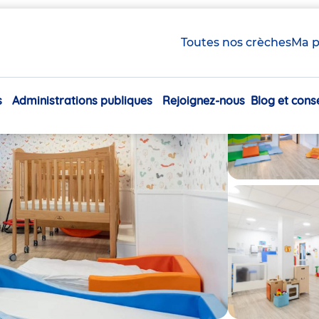
logne
Toutes nos crèches
Ma p
s
Administrations publiques
Rejoignez-nous
Blog et conse
Navigation
principale