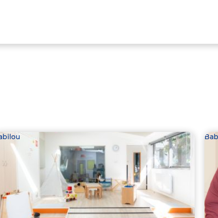
abilou
Bab