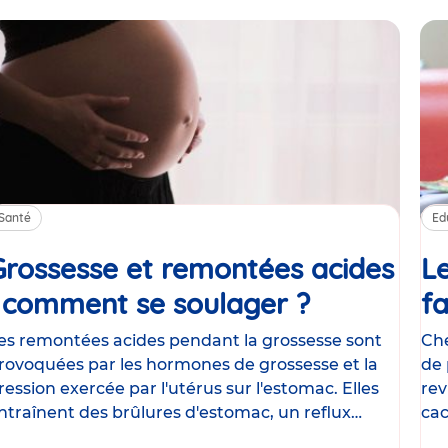
Santé
Ed
Grossesse et remontées acides
Le
: comment se soulager ?
Article
fa
es remontées acides pendant la grossesse sont
Che
rovoquées par les hormones de grossesse et la
de 
ression exercée par l'utérus sur l'estomac. Elles
rev
ntraînent des brûlures d'estomac, un reflux
cac
astrique
le