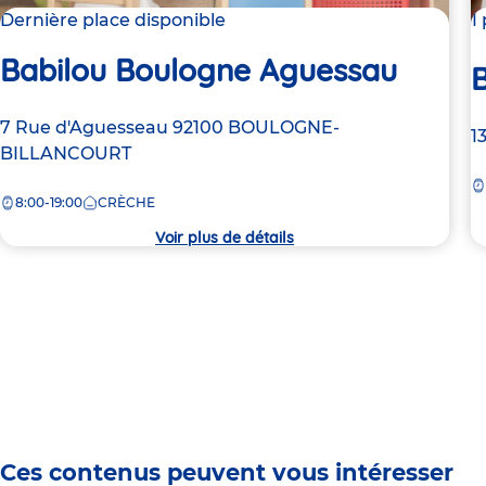
Dernière place disponible
1
Babilou Boulogne Aguessau
B
Adresse
7 Rue d'Aguesseau
92100
BOULOGNE-
A
1
de
BILLANCOURT
d
la
la
8:00-19:00
CRÈCHE
crèche
c
Voir plus de détails
Ces contenus peuvent vous intéresser