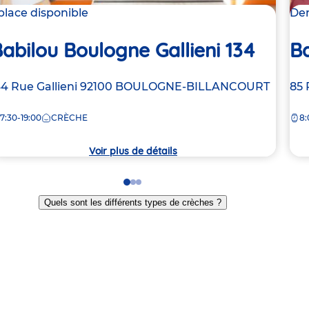
 place disponible
Der
abilou Boulogne Gallieni 134
Ba
dresse
34 Rue Gallieni
92100
BOULOGNE-BILLANCOURT
Ad
85 
e
de
7:30-19:00
CRÈCHE
8:
la
rèche
crè
Voir plus de détails
Go
Go
Go
to
to
to
Quels sont les différents types de crèches ?
slide
slide
slide
1
2
3