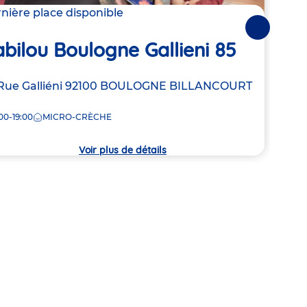
nière place disponible
4 pla
Suivantes
Bab
bilou Boulogne Gallieni 85
Adre
210 R
resse
Rue Galliéni
92100
BOULOGNE BILLANCOURT
de
BIL
la
00-19:00
MICRO-CRÈCHE
8:00
crèc
che
Voir plus de détails