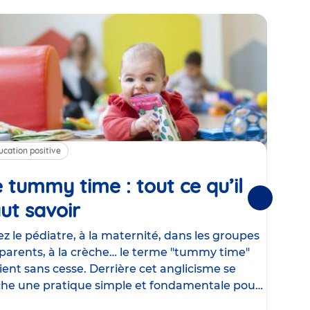
ucation positive
Alim
 tummy time : tout ce qu’il
Cha
Suivantes
ut savoir
Article
mé
con
z le pédiatre, à la maternité, dans les groupes
parents, à la crèche… le terme "tummy time"
Le la
ient sans cesse. Derrière cet anglicisme se
d’ut
he une pratique simple et fondamentale pour
temp
rapi