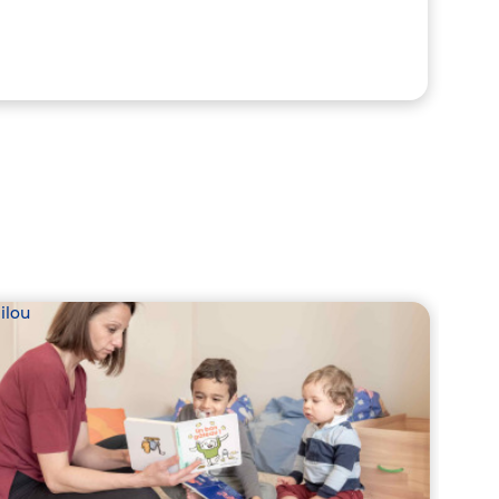
ilou
Babil