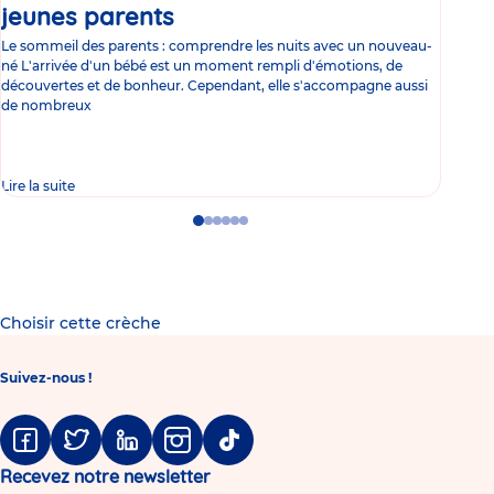
jeunes parents
Article
co
Le sommeil des parents : comprendre les nuits avec un nouveau-
Les 
né L'arrivée d'un bébé est un moment rempli d'émotions, de
les 
découvertes et de bonheur. Cependant, elle s'accompagne aussi
l'es
de nombreux
gast
Lire la suite
Lire 
Go
Go
Go
Go
Go
Go
to
to
to
to
to
to
slide
slide
slide
slide
slide
slide
1
2
3
4
5
6
Choisir cette crèche
Suivez-nous !
Facebook
Twitter
Linkedin
Instagram
Tiktok
Recevez notre newsletter