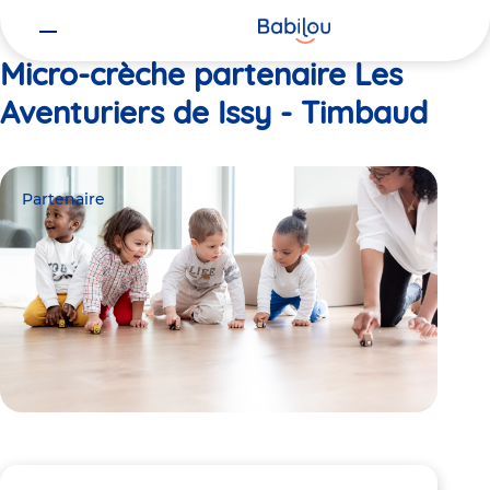
Vous
Accueil
Les Aventuriers de Issy - Timbaud
êtes
ici
Micro-crèche partenaire Les
Aventuriers de Issy - Timbaud
Partenaire