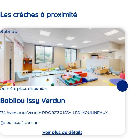
Les crèches à proximité
Babilou
Bab
Suivante
Dernière place disponible
Dern
Babilou Issy Verdun
Ba
Adresse
174 Avenue de Verdun
RDC
92130
ISSY-LES-MOULINEAUX
Adre
5 bi
de
de
8:00-18:30
CRÈCHE
8:
la
la
crèche
crèc
Voir plus de détails