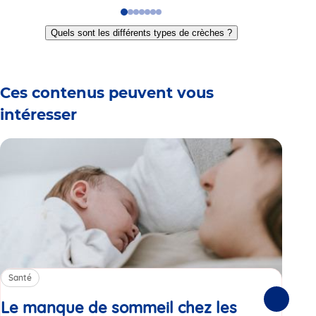
Go
Go
Go
Go
Go
Go
Go
to
to
to
to
to
to
to
Quels sont les différents types de crèches ?
slide
slide
slide
slide
slide
slide
slide
1
2
3
4
5
6
7
Ces contenus peuvent vous
intéresser
Santé
Sa
Le manque de sommeil chez les
Gr
Suivante