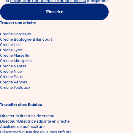
la
Politique de Confidentialité du site Babilou
(obligatoire)
S'inscrire
Trouver une crèche
Crèche Bordeaux
Crèche Boulogne-Billancourt
Crèche Lille
Crèche Lyon
Crèche Marseille
Crèche Montpellier
Crèche Nantes
Crèche Nice
Crèche Paris
Crèche Rennes
Crèche Toulouse
Travailler chez Babilou
Directeur/Directrice de crèche
Directeur/Directrice adjointe en crèche
Auxiliaire de puériculture
Éducateur/Éducatrice de jeunes enfants