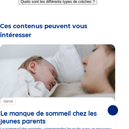
Quels sont les différents types de crèches ?
slide
slide
slide
slide
slide
slide
1
2
3
4
5
6
Ces contenus peuvent vous
intéresser
Santé
Sa
Le manque de sommeil chez les
Gr
Suivante
jeunes parents
Article
co
Le sommeil des parents : comprendre les nuits avec un nouveau-
Les 