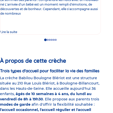
né L'arrivée d'un bébé est un moment rempli d'émotions, de
les 
découvertes et de bonheur. Cependant, elle s'accompagne aussi
l'es
de nombreux
gast
Lire la suite
Lire 
Go
Go
Go
Go
Go
Go
to
to
to
to
to
to
slide
slide
slide
slide
slide
slide
1
2
3
4
5
6
À propos de cette crèche
Trois types d'accueil pour faciliter la vie des familles
La crèche Babilou Boulogne Blériot est une structure
située au 210 Rue Louis Blériot, à Boulogne-Billancourt,
dans les Hauts-de-Seine. Elle accueille aujourd'hui 36
enfants,
âgés de 10 semaines à 4 ans, du lundi au
vendredi de 8h à 19h30
. Elle propose aux parents trois
modes de garde
afin d'offrir la flexibilité souhaitée :
l'accueil occasionnel, l'accueil régulier et l'accueil