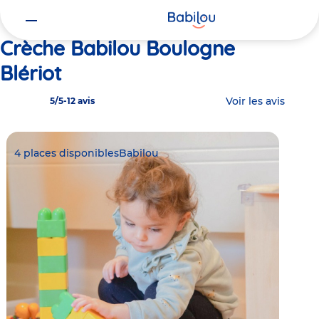
Vous
Accueil
Babilou Boulogne Blériot
êtes
ici
Crèche Babilou Boulogne
Blériot
Voir les avis
5/5
-
12 avis
4 places disponibles
Babilou