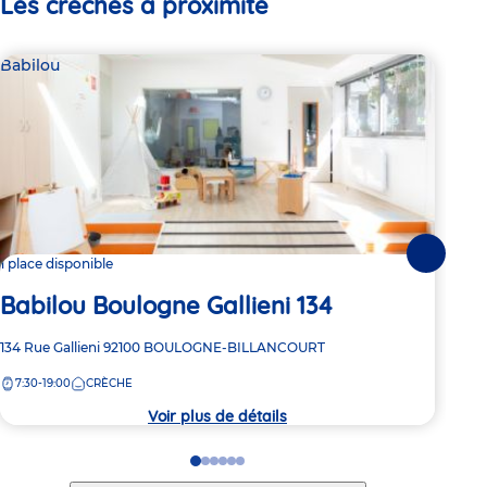
Les crèches à proximité
Babilou
Bab
Suivante
1 place disponible
2 pl
Babilou Boulogne Gallieni 134
Ba
Adresse
134 Rue Gallieni
92100
BOULOGNE-BILLANCOURT
Adre
230 
de
de
7:30-19:00
CRÈCHE
8:
la
la
crèche
crèc
Voir plus de détails
Go
Go
Go
Go
Go
Go
to
to
to
to
to
to