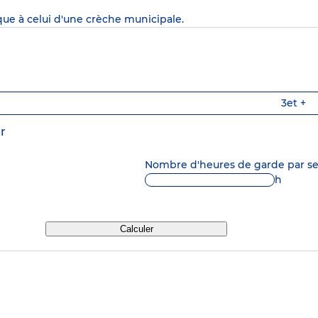
que à celui d'une crèche municipale.
3
et +
r
Nombre d'heures de garde par 
h
Calculer